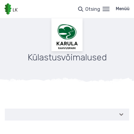
Liigu
edasi
Otsing
Menüü
põhisisu
juurde
Külastusvõimalused