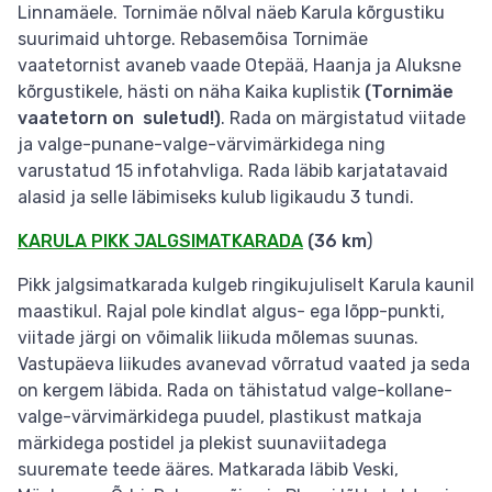
Linnamäele. Tornimäe nõlval näeb Karula kõrgustiku
suurimaid uhtorge. Rebasemõisa Tornimäe
vaatetornist avaneb vaade Otepää, Haanja ja Aluksne
kõrgustikele, hästi on näha Kaika kuplistik
(Tornimäe
vaatetorn on suletud!)
. Rada on märgistatud viitade
ja valge-punane-valge-värvimärkidega ning
varustatud 15 infotahvliga. Rada läbib karjatatavaid
alasid ja selle läbimiseks kulub ligikaudu 3 tundi.
KARULA PIKK JALGSIMATKARADA
(36 km
)
Pikk jalgsimatkarada kulgeb ringikujuliselt Karula kaunil
maastikul. Rajal pole kindlat algus- ega lõpp-punkti,
viitade järgi on võimalik liikuda mõlemas suunas.
Vastupäeva liikudes avanevad võrratud vaated ja seda
on kergem läbida. Rada on tähistatud valge-kollane-
valge-värvimärkidega puudel, plastikust matkaja
märkidega postidel ja plekist suunaviitadega
suuremate teede ääres. Matkarada läbib Veski,