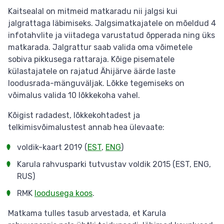
Kaitsealal on mitmeid matkaradu nii jalgsi kui
jalgrattaga läbimiseks. Jalgsimatkajatele on mõeldud 4
infotahvlite ja viitadega varustatud õpperada ning üks
matkarada. Jalgrattur saab valida oma võimetele
sobiva pikkusega rattaraja. Kõige pisematele
külastajatele on rajatud Ähijärve äärde laste
loodusrada-mänguväljak. Lõkke tegemiseks on
võimalus valida 10 lõkkekoha vahel.
Kõigist radadest, lõkkekohtadest ja
telkimisvõimalustest annab hea ülevaate:
voldik-kaart 2019 (
EST
,
ENG
)
Karula rahvusparki tutvustav voldik 2015 (EST, ENG,
RUS)
RMK
loodusega koos
.
Matkama tulles tasub arvestada, et Karula