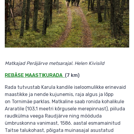
Matkajad Peräjärve metsarajal. Helen Kivisild
REBÄSE MAASTIKURADA
(7 km)
Rada tutvustab Karula kandile iseloomulikke erinevaid
maastikke ja nende kujunemis, raja algus ja lõpp
on Tornimäe parklas. Matkaline saab ronida kohalikule
Araratile (103,1 meetri kõrgusele merepinnast), piiluda
raudkülma veega Raudjärve ning mööduda
ümbruskonna vanimast, 1586. aastal esmamainitud
Taitse talukohast, põigata muinasajal asustatud