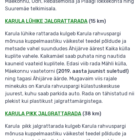
Mäekonnu, Õdri, Rebasemõisa ja Plaagi lõkkekohta ning
Suuremäe telkimisala.
KARULA LÜHIKE JALGRATTARADA
(15 km)
Karula lühike rattarada kulgeb Karula rahvuspargi
mõnusa kuppelmaastiku väikestel teedel põldude ja
metsade vahel suundudes Ähijärve äärest Kaika külla
kuplite vahele. Kaikamäel saab puhata ning nautida
kauneid vaateid kuplitele. Edasi viib rada Mähli külla,
Mäekonnu vaatetorni
(2019. aasta juunist suletud!)
ning tagasi Ähijärve äärde. Mugavaim viis rajale
minekuks on Karula rahvuspargi külastuskeskuse
juurest, kuhu saab parkida auto. Rada on tähistatud nii
plekist kui plastikust jalgrattamärgistega.
KARULA PIKK JALGRATTARADA
(38 km)
Karula pikk jalgrattarada kulgeb Karula rahvuspargi
mõnusa kuppelmaastiku väikestel teedel põldude ja