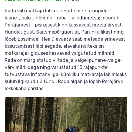
Rada viib matkaja läbi erinevate metsatüüpide –
laane-, palu-, nõmme-, raba- ja lodumetsa; möödub
Peräjärvest - pisikesest kinnikasvavast metsajärvest,
Hundiaugust, Säitsmepõrguorust, Paruni allikast ning
lõpeb Lossimäel. Hea ülevaate saab metsade erinevast
kasutamisest läbi aegade, elavaks näiteks on
matkaraja ligiduses kasvavad vaigutatud männid.
Rada on märgistatud viitade ja valge-punane-valge-
värvimärkidega ning varustatud 15 rajapunkte
tutvustava infotahvliga. Künkliku matkaraja läbimiseks
kulub ligikaudu 2 tundi. Rada algab ja lõpeb Peräjärve
lõkkekoha parklas.