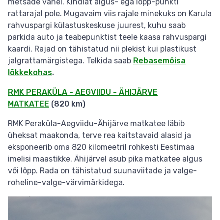
metsade vahel. Kindlat algus- ega lõpp-punkti
rattarajal pole.
Mugavaim viis rajale minekuks on Karula
rahvuspargi külastuskeskuse juurest, kuhu saab
parkida auto ja teabepunktist teele kaasa rahvuspargi
kaardi. Rajad on tähistatud nii plekist kui plastikust
jalgrattamärgistega. Telkida saab
Rebasemõisa
lõkkekohas
.
RMK PERAKÜLA - AEGVIIDU - ÄHIJÄRVE
MATKATEE
(820 km)
RMK Peraküla-Aegviidu-Ähijärve matkatee läbib
üheksat maakonda, terve rea kaitstavaid alasid ja
eksponeerib oma 820 kilomeetril rohkesti Eestimaa
imelisi maastikke. Ähijärvel asub pika matkatee algus
või lõpp. Rada on tähistatud suunaviitade ja valge-
roheline-valge-värvimärkidega.