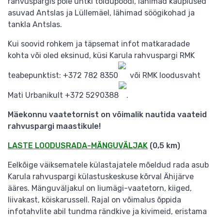
rahvuspargis pole ühtki toidupoodi, lähimad kauplused
asuvad Antslas ja Lüllemäel, lähimad söögikohad ja
tankla Antslas.
Kui soovid rohkem ja täpsemat infot matkaradade
kohta või oled eksinud, küsi Karula rahvuspargi RMK
teabepunktist: +372 782 8350
või RMK loodusvaht
Mati Urbanikult +372 5290388
.
Mäekonnu vaatetornist on võimalik nautida vaateid
rahvuspargi maastikule!
LASTE LOODUSRADA-MÄNGUVÄLJAK
(0,5 km)
Eelkõige väiksematele külastajatele mõeldud rada asub
Karula rahvuspargi külastuskeskuse kõrval Ähijärve
ääres. Mänguväljakul on liumägi-vaatetorn, kiiged,
liivakast, köiskarussell. Rajal on võimalus õppida
infotahvlite abil tundma rändkive ja kivimeid, eristama