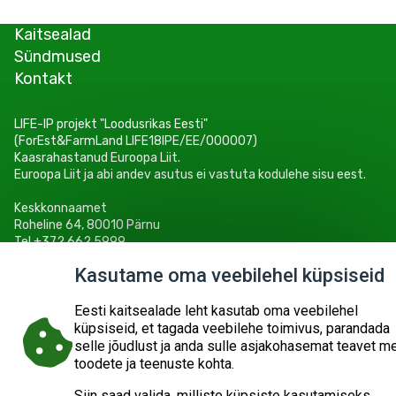
Kaitsealad
Sündmused
Kontakt
LIFE-IP projekt "Loodusrikas Eesti"
(ForEst&FarmLand LIFE18IPE/EE/000007)
Kaasrahastanud Euroopa Liit.
Euroopa Liit ja abi andev asutus ei vastuta kodulehe sisu eest.
Keskkonnaamet
Roheline 64, 80010 Pärnu
Tel +372 662 5999
E-post: info@keskkonnaamet.ee
Kasutame oma veebilehel küpsiseid
Eesti kaitsealade leht kasutab oma veebilehel
küpsiseid, et tagada veebilehe toimivus, parandada
selle jõudlust ja anda sulle asjakohasemat teavet m
© 2026
KESKKONNAAMET
SISUKAART
ESITA PÄRING
toodete ja teenuste kohta.
Siin saad valida, milliste küpsiste kasutamiseks