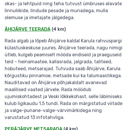
okas- ja lehtpuid ning teha tutvust ümbruses elavate
linnuliikide, lindude pesade ja munadega, mulla
olemuse ja imetajate jälgedega.
ÄHIJÄRVE TEERADA
(4 km)
Rada algab ja lõpeb Ähijärve kaldal Karula rahvuspargi
külastuskeskuse juures. Ähijärve teerada, nagu nimigi
ütleb, kulgeb peamiselt mööda endiseid ja praeguseid
teid – heinamaatee, kallasrada, jalgrada, taliteed,
hobuteed, metsarajad. Tutvuda saab Ähijärve, Karula
kõrgustiku pinnamoe, metsade kui ka talumaastikega.
Nauditavad on Ähijärve põhjakaldalt avanevad
maalilised vaated järvele. Rada möödub
ujumiskohtadest ja Veski lõkkekohast, selle läbimiseks
kulub ligikaudu 1,5 tundi. Rada on märgistatud viitade
ja valge-punane-valge-värvimärkidega ning
varustatud 13 infotahvliga.
PERÄJÄRVE METSARADA
(4 km)