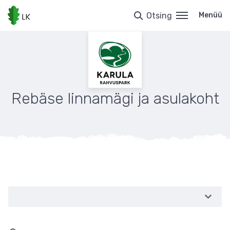
Liigu
edasi
Otsing
Menüü
põhisisu
juurde
Rebäse linnamägi ja asulakoht