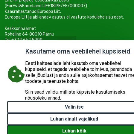
LIFE-IP projekt "Loodusrikas Eesti"
(ForEst&FarmLand LIFE18IPE/EE/000007)
Kaasrahastanud Euroopa Liit.
Euroopa Liit ja abi andev asutus ei vastuta kodulehe sisu eest.
Keskkonnaamet
Roheline 64, 80010 Pärnu
Tel +372 662 5999
E-post: info@keskkonnaamet.ee
Kasutame oma veebilehel küpsiseid
Eesti kaitsealade leht kasutab oma veebilehel
küpsiseid, et tagada veebilehe toimivus, parandada
selle jõudlust ja anda sulle asjakohasemat teavet m
© 2026
KESKKONNAAMET
SISUKAART
ESITA PÄRING
toodete ja teenuste kohta.
Siin saad valida, milliste küpsiste kasutamiseks
nõusoleku annad.
Valin ise
Luban ainult vajalikud
Luban kõik