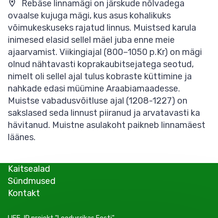
Rebäse linnamägi on järskude nõlvadega
ovaalse kujuga mägi, kus asus kohalikuks
võimukeskuseks rajatud linnus. Muistsed karula
inimesed elasid sellel mäel juba enne meie
ajaarvamist. Viikingiajal (800–1050 p.Kr) on mägi
olnud nähtavasti koprakaubitsejatega seotud,
nimelt oli sellel ajal tulus kobraste küttimine ja
nahkade edasi müümine Araabiamaadesse.
Muistse vabadusvõitluse ajal (1208-1227) on
sakslased seda linnust piiranud ja arvatavasti ka
hävitanud. Muistne asulakoht paikneb linnamäest
läänes.
Kaitsealad
Sündmused
Kontakt