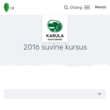
Liigu
edasi
Otsing
Menüü
põhisisu
juurde
2016 suvine kursus