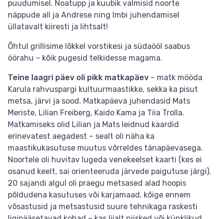
puudumisel. Noatupp ja kuubik valmisid noorte
näppude all ja Andrese ning Imbi juhendamisel
üllatavalt kiiresti ja lihtsalt!
Õhtul grillisime lõkkel vorstikesi ja südaööl saabus
öörahu – kõik pugesid telkidesse magama.
Teine laagri päev oli pikk matkapäev
– matk mööda
Karula rahvuspargi kultuurmaastikke, sekka ka pisut
metsa, järvi ja sood. Matkapäeva juhendasid Mats
Meriste, Lilian Freiberg, Kaido Kama ja Tiia Trolla.
Matkamiseks olid Lilian ja Mats leidnud kaardid
erinevatest aegadest – sealt oli näha ka
maastikukasutuse muutus võrreldes tänapäevasega.
Noortele oli huvitav lugeda venekeelset kaarti (kes ei
osanud keelt, sai orienteeruda järvede paigutuse järgi).
20 sajandi algul oli praegu metsased alad hoopis
põldudena kasutuses või karjamaad, kõige ennem
võsastusid ja metsastusid suure tehnikaga raskesti
ligipääsetavad kohad – kas liialt niisked või künklikud.