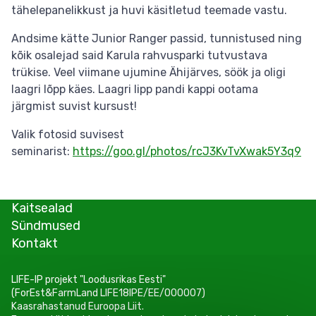
tähelepanelikkust ja huvi käsitletud teemade vastu.
Andsime kätte Junior Ranger passid, tunnistused ning
kõik osalejad said Karula rahvusparki tutvustava
trükise. Veel viimane ujumine Ähijärves, söök ja oligi
laagri lõpp käes. Laagri lipp pandi kappi ootama
järgmist suvist kursust!
Valik fotosid suvisest
seminarist:
https://goo.gl/photos/rcJ3KvTvXwak5Y3q9
Kaitsealad
Sündmused
Kontakt
LIFE-IP projekt "Loodusrikas Eesti"
(ForEst&FarmLand LIFE18IPE/EE/000007)
Kaasrahastanud Euroopa Liit.