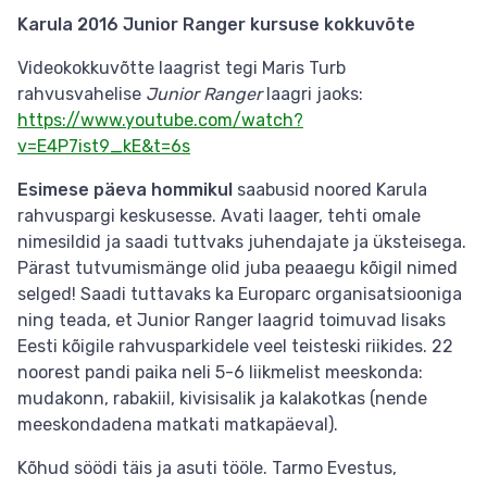
Karula 2016 Junior Ranger kursuse kokkuvõte
Videokokkuvõtte laagrist tegi Maris Turb
rahvusvahelise
Junior Ranger
laagri jaoks:
https://www.youtube.com/watch?
v=E4P7ist9_kE&t=6s
Esimese päeva hommikul
saabusid noored Karula
rahvuspargi keskusesse. Avati laager, tehti omale
nimesildid ja saadi tuttvaks juhendajate ja üksteisega.
Pärast tutvumismänge olid juba peaaegu kõigil nimed
selged! Saadi tuttavaks ka Europarc organisatsiooniga
ning teada, et Junior Ranger laagrid toimuvad lisaks
Eesti kõigile rahvusparkidele veel teisteski riikides. 22
noorest pandi paika neli 5-6 liikmelist meeskonda:
mudakonn, rabakiil, kivisisalik ja kalakotkas (nende
meeskondadena matkati matkapäeval).
Kõhud söödi täis ja asuti tööle. Tarmo Evestus,