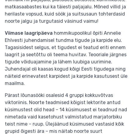
matkasaabastes kui ka täiesti paljajalu. Mõned villid ja
herilaste vopsud, kuid söök ja suitsusaun tohterdasid
noorte jalgu ja turgutasid väsinud vaimu!
Viimase laagripäeva
hommikupoolikul õpiti Annelie
Ehlvesti juhendamisel tundma tigude ja karpide elu.
Tagasisidest selgus, et tigudest ei teatud eriti ennem
laagrit ja seetõttu oli teema huvitav. Teooriale järgnes
tigude võiduajamine ja lähem luubiga uurimine.
Juhendajal oli kaasas kogud kõigi Eesti tigudega ning
näiteid erinevatest karpidest ja karpide kasutusest üle
maailma.
Pärast lõunasööki osalesid 4 gruppi kokkuvõtvas
viktoriinis. Noorte teadmised kõigist lektorite antud
küsimustest olid head – 14 küsimusest ei teadnud nad
nimetada vaid kasetohust valmistatud marjatorbiku
teist nime – ruup. Ülejäänud küsimused vastasid kõik
grupid õigesti ära – mis näitab noorte suurt