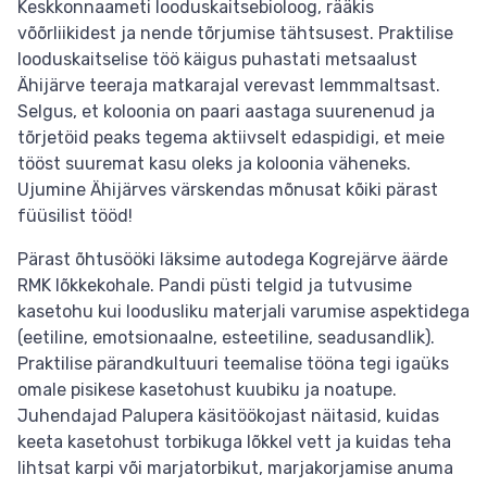
Keskkonnaameti looduskaitsebioloog, rääkis
võõrliikidest ja nende tõrjumise tähtsusest. Praktilise
looduskaitselise töö käigus puhastati metsaalust
Ähijärve teeraja matkarajal verevast lemmmaltsast.
Selgus, et koloonia on paari aastaga suurenenud ja
tõrjetöid peaks tegema aktiivselt edaspidigi, et meie
tööst suuremat kasu oleks ja koloonia väheneks.
Ujumine Ähijärves värskendas mõnusat kõiki pärast
füüsilist tööd!
Pärast õhtusööki läksime autodega Kogrejärve äärde
RMK lõkkekohale. Pandi püsti telgid ja tutvusime
kasetohu kui loodusliku materjali varumise aspektidega
(eetiline, emotsionaalne, esteetiline, seadusandlik).
Praktilise pärandkultuuri teemalise tööna tegi igaüks
omale pisikese kasetohust kuubiku ja noatupe.
Juhendajad Palupera käsitöökojast näitasid, kuidas
keeta kasetohust torbikuga lõkkel vett ja kuidas teha
lihtsat karpi või marjatorbikut, marjakorjamise anuma