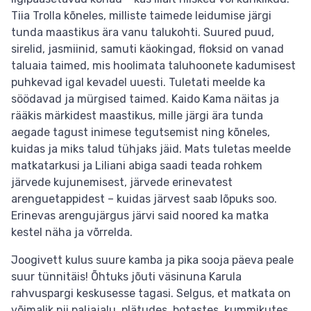
Tiia Trolla kõneles, milliste taimede leidumise järgi
tunda maastikus ära vanu talukohti. Suured puud,
sirelid, jasmiinid, samuti käokingad, floksid on vanad
taluaia taimed, mis hoolimata taluhoonete kadumisest
puhkevad igal kevadel uuesti. Tuletati meelde ka
söödavad ja mürgised taimed. Kaido Kama näitas ja
rääkis märkidest maastikus, mille järgi ära tunda
aegade tagust inimese tegutsemist ning kõneles,
kuidas ja miks talud tühjaks jäid. Mats tuletas meelde
matkatarkusi ja Liliani abiga saadi teada rohkem
järvede kujunemisest, järvede erinevatest
arenguetappidest – kuidas järvest saab lõpuks soo.
Erinevas arengujärgus järvi said noored ka matka
kestel näha ja võrrelda.
Joogivett kulus suure kamba ja pika sooja päeva peale
suur tünnitäis! Õhtuks jõuti väsinuna Karula
rahvuspargi keskusesse tagasi. Selgus, et matkata on
võimalik nii paljajalu, plätudes, botastes, kummikutes,