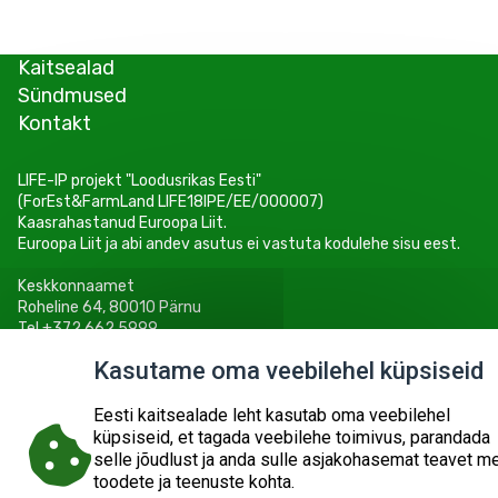
Kaitsealad
Sündmused
Kontakt
LIFE-IP projekt "Loodusrikas Eesti"
(ForEst&FarmLand LIFE18IPE/EE/000007)
Kaasrahastanud Euroopa Liit.
Euroopa Liit ja abi andev asutus ei vastuta kodulehe sisu eest.
Keskkonnaamet
Roheline 64, 80010 Pärnu
Tel +372 662 5999
E-post: info@keskkonnaamet.ee
Kasutame oma veebilehel küpsiseid
Eesti kaitsealade leht kasutab oma veebilehel
küpsiseid, et tagada veebilehe toimivus, parandada
selle jõudlust ja anda sulle asjakohasemat teavet m
© 2026
KESKKONNAAMET
SISUKAART
ESITA PÄRING
toodete ja teenuste kohta.