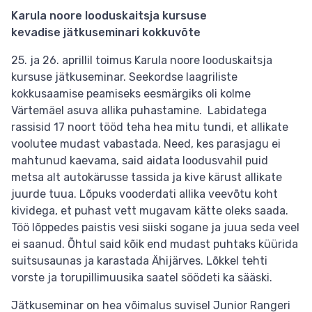
Karula noore looduskaitsja kursuse
kevadise jätkuseminari kokkuvõte
25. ja 26. aprillil toimus Karula noore looduskaitsja
kursuse jätkuseminar. Seekordse laagriliste
kokkusaamise peamiseks eesmärgiks oli kolme
Värtemäel asuva allika puhastamine. Labidatega
rassisid 17 noort tööd teha hea mitu tundi, et allikate
voolutee mudast vabastada. Need, kes parasjagu ei
mahtunud kaevama, said aidata loodusvahil puid
metsa alt autokärusse tassida ja kive kärust allikate
juurde tuua. Lõpuks vooderdati allika veevõtu koht
kividega, et puhast vett mugavam kätte oleks saada.
Töö lõppedes paistis vesi siiski sogane ja juua seda veel
ei saanud. Õhtul said kõik end mudast puhtaks küürida
suitsusaunas ja karastada Ähijärves. Lõkkel tehti
vorste ja torupillimuusika saatel söödeti ka sääski.
Jätkuseminar on hea võimalus suvisel Junior Rangeri