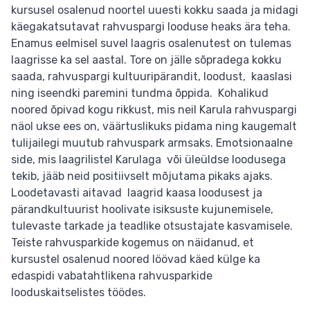
kursusel osalenud noortel uuesti kokku saada ja midagi
käegakatsutavat rahvuspargi looduse heaks ära teha.
Enamus eelmisel suvel laagris osalenutest on tulemas
laagrisse ka sel aastal. Tore on jälle sõpradega kokku
saada, rahvuspargi kultuuripärandit, loodust, kaaslasi
ning iseendki paremini tundma õppida. Kohalikud
noored õpivad kogu rikkust, mis neil Karula rahvuspargi
näol ukse ees on, väärtuslikuks pidama ning kaugemalt
tulijailegi muutub rahvuspark armsaks. Emotsionaalne
side, mis laagrilistel Karulaga või üleüldse loodusega
tekib, jääb neid positiivselt mõjutama pikaks ajaks.
Loodetavasti aitavad laagrid kaasa loodusest ja
pärandkultuurist hoolivate isiksuste kujunemisele,
tulevaste tarkade ja teadlike otsustajate kasvamisele.
Teiste rahvusparkide kogemus on näidanud, et
kursustel osalenud noored löövad käed külge ka
edaspidi vabatahtlikena rahvusparkide
looduskaitselistes töödes.