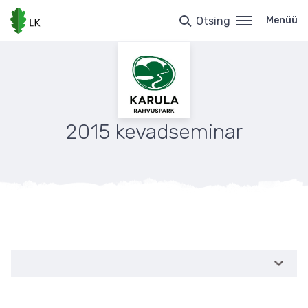
Liigu
edasi
Otsing
Menüü
põhisisu
juurde
2015 kevadseminar