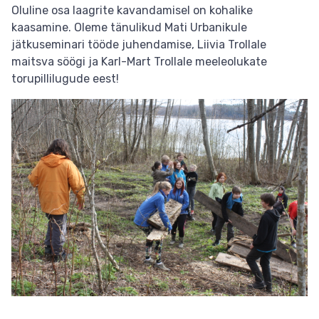
Oluline osa laagrite kavandamisel on kohalike
kaasamine. Oleme tänulikud Mati Urbanikule
jätkuseminari tööde juhendamise, Liivia Trollale
maitsva söögi ja Karl-Mart Trollale meeleolukate
torupillilugude eest!