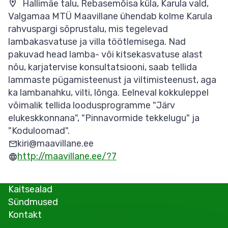
Hallimäe talu, Rebasemõisa küla, Karula vald,
Valgamaa MTÜ Maavillane ühendab kolme Karula
rahvuspargi sõprustalu, mis tegelevad
lambakasvatuse ja villa töötlemisega. Nad
pakuvad head lamba- või kitsekasvatuse alast
nõu, karjatervise konsultatsiooni, saab tellida
lammaste pügamisteenust ja viltimisteenust, aga
ka lambanahku, vilti, lõnga. Eelneval kokkuleppel
võimalik tellida loodusprogramme "Järv
elukeskkonnana", "Pinnavormide tekkelugu" ja
"Koduloomad".
kiri@maavillane.ee
http://maavillane.ee/?7
Kaitsealad
Sündmused
Kontakt