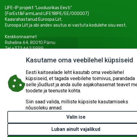
LIFE-IP projekt "Loodusrikas Eesti"
(ForEst&FarmLand LIFE18IPE/EE/000007)
Kaasrahastanud Euroopa Liit.
Euroopa Liit ja abi andev asutus ei vastuta kodulehe sisu eest.
Keskkonnaamet
Roheline 64, 80010 Pärnu
Tel +372 662 5999
E-post: info@keskkonnaamet.ee
Kasutame oma veebilehel küpsiseid
Eesti kaitsealade leht kasutab oma veebilehel
küpsiseid, et tagada veebilehe toimivus, parandada
selle jõudlust ja anda sulle asjakohasemat teavet m
© 2026
KESKKONNAAMET
SISUKAART
ESITA PÄRING
toodete ja teenuste kohta.
Siin saad valida, milliste küpsiste kasutamiseks
nõusoleku annad.
Valin ise
Luban ainult vajalikud