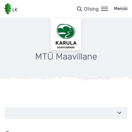
Liigu
edasi
Otsing
Menüü
põhisisu
juurde
MTÜ Maavillane