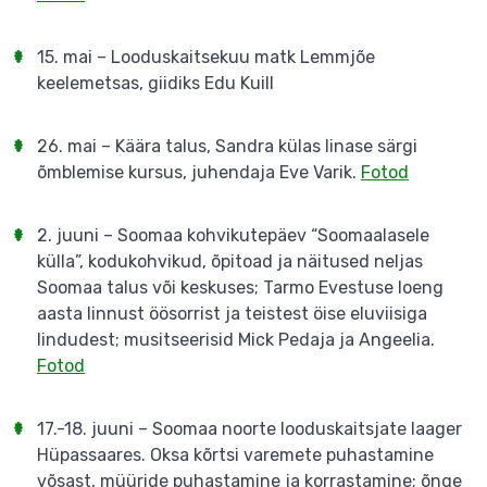
15. mai – Looduskaitsekuu matk Lemmjõe
keelemetsas, giidiks Edu Kuill
26. mai – Käära talus, Sandra külas linase särgi
õmblemise kursus, juhendaja Eve Varik.
Fotod
2. juuni – Soomaa kohvikutepäev “Soomaalasele
külla”, kodukohvikud, õpitoad ja näitused neljas
Soomaa talus või keskuses; Tarmo Evestuse loeng
aasta linnust öösorrist ja teistest öise eluviisiga
lindudest; musitseerisid Mick Pedaja ja Angeelia.
Fotod
17.-18. juuni – Soomaa noorte looduskaitsjate laager
Hüpassaares. Oksa kõrtsi varemete puhastamine
võsast, müüride puhastamine ja korrastamine; õnge