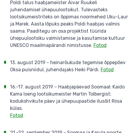
Poldi talus haabjameister Aivar Ruukeli
juhendamisel ühepuulootsikut. Tulevasteks
lootsikumeistriteks on õppimas noormehed Uku-Laur
ja Marek. Aasta lõpuks peaks Poldi haabjas valmis
saama. Paaditegu on osa projektist tüürida
ühepuulootsiku valmistamise ja kasutamise kultuur
UNESCO maailmapärandi nimistusse.
Fotod
13. august 2019 - heinarõukude tegemise õppepõev
Oksa puisniidul, juhendajaks Heiki Pärdi.
Fotod
16.-17. august 2019 – Haabjapäevad Soomaal: Kaido
Kama loeng lootsikumeister Martin Tolbergist;
kodukohvikute päev ja ühepuupaatide ilusõit Riisa
külas.
Fotod
21.-22. september 2019 - Soomaa ja Karula noorte