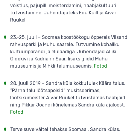
võistlus, pajupilli meisterdamini, haabjakultuuri
tutvustamine. Juhendajateks Edu Kuill ja Aivar
Ruukel
23.-25. juuli – Soomaa koostöökogu õppereis Vilsandi
rahvusparki ja Muhu saarele. Tutvumine kohaliku
kultuuripärandi ja elulaadiga. Juhendajad Alliki
Oidekivi ja Kadriann Saar, lisaks giidid Muhu
muuseumis ja Mihkli talumuuseumis.
Fotod
28. juuli 2019 – Sandra küla kokkutulek Käära talus,
“Pärna talu lõõtsapoisid” musitseerimas,
lootsikumeister Aivar Ruukel tutvustamas haabjaid
ning Pikkar Joandi kõnelemas Sandra küla ajaloost.
Fotod
Terve suve vältel tehakse Soomaal, Sandra külas,