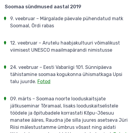
Soomaa sündmused aastal 2019
9. veebruar – Märgalade päevale pühendatud matk
Soomaal, Ördi rabas
12. veebruar – Arutelu haabjakultuuri võimalikust
viimisest UNESCO maailmapärandi nimistusse
24. veebruar – Eesti Vabariigi 101. Sünnipäeva
tähistamine soomaa kogukonna ühismatkaga Upsi
talu juurde.
Fotod
09. märts – Soomaa noorte looduskaitsjate
jätkuseminar Tõramaal, lisaks looduskaitselistele
töödele ja õpitubadele korrastati Kõpu-Jõesuu
manatee ääres, Raudna jõe silla juures asetseva Jüri
Riisi mälestustamme ümbrus võsast ning aidati