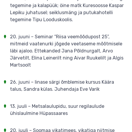
tegemine ja kalapüük; öine matk Kuresoosse Kaspar
Lepiku juhatusel; seiklusmäng ja putukahotelli
tegemine Tipu Looduskoolis.
20. juuni – Seminar “Riisa veemõõdupost 25”,
mitmeid vaatenurki jõgede veetaseme mõõtmisele
läbi ajaloo. Ettekanded Jana Põldnurgalt, Arvo
Järvetilt, Elina Leinerilt ning Aivar Ruukelilt ja Algis
Martsoolt
26. juuni – linase särgi õmblemise kursus Käära
talus, Sandra külas. Juhendaja Eve Varik
13. juuli – Metsalaulupidu, suur regilaulude
ühislaulmine Hüpassaares
20. juuli – Soomaa vikatimees, vikatiga niitmise