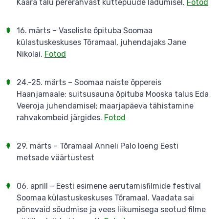
Käära talu pererahvast küttepuude ladumisel.
Fotod
16. märts – Vaseliste õpituba Soomaa
külastuskeskuses Tõramaal, juhendajaks Jane
Nikolai.
Fotod
24.-25. märts – Soomaa naiste õppereis
Haanjamaale; suitsusauna õpituba Mooska talus Eda
Veeroja juhendamisel; maarjapäeva tähistamine
rahvakombeid järgides.
Fotod
29. märts – Tõramaal Anneli Palo loeng Eesti
metsade väärtustest
06. aprill – Eesti esimene aerutamisfilmide festival
Soomaa külastuskeskuses Tõramaal. Vaadata sai
põnevaid sõudmise ja vees liikumisega seotud filme