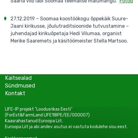
Saarla viib läbi Soomaa teemalise mälumängu.
Fotod
27.12.2019 – Soomaa koostöökogu õppekäik Suure-
Jaani kirikusse, jõulutraditsioonide tutvustamine –
juhendajad kirikuõpetaja Hedi Vilumaa, organist
Merike Saaremets ja käsitöömeister Stella Martsoo.
Kaitsealad
Sündmused
Kontakt
LIFE-IP projekt "Loodusrikas Eesti"
(ForEst&FarmLand LIFE18IPE/EE/000007)
Kaasrahastanud Euroopa Liit.
Euroopa Liit ja abi andev asutus ei vastuta kodulehe sisu eest.