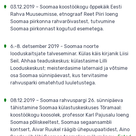
03.12.2019 – Soomaa koostöökogu õppekäik Eesti
Rahva Muuseumisse, etnograaf Reet Piiri loeng
Soomaa piirkonna rahvarõivastest, tutvumine
Soomaa piirkonnast kogutud esemetega.
6.-8. detsember 2019 - Soomaa noorte
looduskaitsjate talveseminar. Külas käis kirjanik Liisi
Seil, Ahhaa teaduskeskus; külastasime Lilli
Looduskeskust; meisterdasime laternaid ja võtsime
osa Soomaa sünnipäevast, kus tervitasime
rahvusparki omatehtud luuletustega.
08.12.2019 – Soomaa rahvuspargi 26. sünnipäeva
tähistamine Soomaa külastuskeskuses Tõramaal:
koostöökogu koosolek, professor Karl Pajusalu loeng
Soomaa põliskeeltest, Soomaa segaansambli
kontsert, Aivar Ruukel räägib ühepuupaatidest, Aino