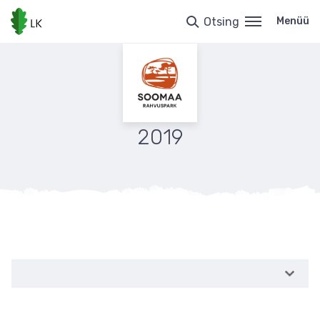
Liigu
edasi
Otsing
Menüü
põhisisu
juurde
2019