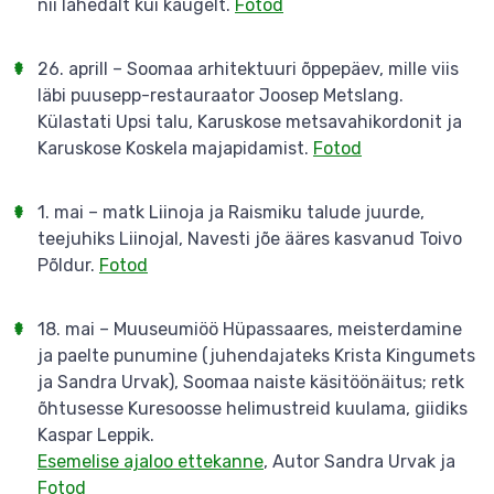
nii lähedalt kui kaugelt.
Fotod
26. aprill – Soomaa arhitektuuri õppepäev, mille viis
läbi puusepp-restauraator Joosep Metslang.
Külastati Upsi talu, Karuskose metsavahikordonit ja
Karuskose Koskela majapidamist.
Fotod
1. mai – matk Liinoja ja Raismiku talude juurde,
teejuhiks Liinojal, Navesti jõe ääres kasvanud Toivo
Põldur.
Fotod
18. mai – Muuseumiöö Hüpassaares, meisterdamine
ja paelte punumine (juhendajateks Krista Kingumets
ja Sandra Urvak), Soomaa naiste käsitöönäitus; retk
õhtusesse Kuresoosse helimustreid kuulama, giidiks
Kaspar Leppik.
Esemelise ajaloo ettekanne
, Autor Sandra Urvak ja
Fotod