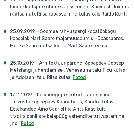
looduskaitsjate ühine sügisseminar Soomaal. Toimus
räätsamatk Riisa rabasse ning külas käis Raido Kont.
25.09.2019 – Soomaa rahvuspargi koostöökogu
koosolek Mart Saare majamuuseumis Hüpassaares,
Merike Saaremetsa loeng Mart Saare teemal.
25.10.2019 – Arhitektuuripärandi õppepäev Joosep
Metslangi juhendamisel. Venesauna talu Tipu külas
ja Adojaani talu Riisa külas.
Fotod
17.11.2019 – Kalapüügiga seotud traditsioone
tutvustav õppepäev Käära talus, Sandra külas.
Ettekanded Aino Saarlalt ja Ants Kaasikult,
traditsiooniliste kalapüügivahendite tutvustamine
jne.
Fotod