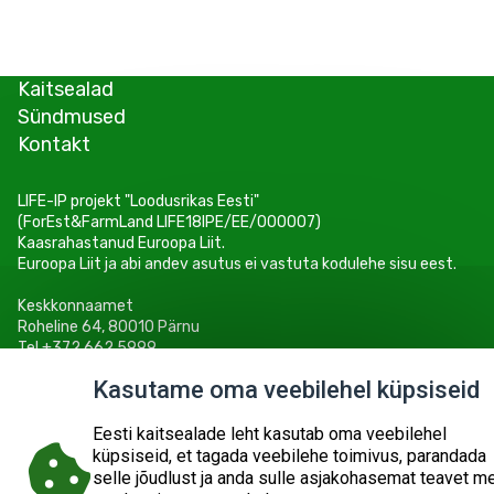
Kaitsealad
Sündmused
Kontakt
LIFE-IP projekt "Loodusrikas Eesti"
(ForEst&FarmLand LIFE18IPE/EE/000007)
Kaasrahastanud Euroopa Liit.
Euroopa Liit ja abi andev asutus ei vastuta kodulehe sisu eest.
Keskkonnaamet
Roheline 64, 80010 Pärnu
Tel +372 662 5999
E-post: info@keskkonnaamet.ee
Kasutame oma veebilehel küpsiseid
Eesti kaitsealade leht kasutab oma veebilehel
küpsiseid, et tagada veebilehe toimivus, parandada
selle jõudlust ja anda sulle asjakohasemat teavet m
© 2026
KESKKONNAAMET
SISUKAART
ESITA PÄRING