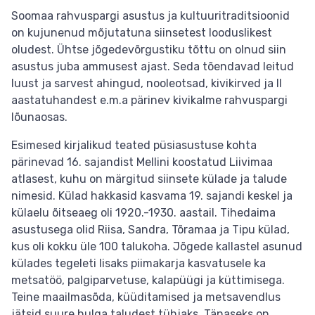
Soomaa rahvuspargi asustus ja kultuuritraditsioonid
on kujunenud mõjutatuna siinsetest looduslikest
oludest. Ühtse jõgedevõrgustiku tõttu on olnud siin
asustus juba ammusest ajast. Seda tõendavad leitud
luust ja sarvest ahingud, nooleotsad, kivikirved ja II
aastatuhandest e.m.a pärinev kivikalme rahvuspargi
lõunaosas.
Esimesed kirjalikud teated püsiasustuse kohta
pärinevad 16. sajandist Mellini koostatud Liivimaa
atlasest, kuhu on märgitud siinsete külade ja talude
nimesid. Külad hakkasid kasvama 19. sajandi keskel ja
külaelu õitseaeg oli 1920.-1930. aastail. Tihedaima
asustusega olid Riisa, Sandra, Tõramaa ja Tipu külad,
kus oli kokku üle 100 talukoha. Jõgede kallastel asunud
külades tegeleti lisaks piimakarja kasvatusele ka
metsatöö, palgiparvetuse, kalapüügi ja küttimisega.
Teine maailmasõda, küüditamised ja metsavendlus
jätsid suure hulga taludest tühjaks. Tänaseks on