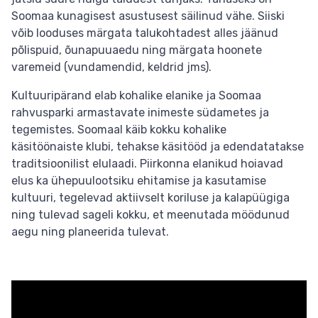
Soomaa kunagisest asustusest säilinud vähe. Siiski
võib looduses märgata talukohtadest alles jäänud
põlispuid, õunapuuaedu ning märgata hoonete
varemeid (vundamendid, keldrid jms).
Kultuuripärand elab kohalike elanike ja Soomaa
rahvusparki armastavate inimeste südametes ja
tegemistes. Soomaal käib kokku kohalike
käsitöönaiste klubi, tehakse käsitööd ja edendatatakse
traditsioonilist elulaadi. Piirkonna elanikud hoiavad
elus ka ühepuulootsiku ehitamise ja kasutamise
kultuuri, tegelevad aktiivselt koriluse ja kalapüügiga
ning tulevad sageli kokku, et meenutada möödunud
aegu ning planeerida tulevat.