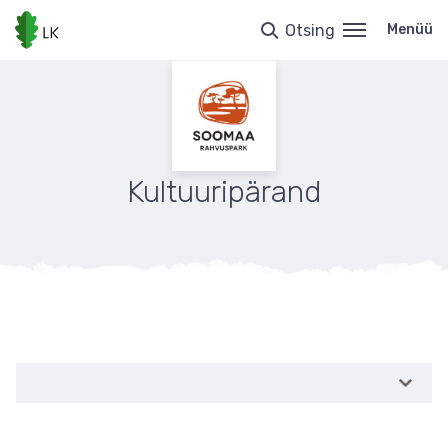
Liigu
edasi
Otsing
Menüü
põhisisu
juurde
Kultuuripärand