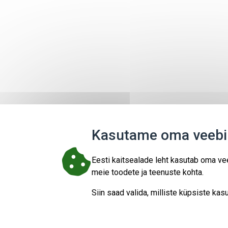
Kasutame oma veebil
Eesti kaitsealade leht kasutab oma vee
meie toodete ja teenuste kohta.
Siin saad valida, milliste küpsiste k