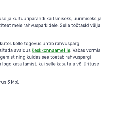
se ja kultuuripärandi kaitsmiseks, uurimiseks ja
iteet meie rahvusparkidele. Selle töötasid välja
kutel, kelle tegevus ühtib rahvuspargi
sitada avaldus
Keskkonnaametile
. Vabas vormis
 tegemist ning kuidas see toetab rahvuspargi
logo kasutamist, kui selle kasutaja või ürituse
rus 3 Mb).