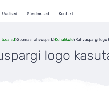
Uudised
Sündmused
Kontakt
itsealad
Soomaa rahvuspark
Kohalikule
Rahvuspargi logo
spargi logo kasu
Leivapuru