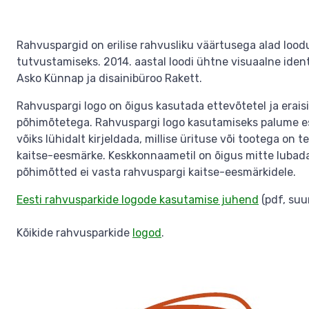
Rahvuspargid on erilise rahvusliku väärtusega alad loodu
tutvustamiseks. 2014. aastal loodi ühtne visuaalne ident
Asko Künnap ja disainibüroo Rakett.
Rahvuspargi logo on õigus kasutada ettevõtetel ja eraisi
põhimõtetega. Rahvuspargi logo kasutamiseks palume e
võiks lühidalt kirjeldada, millise ürituse või tootega on
kaitse-eesmärke. Keskkonnaametil on õigus mitte lubada 
põhimõtted ei vasta rahvuspargi kaitse-eesmärkidele.
Eesti rahvusparkide logode kasutamise juhend
(pdf, suu
Kõikide rahvusparkide
logod
.