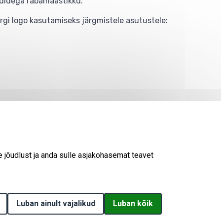
didega rabamaastikku.
gi logo kasutamiseks järgmistele asutustele:
© 2026
KESKKONNAAMET
SISUKAART
ESITA PÄRING
e jõudlust ja anda sulle asjakohasemat teavet
Luban ainult vajalikud
Withdraw consent
Luban kõik