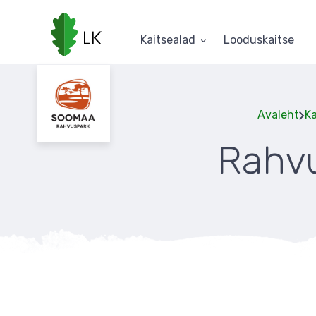
Liigu
edasi
põhisisu
Kaitsealad
Looduskaitse
juurde
Avaleht
Ka
Rahvu