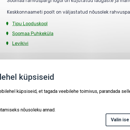
Soomaa rahvuspargi logol on kujutatud laugaste ja män
Keskkonnaameti poolt on väljastatud nõusolek rahvuspar
Tipu Looduskool
Soomaa Puhkeküla
Levikivi
Kaitsealad
Sündmused
Kontakt
ehel küpsiseid
LIFE-IP projekt "Loodusrikas Eesti"
bilehel küpsiseid, et tagada veebilehe toimivus, parandada sell
(ForEst&FarmLand LIFE18IPE/EE/000007)
Kaasrahastanud Euroopa Liit.
Euroopa Liit ja abi andev asutus ei vastuta kodulehe sisu eest.
asutamiseks nõusoleku annad.
Keskkonnaamet
Valin ise
Roheline 64, 80010 Pärnu
Tel +372 662 5999