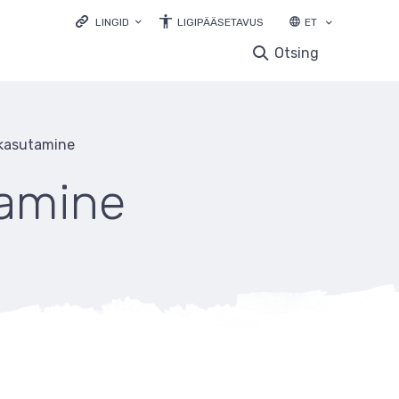
LINGID
LIGIPÄÄSETAVUS
ET
LOODUSVEEB.EE
Otsing
KESKKONNAPORTAAL
KESKKONNAHARIDUS.EE
LOODUSVAATLUSTE ANDMEBAAS
 kasutamine
ELURIKKUS.EE
EELIS INFOLEHT
tamine
LOODUSRIKAS EESTI