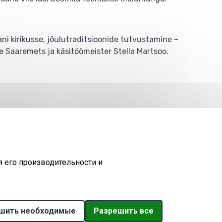
i kirikusse, jõulutraditsioonide tutvustamine –
e Saaremets ja käsitöömeister Stella Martsoo.
©
ДЕПАРТАМЕНТ ОКРУЖАЮЩЕЙ
КАРТА
ЗАПРОС
2026
СРЕДЫ
САЙТА
я его производительности и
шить необходимые
Withdraw consent
Paзрешить все