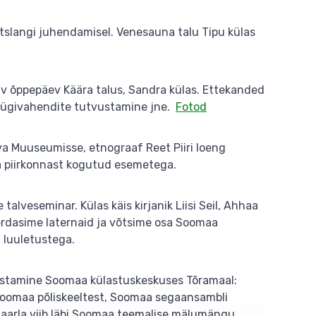
tslangi juhendamisel. Venesauna talu Tipu külas
av õppepäev Käära talus, Sandra külas. Ettekanded
lapüügivahendite tutvustamine jne.
Fotod
a Muuseumisse, etnograaf Reet Piiri loeng
 piirkonnast kogutud esemetega.
alveseminar. Külas käis kirjanik Liisi Seil, Ahhaa
erdasime laternaid ja võtsime osa Soomaa
 luuletustega.
istamine Soomaa külastuskeskuses Tõramaal:
 Soomaa põliskeeltest, Soomaa segaansambli
Saarla viib läbi Soomaa teemalise mälumängu.