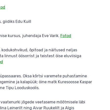
tod
giidiks Edu Kuill
mise kursus, juhendaja Eve Varik.
Fotod
 kodukohvikud, õpitoad ja näitused neljas
linnust öösorrist ja teistest öise eluviisiga
od
 Hüpassaares. Oksa kõrtsi varemete puhastamine
egemine ja kalapüük; öine matk Kuresoosse Kaspar
ine Tipu Looduskoolis.
d vaatenurki jõgede veetaseme mõõtmisele läbi
na Leinerilt ning Aivar Ruukelilt ja Algis