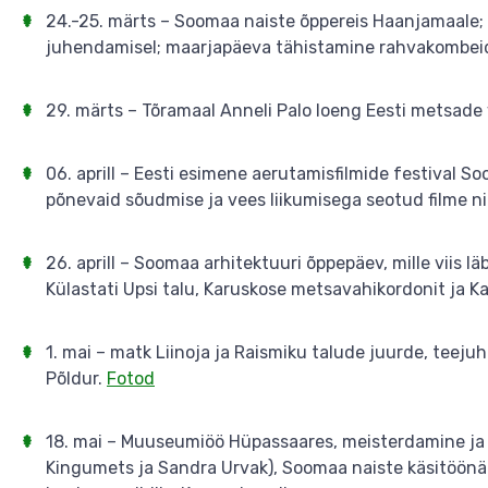
24.-25. märts – Soomaa naiste õppereis Haanjamaale;
juhendamisel; maarjapäeva tähistamine rahvakombeid
29. märts – Tõramaal Anneli Palo loeng Eesti metsade
06. aprill – Eesti esimene aerutamisfilmide festival 
põnevaid sõudmise ja vees liikumisega seotud filme nii
26. aprill – Soomaa arhitektuuri õppepäev, mille viis 
Külastati Upsi talu, Karuskose metsavahikordonit ja 
1. mai – matk Liinoja ja Raismiku talude juurde, teejuh
Põldur.
Fotod
18. mai – Muuseumiöö Hüpassaares, meisterdamine ja
Kingumets ja Sandra Urvak), Soomaa naiste käsitöönä