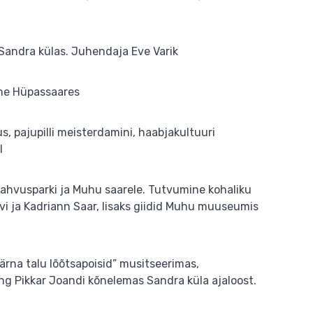
 Sandra külas. Juhendaja Eve Varik
mine Hüpassaares
us, pajupilli meisterdamini, haabjakultuuri
l
rahvusparki ja Muhu saarele. Tutvumine kohaliku
ivi ja Kadriann Saar, lisaks giidid Muhu muuseumis
Pärna talu lõõtsapoisid” musitseerimas,
ng Pikkar Joandi kõnelemas Sandra küla ajaloost.