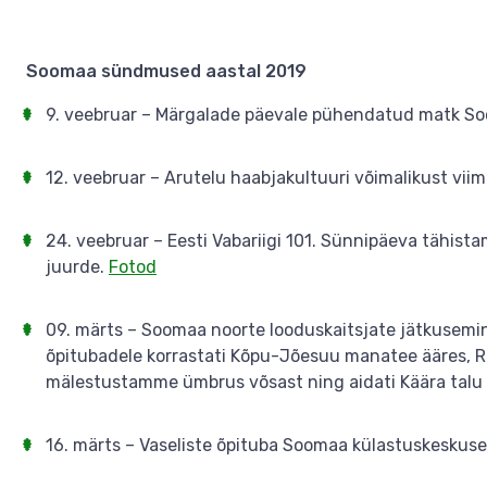
Soomaa sündmused aastal 2019
9. veebruar – Märgalade päevale pühendatud matk Soo
12. veebruar – Arutelu haabjakultuuri võimalikust vi
24. veebruar – Eesti Vabariigi 101. Sünnipäeva tähi
juurde.
Fotod
09. märts – Soomaa noorte looduskaitsjate jätkusemina
õpitubadele korrastati Kõpu-Jõesuu manatee ääres, Rau
mälestustamme ümbrus võsast ning aidati Käära talu
16. märts – Vaseliste õpituba Soomaa külastuskeskuse