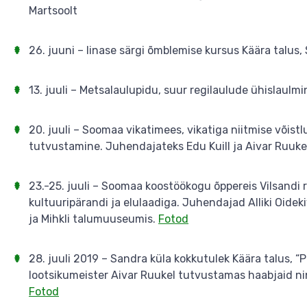
Martsoolt
26. juuni – linase särgi õmblemise kursus Käära talus,
13. juuli – Metsalaulupidu, suur regilaulude ühislaul
20. juuli – Soomaa vikatimees, vikatiga niitmise võistl
tutvustamine. Juhendajateks Edu Kuill ja Aivar Ruuke
23.-25. juuli – Soomaa koostöökogu õppereis Vilsandi 
kultuuripärandi ja elulaadiga. Juhendajad Alliki Oidek
ja Mihkli talumuuseumis.
Fotod
28. juuli 2019 – Sandra küla kokkutulek Käära talus, “
lootsikumeister Aivar Ruukel tutvustamas haabjaid ni
Fotod