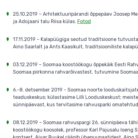
25.10.2019 – Arhitektuuripärandi õppepäev Joosep Me
ja Adojaani talu Riisa külas.
Fotod
17.11.2019 – Kalapüügiga seotud traditsioone tutvust
Aino Saarlalt ja Ants Kaasikult, traditsiooniliste ka
03.12.2019 – Soomaa koostöökogu õppekäik Eesti Rahv
Soomaa piirkonna rahvarõivastest, tutvumine Soomaa
6.-8. detsember 2019 - Soomaa noorte looduskaitsjate t
teaduskeskus; külastasime Lilli Looduskeskust; meist
sünnipäevast, kus tervitasime rahvusparki omatehtud
08.12.2019 – Soomaa rahvuspargi 26. sünnipäeva täh
koostöökogu koosolek, professor Karl Pajusalu loeng
kontsert, Aivar Ruukel räägib ühepuupaatidest, Aino 