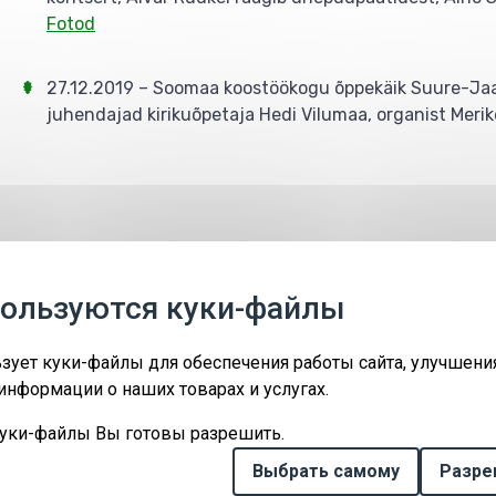
Fotod
27.12.2019 – Soomaa koostöökogu õppekäik Suure-Jaan
juhendajad kirikuõpetaja Hedi Vilumaa, organist Merik
Заповедники
Мероприятия
Контакт
пользуются куки-файлы
ForEst&FarmLand LIFE18IPE/EE/000007
Co-funded by the European Union.
зует куки-файлы для обеспечения работы сайта, улучшени
The European Union and the granting authority cannot be
информации о наших товарах и услугах.
held responsible for any use which may be made of the
information contained therein.
куки-файлы Вы готовы разрешить.
Keskkonnaamet
Выбрать самому
Разре
Roheline 64, 80010 Pärnu