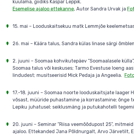
kuulama, giidiks Kaspar Leppik.
Esemelise ajaloo ettekanne
, Autor Sandra Urvak ja
Fo
15. mai – Looduskaitsekuu matk Lemmjõe keelemetsas, 
26. mai – Käära talus, Sandra külas linase särgi õmble
2. juuni – Soomaa kohvikutepäev “Soomaalasele külla”,
Soomaa talus või keskuses; Tarmo Evestuse loeng aasta 
lindudest; musitseerisid Mick Pedaja ja Angeelia.
Fot
17.-18. juuni – Soomaa noorte looduskaitsjate laager
võsast, müüride puhastamine ja korrastamine; õnge t
Lepiku juhatusel; seiklusmäng ja putukahotelli tegem
20. juuni – Seminar “Riisa veemõõdupost 25”, mitmei
ajaloo. Ettekanded Jana Põldnurgalt, Arvo Järvetilt, Eli