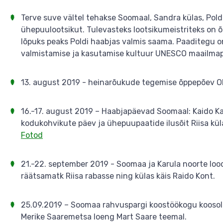
Terve suve vältel tehakse Soomaal, Sandra külas, Pold
ühepuulootsikut. Tulevasteks lootsikumeistriteks on
lõpuks peaks Poldi haabjas valmis saama. Paaditegu o
valmistamise ja kasutamise kultuur UNESCO maailmap
13. august 2019 - heinarõukude tegemise õppepõev Oks
16.-17. august 2019 – Haabjapäevad Soomaal: Kaido Ka
kodukohvikute päev ja ühepuupaatide ilusõit Riisa kül
Fotod
21.-22. september 2019 - Soomaa ja Karula noorte lo
räätsamatk Riisa rabasse ning külas käis Raido Kont.
25.09.2019 – Soomaa rahvuspargi koostöökogu kooso
Merike Saaremetsa loeng Mart Saare teemal.