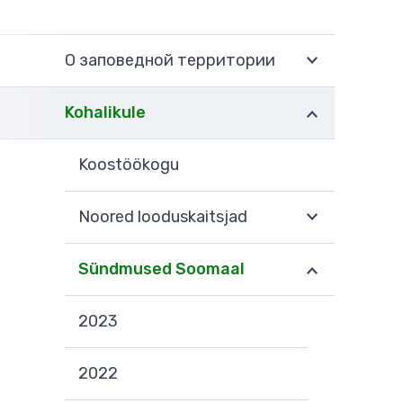
О заповедной территории
Kohalikule
Koostöökogu
Noored looduskaitsjad
Sündmused Soomaal
2023
2022