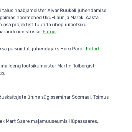
i talus haabjameister Aivar Ruukeli juhendamisel
 õppimas noormehed Uku-Laur ja Marek. Aasta
n osa projektist tüürida ühepuulootsiku
ärandi nimistusse.
Fotod
a puisniidul, juhendajaks Heiki Pärdi.
Fotod
ma loeng lootsikumeister Martin Tolbergist;
as.
oduskaitsjate ühine sügisseminar Soomaal. Toimus
lek Mart Saare majamuuseumis Hüpassaares,