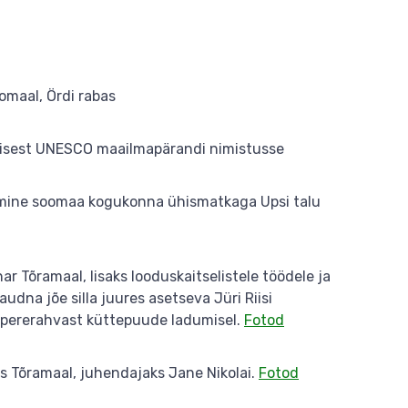
maal, Ördi rabas
imisest UNESCO maailmapärandi nimistusse
stamine soomaa kogukonna ühismatkaga Upsi talu
r Tõramaal, lisaks looduskaitselistele töödele ja
dna jõe silla juures asetseva Jüri Riisi
 pererahvast küttepuude ladumisel.
Fotod
s Tõramaal, juhendajaks Jane Nikolai.
Fotod