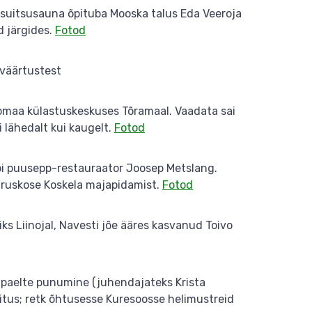
 suitsusauna õpituba Mooska talus Eda Veeroja
 järgides.
Fotod
 väärtustest
Soomaa külastuskeskuses Tõramaal. Vaadata sai
 lähedalt kui kaugelt.
Fotod
läbi puusepp-restauraator Joosep Metslang.
Karuskose Koskela majapidamist.
Fotod
iks Liinojal, Navesti jõe ääres kasvanud Toivo
 paelte punumine (juhendajateks Krista
itus; retk õhtusesse Kuresoosse helimustreid