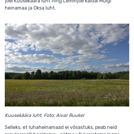
jõel Kuusekäära luht ning Lemmjõe kaldal Mulgi
heinamaa ja Oksa luht.
Kuusekäära luht. Foto: Aivar Ruukel
Selleks, et luhaheinamaad ei võsastuks, peab neid