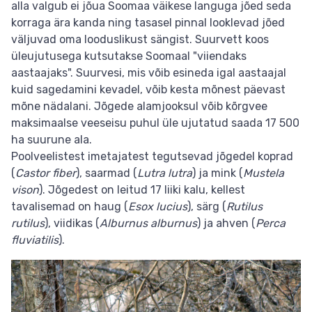
alla valgub ei jõua Soomaa väikese languga jõed seda
korraga ära kanda ning tasasel pinnal looklevad jõed
väljuvad oma looduslikust sängist. Suurvett koos
üleujutusega kutsutakse Soomaal "viiendaks
aastaajaks". Suurvesi, mis võib esineda igal aastaajal
kuid sagedamini kevadel, võib kesta mõnest päevast
mõne nädalani. Jõgede alamjooksul võib kõrgvee
maksimaalse veeseisu puhul üle ujutatud saada 17 500
ha suurune ala.
Poolveelistest imetajatest tegutsevad jõgedel koprad
(
Castor fiber
), saarmad (
Lutra lutra
) ja mink (
Mustela
vison
). Jõgedest on leitud 17 liiki kalu, kellest
tavalisemad on haug (
Esox lucius
), särg (
Rutilus
rutilus
), viidikas (
Alburnus alburnus
) ja ahven (
Perca
fluviatilis
).