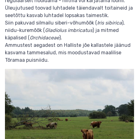
regulaarselt hooldama - niitma või karjatama loomi.
Üleujutused toovad luhtadele täiendavalt toitaineid ja
seetõttu kasvab luhtadel lopsakas taimestik.
Siin pakuvad silmailu siberi-võhumõõk (
Iris sibirica
),
niidu-kuremõõk (
Gladiolus imbricatus
) ja mitmed
käpalised (
Orchidaceae
).
Ammustest aegadest on Halliste jõe kallastele jäänud
kasvama tammesalud, mis moodustavad maalilise
Tõramaa puisniidu.