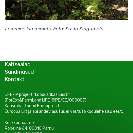
Lemmjõe lammimets. Foto: Krista Kingumets
Kaitsealad
Sündmused
Kontakt
LIFE-IP projekt "Loodusrikas Eesti"
(ForEst&FarmLand LIFE18IPE/EE/000007)
Kaasrahastanud Euroopa Liit.
Euroopa Liit ja abi andev asutus ei vastuta kodulehe sisu eest.
Keskkonnaamet
Roheline 64, 80010 Pärnu