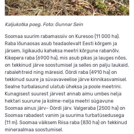
Kaljukotka poeg. Foto: Gunnar Sein
Soomaa suurim rabamassiiv on Kuresoo (11 000 ha).
Raba lõunaosas asub teadaolevalt Eesti kõrgem ja
järsem, ligikaudu kaheksa meetri kõrgune rabanõlv.
Kikepera raba (6900 ha), mis asub pikas ja lauges nõos,
on tekkinud järve soostumisel ja selles on palju laukaid,
rabalehtreid ning märesid. Öördi raba (4910 ha) on
tekkinud suure ja süvavaveelise järve kinnikasvamisel.
Sealne turbalasund ulatub üheksa ja poole meetrini.
Kunagisest suurest järvest annab aimu umbes nelja
hektari suurune ja kolme-nelja meetri sügavune
Soomaa ainus järv- Öördi järv. Valgeraba (2500 ha) on
Soomaa rabadest vanim ja suurima turbatüsedusega
(11 m). Soomaa väiksem Riisa raba (830 ha) on tekkinud
mineraalmaa soostumisel.