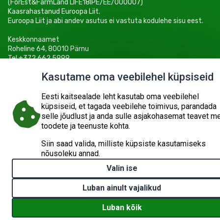
(ForEst&FarmLand LIFE18IPE/EE/000007)
Kaasrahastanud Euroopa Liit.
Euroopa Liit ja abi andev asutus ei vastuta kodulehe sisu eest.
Keskkonnaamet
Roheline 64, 80010 Pärnu
Tel +372 662 5999
E-post: info@keskkonnaamet.ee
Kasutame oma veebilehel küpsiseid
Eesti kaitsealade leht kasutab oma veebilehel
küpsiseid, et tagada veebilehe toimivus, parandada
selle jõudlust ja anda sulle asjakohasemat teavet m
© 2026
KESKKONNAAMET
SISUKAART
ESITA PÄRING
toodete ja teenuste kohta.
Siin saad valida, milliste küpsiste kasutamiseks
nõusoleku annad.
Valin ise
Luban ainult vajalikud
Luban kõik
Withdraw consent