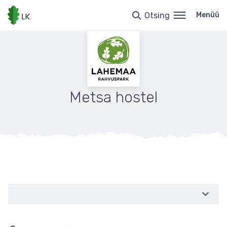
Liigu
edasi
Otsing
Menüü
põhisisu
juurde
Metsa hostel