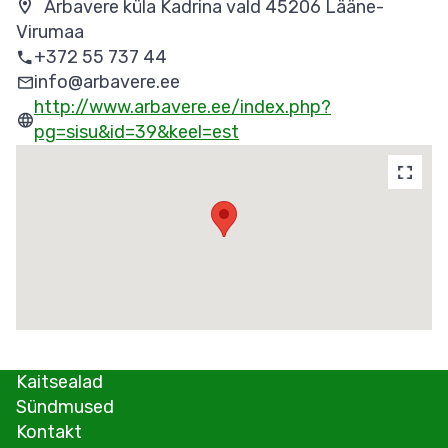
Arbavere küla Kadrina vald 45206 Lääne-
Virumaa
+372 55 737 44
info@arbavere.ee
http://www.arbavere.ee/index.php?
pg=sisu&id=39&keel=est
Kaitsealad
Sündmused
Kontakt