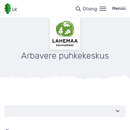
Liigu
edasi
Otsing
Menüü
põhisisu
juurde
Arbavere puhkekeskus