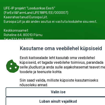
LIFE-IP projekt "Loodusrikas Eesti"
(ForEst&FarmLand LIFE18IPE/EE/000007)
Kaasrahastanud Euroopa Liit.
Euroopa Liit ja abi andev asutus ei vastuta kodulehe sisu eest.
Keskkonnaamet
Roheline 64, 80010 Pärnu
Tel +372 662 5999
E-post: info@keskkonnaamet.ee
Kasutame oma veebilehel küpsiseid
Eesti kaitsealade leht kasutab oma veebilehel
küpsiseid, et tagada veebilehe toimivus, parandada
selle jõudlust ja anda sulle asjakohasemat teavet m
© 2026
KESKKONNAAMET
SISUKAART
ESITA PÄRING
toodete ja teenuste kohta.
Siin saad valida, milliste küpsiste kasutamiseks
nõusoleku annad.
Valin ise
Luban ainult vajalikud