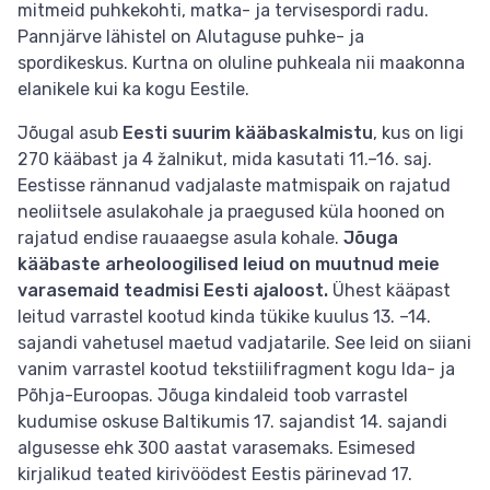
mitmeid puhkekohti, matka- ja tervisespordi radu.
Pannjärve lähistel on Alutaguse puhke- ja
spordikeskus. Kurtna on oluline puhkeala nii maakonna
elanikele kui ka kogu Eestile.
Jõugal asub
Eesti suurim kääbaskalmistu
, kus on ligi
270 kääbast ja 4 žalnikut, mida kasutati 11.–16. saj.
Eestisse rännanud vadjalaste matmispaik on rajatud
neoliitsele asulakohale ja praegused küla hooned on
rajatud endise rauaaegse asula kohale.
Jõuga
kääbaste arheoloogilised leiud on muutnud meie
varasemaid teadmisi Eesti ajaloost.
Ühest kääpast
leitud varrastel kootud kinda tükike kuulus 13. –14.
sajandi vahetusel maetud vadjatarile. See leid on siiani
vanim varrastel kootud tekstiilifragment kogu Ida- ja
Põhja-Euroopas. Jõuga kindaleid toob varrastel
kudumise oskuse Baltikumis 17. sajandist 14. sajandi
algusesse ehk 300 aastat varasemaks. Esimesed
kirjalikud teated kirivöödest Eestis pärinevad 17.