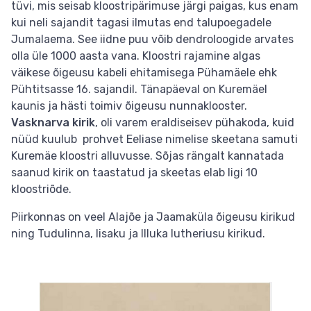
tüvi, mis seisab kloostripärimuse järgi paigas, kus enam
kui neli sajandit tagasi ilmutas end talupoegadele
Jumalaema. See iidne puu võib dendroloogide arvates
olla üle 1000 aasta vana. Kloostri rajamine algas
väikese õigeusu kabeli ehitamisega Pühamäele ehk
Pühtitsasse 16. sajandil. Tänapäeval on Kuremäel
kaunis ja hästi toimiv õigeusu nunnaklooster.
Vasknarva kirik
, oli varem eraldiseisev pühakoda, kuid
nüüd kuulub prohvet Eeliase nimelise skeetana samuti
Kuremäe kloostri alluvusse. Sõjas rängalt kannatada
saanud kirik on taastatud ja skeetas elab ligi 10
kloostriõde.
Piirkonnas on veel Alajõe ja Jaamaküla õigeusu kirikud
ning Tudulinna, Iisaku ja Illuka lutheriusu kirikud.