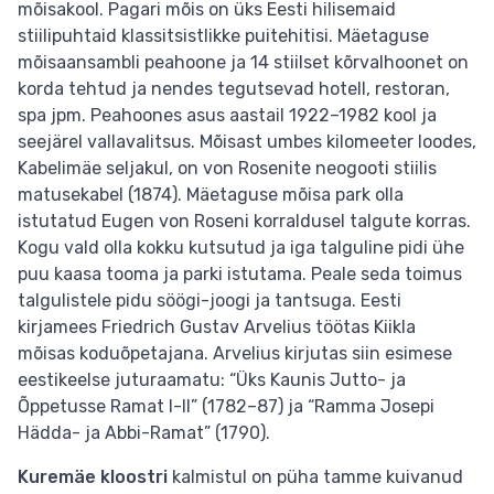
mõisakool. Pagari mõis on üks Eesti hilisemaid
stiilipuhtaid klassitsistlikke puitehitisi. Mäetaguse
mõisaansambli peahoone ja 14 stiilset kõrvalhoonet on
korda tehtud ja nendes tegutsevad hotell, restoran,
spa jpm. Peahoones asus aastail 1922–1982 kool ja
seejärel vallavalitsus. Mõisast umbes kilomeeter loodes,
Kabelimäe seljakul, on von Rosenite neogooti stiilis
matusekabel (1874). Mäetaguse mõisa park olla
istutatud Eugen von Roseni korraldusel talgute korras.
Kogu vald olla kokku kutsutud ja iga talguline pidi ühe
puu kaasa tooma ja parki istutama. Peale seda toimus
talgulistele pidu söögi-joogi ja tantsuga. Eesti
kirjamees Friedrich Gustav Arvelius töötas Kiikla
mõisas koduõpetajana. Arvelius kirjutas siin esimese
eestikeelse juturaamatu: “Üks Kaunis Jutto- ja
Õppetusse Ramat I-II” (1782–87) ja “Ramma Josepi
Hädda- ja Abbi-Ramat” (1790).
Kuremäe kloostri
kalmistul on püha tamme kuivanud