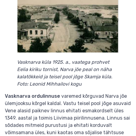
Vasknarva küla 1925. a., vaatega prohvet
Eelia kiriku tornist, Narva jõe peal on näha
kalatõkkeid ja teisel pool jõge Skamja küla.
Foto: Leonid Mihhailovi kogu
Vasknarva ordulinnuse
varemed kõrguvad Narva jõe
ülemjooksu kõrgel kaldal. Vastu teisel pool jõge asuvaid
Vene alasid paiknev linnus ehitati esmakordselt üles
1349. aastal ja toimis Liivimaa piirilinnusena. Linnus sai
sõdades mitmeid purustusi ja ehitati korduvalt
võimsamana üles, kuni kaotas oma sõjalise tähtsuse