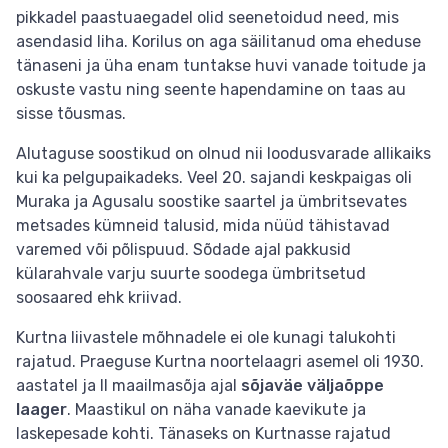
pikkadel paastuaegadel olid seenetoidud need, mis
asendasid liha. Korilus on aga säilitanud oma eheduse
tänaseni ja üha enam tuntakse huvi vanade toitude ja
oskuste vastu ning seente hapendamine on taas au
sisse tõusmas.
Alutaguse soostikud on olnud nii loodusvarade allikaiks
kui ka pelgupaikadeks. Veel 20. sajandi keskpaigas oli
Muraka ja Agusalu soostike saartel ja ümbritsevates
metsades kümneid talusid, mida nüüd tähistavad
varemed või põlispuud. Sõdade ajal pakkusid
külarahvale varju suurte soodega ümbritsetud
soosaared ehk kriivad.
Kurtna liivastele mõhnadele ei ole kunagi talukohti
rajatud. Praeguse Kurtna noortelaagri asemel oli 1930.
aastatel ja II maailmasõja ajal
sõjaväe väljaõppe
laager
. Maastikul on näha vanade kaevikute ja
laskepesade kohti. Tänaseks on Kurtnasse rajatud