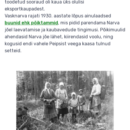
toodetud sooraud oli kaua üks olulisi
eksportkaupadest.
Vasknarva rajati 1930. aastate lõpus ainulaadsed
buunid ehk põiktammid
, mis pidid parendama Narva
jõel laevatamise ja kaubavedude tingimusi. Põikimuulid
ahendasid Narva jõe lähet, kiirendasid voolu, ning
kogusid endi vahele Peipsist veega kaasa tulnud
setteid.