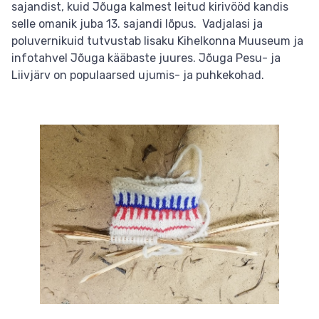
sajandist, kuid Jõuga kalmest leitud kirivööd kandis
selle omanik juba 13. sajandi lõpus. Vadjalasi ja
poluvernikuid tutvustab Iisaku Kihelkonna Muuseum ja
infotahvel Jõuga kääbaste juures. Jõuga Pesu- ja
Liivjärv on populaarsed ujumis- ja puhkekohad.