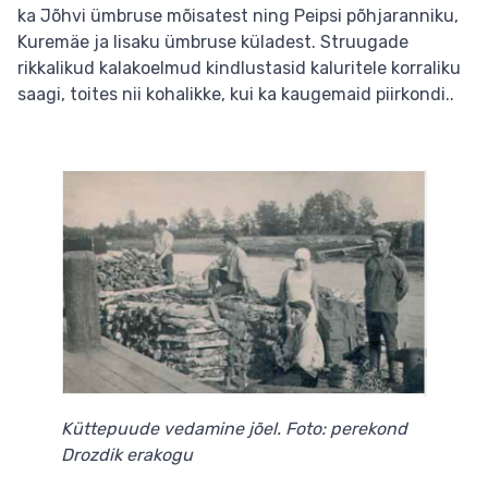
ka Jõhvi ümbruse mõisatest ning Peipsi põhjaranniku,
Kuremäe ja Iisaku ümbruse küladest. Struugade
rikkalikud kalakoelmud kindlustasid kaluritele korraliku
saagi, toites nii kohalikke, kui ka kaugemaid piirkondi..
Küttepuude vedamine jõel. Foto: perekond
Drozdik erakogu