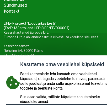
Sündmused
Kontakt
LIFE-IP projekt "Loodusrikas Eesti"
(ForEst&FarmLand LIFE18IPE/EE/000007)
Kaasrahastanud Euroopa Liit.
Euroopa Liit ja abi andev asutus ei vastuta kodulehe sisu eest.
Keskkonnaamet
Roheline 64, 80010 Pärnu
Tel +372 662 5999
E-post: info@keskkonnaamet.ee
Kasutame oma veebilehel küpsiseid
Eesti kaitsealade leht kasutab oma veebilehel
küpsiseid, et tagada veebilehe toimivus, parandada
selle jõudlust ja anda sulle asjakohasemat teavet m
© 2026
KESKKONNAAMET
SISUKAART
ESITA PÄRING
toodete ja teenuste kohta.
Siin saad valida, milliste küpsiste kasutamiseks
nõusoleku annad.