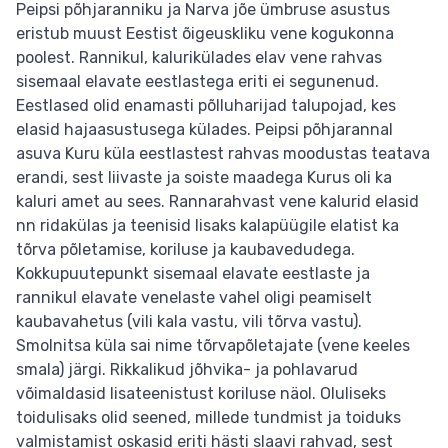
Peipsi põhjaranniku ja Narva jõe ümbruse asustus
eristub muust Eestist õigeuskliku vene kogukonna
poolest. Rannikul, kalurikülades elav vene rahvas
sisemaal elavate eestlastega eriti ei segunenud.
Eestlased olid enamasti põlluharijad talupojad, kes
elasid hajaasustusega külades. Peipsi põhjarannal
asuva Kuru küla eestlastest rahvas moodustas teatava
erandi, sest liivaste ja soiste maadega Kurus oli ka
kaluri amet au sees. Rannarahvast vene kalurid elasid
nn ridakülas ja teenisid lisaks kalapüügile elatist ka
tõrva põletamise, koriluse ja kaubavedudega.
Kokkupuutepunkt sisemaal elavate eestlaste ja
rannikul elavate venelaste vahel oligi peamiselt
kaubavahetus (vili kala vastu, vili tõrva vastu).
Smolnitsa küla sai nime tõrvapõletajate (vene keeles
smala) järgi. Rikkalikud jõhvika- ja pohlavarud
võimaldasid lisateenistust koriluse näol. Oluliseks
toidulisaks olid seened, millede tundmist ja toiduks
valmistamist oskasid eriti hästi slaavi rahvad, sest