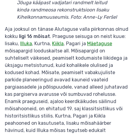
Jõuga kääpast vadjatari randmelt leitud
kinda randmeosa rekonstruktsioon Iisaku
Kihelkonnamuuseumis. Foto: Anne-Ly Feršel
Aja jooksul on tänase Alutaguse valla piirkonnas olnud
kokku
ligi 16 mõisat
. Praeguse seisuga on neist kuue:
Iisaku,
Illuka
, Kurtna,
Kiikla
, Pagari ja
Mäetaguse
mõisapargid looduskaitse all. Mõisapargid on
suhteliselt väikesed, peamiselt kodumaiste liikidega ja
üksjagu metsistunud, kuid kohalikele olulised ja
kodused kohad. Mõisate, peamiselt vabakujuliste
parkide planeeringud avavad kauneid vaateid
pargiaasadele ja põlispuudele, vanad alleed juhatavad
kas pargiserva avarusse või sumbuvad rohelusse.
Enamik praeguseid, ajaloo keerdkäikudes säilinud
mõisahooneid, on ehitatud 19. saj klassitsistlikus või
historitsistlikus stiilis. Kurtna, Pagari ja Kiikla
peahooned on kasutuseta, Iisaku mõisahäärber
hävinud, kuid Illuka mõisas tegutseb edukalt