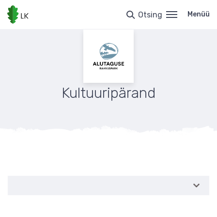
Liigu
edasi
Otsing
Menüü
põhisisu
juurde
Kultuuripärand