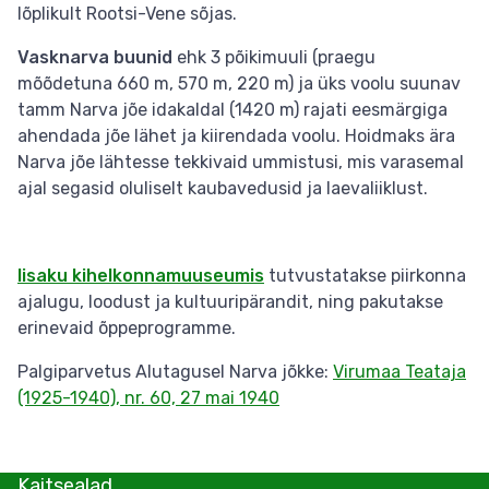
lõplikult Rootsi-Vene sõjas.
Vasknarva buunid
ehk 3 põikimuuli (praegu
mõõdetuna 660 m, 570 m, 220 m) ja üks voolu suunav
tamm Narva jõe idakaldal (1420 m) rajati eesmärgiga
ahendada jõe lähet ja kiirendada voolu. Hoidmaks ära
Narva jõe lähtesse tekkivaid ummistusi, mis varasemal
ajal segasid oluliselt kaubavedusid ja laevaliiklust.
Iisaku kihelkonnamuuseumis
tutvustatakse piirkonna
ajalugu, loodust ja kultuuripärandit, ning pakutakse
erinevaid õppeprogramme.
Palgiparvetus Alutagusel Narva jõkke:
Virumaa Teataja
(1925-1940), nr. 60, 27 mai 1940
Kaitsealad