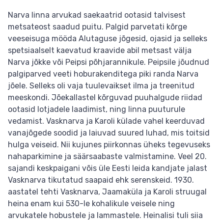
Narva linna arvukad saekaatrid ootasid talvisest
metsateost saadud puitu. Palgid parvetati kõrge
veeseisuga mööda Alutaguse jõgesid, ojasid ja selleks
spetsiaalselt kaevatud kraavide abil metsast välja
Narva jõkke või Peipsi põhjarannikule. Peipsile jõudnud
palgiparved veeti hoburakenditega piki randa Narva
jõele. Selleks oli vaja tuulevaikset ilma ja treenitud
meeskondi. Jõekallastel kõrguvad puuhalgude riidad
ootasid lotjadele laadimist, ning linna puuturule
vedamist. Vasknarva ja Karoli külade vahel keerduvad
vanajõgede soodid ja laiuvad suured luhad, mis toitsid
hulga veiseid. Nii kujunes piirkonnas üheks tegevuseks
nahaparkimine ja säärsaabaste valmistamine. Veel 20.
sajandi keskpaigani võis üle Eesti leida kandjate jalast
Vasknarva tikutatud saapaid ehk serenskeid. 1930.
aastatel tehti Vasknarva, Jaamaküla ja Karoli struugal
heina enam kui 530-le kohalikule veisele ning
arvukatele hobustele ja lammastele. Heinalisi tuli siia