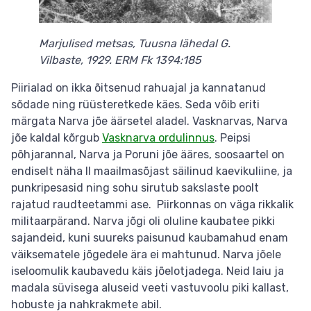
Marjulised metsas, Tuusna lähedal G.
Vilbaste, 1929. ERM Fk 1394:185
Piirialad on ikka õitsenud rahuajal ja kannatanud
sõdade ning rüüsteretkede käes. Seda võib eriti
märgata Narva jõe äärsetel aladel. Vasknarvas, Narva
jõe kaldal kõrgub
Vasknarva ordulinnus
. Peipsi
põhjarannal, Narva ja Poruni jõe ääres, soosaartel on
endiselt näha II maailmasõjast säilinud kaevikuliine, ja
punkripesasid ning sohu sirutub sakslaste poolt
rajatud raudteetammi ase. Piirkonnas on väga rikkalik
militaarpärand. Narva jõgi oli oluline kaubatee pikki
sajandeid, kuni suureks paisunud kaubamahud enam
väiksematele jõgedele ära ei mahtunud. Narva jõele
iseloomulik kaubavedu käis jõelotjadega. Neid laiu ja
madala süvisega aluseid veeti vastuvoolu piki kallast,
hobuste ja nahkrakmete abil.