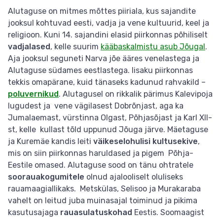
Alutaguse on mitmes mõttes piiriala, kus sajandite
jooksul kohtuvad eesti, vadja ja vene kultuurid, keel ja
religioon. Kuni 14. sajandini elasid piirkonnas põhiliselt
vadjalased
, kelle suurim
kääbaskalmistu asub Jõugal
.
Aja jooksul seguneti Narva jõe ääres venelastega ja
Alutaguse südames eestlastega. Iisaku piirkonnas
tekkis omapärane, kuid tänaseks kadunud rahvakild –
poluvernikud
. Alutagusel on rikkalik pärimus Kalevipoja
lugudest ja vene vägilasest Dobrõnjast, aga ka
Jumalaemast, vürstinna Olgast, Põhjasõjast ja Karl XII-
st, kelle kullast tõld uppunud Jõuga järve. Mäetaguse
ja Kuremäe kandis leiti
väikeselohulisi kultusekive
,
mis on siin piirkonnas haruldased ja pigem Põhja-
Eestile omased. Alutaguse sood on tänu ohtratele
soorauakogumitele
olnud ajalooliselt oluliseks
rauamaagiallikaks. Metskülas, Selisoo ja Murakaraba
vahelt on leitud juba muinasajal toiminud ja pikima
kasutusajaga
rauasulatuskohad
Eestis. Soomaagist