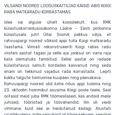
VILSANDI NOORED LOODUSKAITSJAD KÄISID ABIS KOIGI
RABA MATKARADU KORRASTAMAS
Idee sai alguse ühelt koosolekult, kus RMK
külastuskorraldusosakonna Lääne – Eesti piirkonna
külastusala juht Üllar Soonik pakkus välja, et
rahvuspargi noored võiksid appi tulla Koigi matkaradu
taastama. Viimati rekonstrueeriti Koigi rabas radu
viisteis aastat tagasi ja selle aja jooksul on vana raja
kate olematuks tambitud. Sellel aastal on radade
külastatavus samuti kordades kasvanud ning seda
enam on tekkinud vajadus rada korrastada. Lepiti
kokku talgute toimumise kuupäev ning päevakava.
Rahvuspargi noored olid kohe nõus appi tulema ning
23. oktoobri hommikul asusime Koigi poole teele. Seal
ootasid meid juba RMK töömesilased, kes andsid meile
juhised, tööriistad ja töövahendid. Ilm oli veidi
vihmane, kuid see ei heidutanud kedagi. Alustati
rajalõikudega, mille seisukord oli kõige kehvem, seejärel