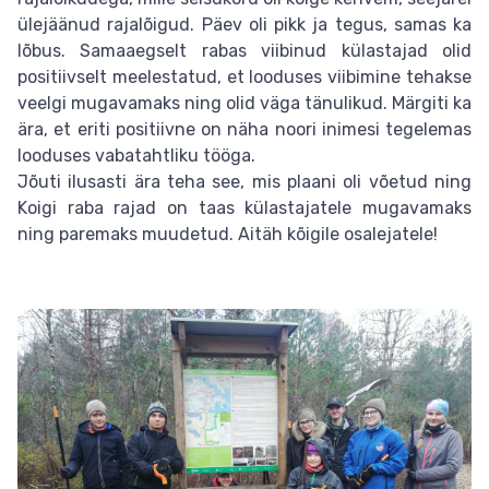
ülejäänud rajalõigud. Päev oli pikk ja tegus, samas ka
lõbus. Samaaegselt rabas viibinud külastajad olid
positiivselt meelestatud, et looduses viibimine tehakse
veelgi mugavamaks ning olid väga tänulikud. Märgiti ka
ära, et eriti positiivne on näha noori inimesi tegelemas
looduses vabatahtliku tööga.
Jõuti ilusasti ära teha see, mis plaani oli võetud ning
Koigi raba rajad on taas külastajatele mugavamaks
ning paremaks muudetud. Aitäh kõigile osalejatele!