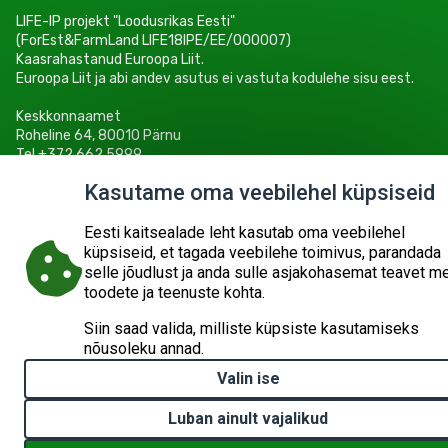
LIFE-IP projekt "Loodusrikas Eesti"
(ForEst&FarmLand LIFE18IPE/EE/000007)
Kaasrahastanud Euroopa Liit.
Euroopa Liit ja abi andev asutus ei vastuta kodulehe sisu eest.
Keskkonnaamet
Roheline 64, 80010 Pärnu
Tel +372 662 5999
E-post: info@keskkonnaamet.ee
Kasutame oma veebilehel küpsiseid
Eesti kaitsealade leht kasutab oma veebilehel
küpsiseid, et tagada veebilehe toimivus, parandada
selle jõudlust ja anda sulle asjakohasemat teavet m
© 2026
KESKKONNAAMET
SISUKAART
ESITA PÄRING
toodete ja teenuste kohta.
Siin saad valida, milliste küpsiste kasutamiseks
nõusoleku annad.
Valin ise
Luban ainult vajalikud