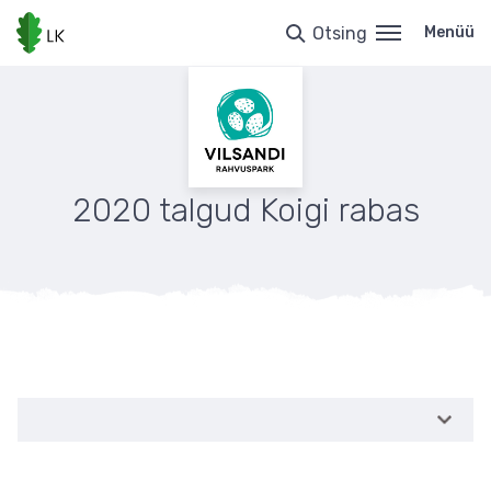
Liigu
edasi
Otsing
Menüü
põhisisu
juurde
2020 talgud Koigi rabas