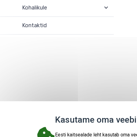
Kohalikule
Kontaktid
Kasutame oma veebil
Eesti kaitsealade leht kasutab oma vee