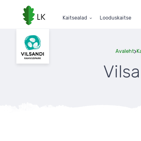
Liigu
edasi
põhisisu
Kaitsealad
Looduskaitse
juurde
Avaleht
K
Vils