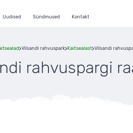
Uudised
Sündmused
Kontakt
aitsealad
Vilsandi rahvuspark
Kaitsealast
Vilsandi rahvusp
andi rahvuspargi r
Leivapuru