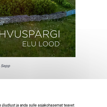
s Sepp
© 2026
KESKKONNAAMET
SISUKAART
ESITA PÄRING
e jõudlust ja anda sulle asjakohasemat teavet