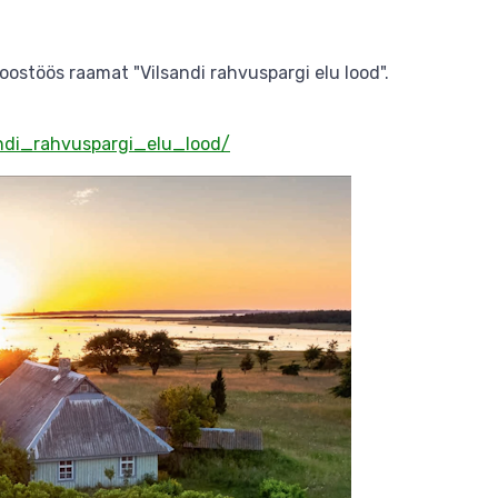
oostöös raamat "Vilsandi rahvuspargi elu lood".
andi_rahvuspargi_elu_lood/