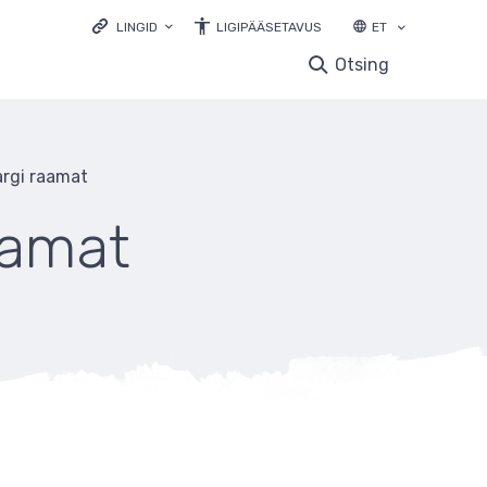
LINGID
LIGIPÄÄSETAVUS
ET
LOODUSVEEB.EE
Otsing
KESKKONNAPORTAAL
KESKKONNAHARIDUS.EE
LOODUSVAATLUSTE ANDMEBAAS
argi raamat
ELURIKKUS.EE
EELIS INFOLEHT
aamat
LOODUSRIKAS EESTI