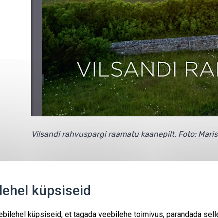
Vilsandi rahvuspargi raamatu kaanepilt. Foto: Mari
Kaitsealad
Sündmused
Kontakt
ehel küpsiseid
LIFE-IP projekt "Loodusrikas Eesti"
bilehel küpsiseid, et tagada veebilehe toimivus, parandada sell