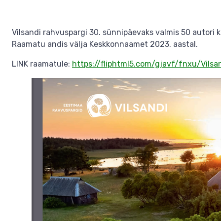
Vilsandi rahvuspargi 30. sünnipäevaks valmis 50 autori k
Raamatu andis välja Keskkonnaamet 2023. aastal.
LINK raamatule:
https://fliphtml5.com/gjavf/fnxu/Vils