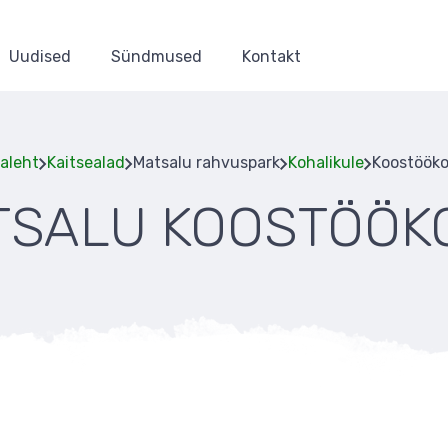
Uudised
Sündmused
Kontakt
aleht
Kaitsealad
Matsalu rahvuspark
Kohalikule
Koostöök
TSALU KOOSTÖÖK
Leivapuru