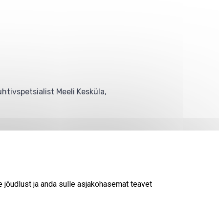
tivspetsialist Meeli Kesküla,
© 2026
KESKKONNAAMET
SISUKAART
ESITA PÄRING
e jõudlust ja anda sulle asjakohasemat teavet