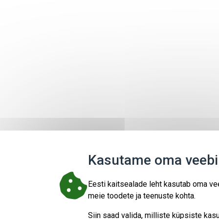
Kasutame oma veebil
Eesti kaitsealade leht kasutab oma vee
meie toodete ja teenuste kohta.
Siin saad valida, milliste küpsiste k