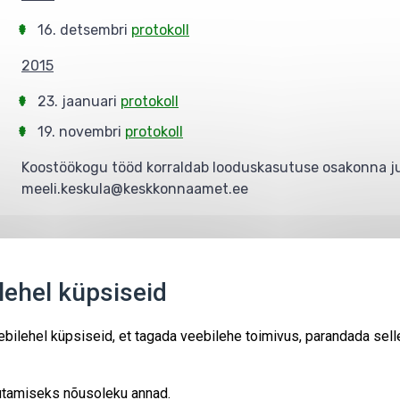
16. detsembri
protokoll
2015
23. jaanuari
protokoll
19. novembri
protokoll
Koostöökogu tööd korraldab looduskasutuse osakonna juh
meeli.keskula@keskkonnaamet.ee
Kaitsealad
Sündmused
Kontakt
ehel küpsiseid
LIFE-IP projekt "Loodusrikas Eesti"
bilehel küpsiseid, et tagada veebilehe toimivus, parandada sell
(ForEst&FarmLand LIFE18IPE/EE/000007)
Kaasrahastanud Euroopa Liit.
Euroopa Liit ja abi andev asutus ei vastuta kodulehe sisu eest.
asutamiseks nõusoleku annad.