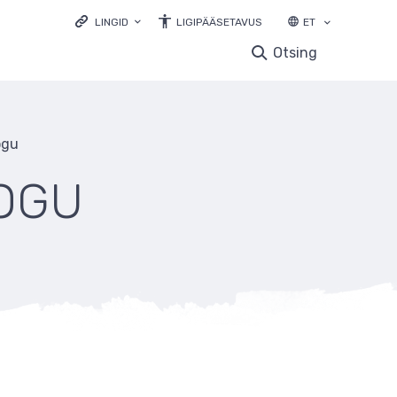
LINGID
LIGIPÄÄSETAVUS
ET
LOODUSVEEB.EE
Otsing
KESKKONNAPORTAAL
KESKKONNAHARIDUS.EE
LOODUSVAATLUSTE ANDMEBAAS
ogu
ELURIKKUS.EE
EELIS INFOLEHT
OGU
LOODUSRIKAS EESTI