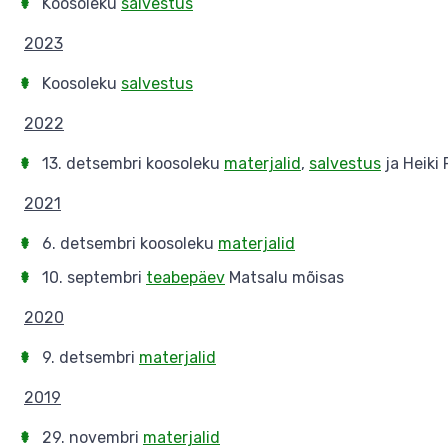
Koosoleku
salvestus
2023
Koosoleku
salvestus
2022
13. detsembri koosoleku
materjalid
,
salvestus
ja Heiki
2021
6. detsembri koosoleku
materjalid
10. septembri
teabepäev
Matsalu mõisas
2020
9. detsembri
materjalid
2019
29. novembri
materjalid