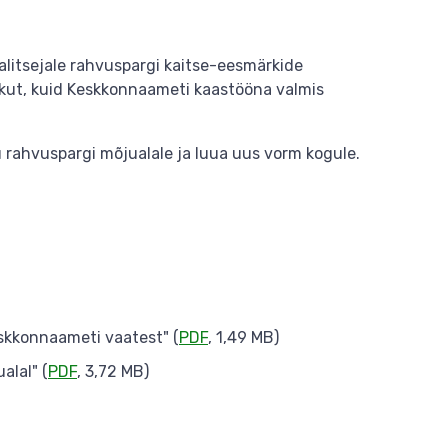
litsejale rahvuspargi kaitse-eesmärkide
ekut, kuid Keskkonnaameti kaastööna valmis
 rahvuspargi mõjualale ja luua uus vorm kogule.
skkonnaameti vaatest" (
PDF
, 1,49 MB)
alal" (
PDF
, 3,72 MB)