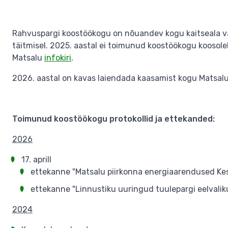
Rahvuspargi koostöökogu on nõuandev kogu kaitseala va
täitmisel. 2025. aastal ei toimunud koostöökogu koosol
Matsalu
infokiri
.
2026. aastal on kavas laiendada kaasamist kogu Matsalu
Toimunud koostöökogu protokollid ja ettekanded:
2026
17. aprill
ettekanne "Matsalu piirkonna energiaarendused Ke
ettekanne "Linnustiku uuringud tuulepargi eelvaliku
2024