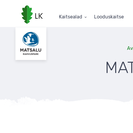
Liigu
edasi
põhisisu
Kaitsealad
Looduskaitse
juurde
Av
MA