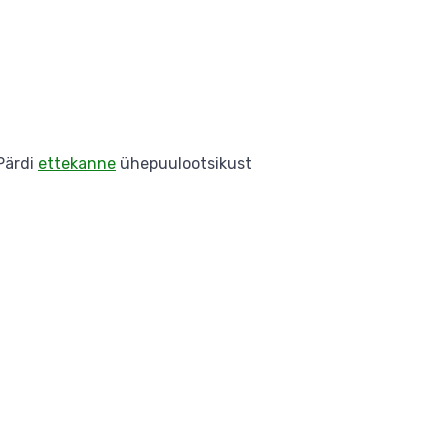
 Pärdi
ettekanne
ühepuulootsikust