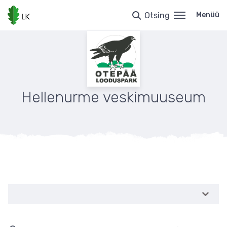
Liigu
edasi
Otsing
Menüü
põhisisu
juurde
Hellenurme veskimuuseum