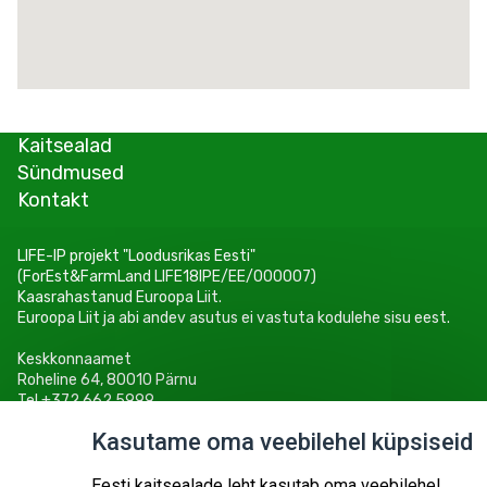
Kaitsealad
Sündmused
Kontakt
LIFE-IP projekt "Loodusrikas Eesti"
(ForEst&FarmLand LIFE18IPE/EE/000007)
Kaasrahastanud Euroopa Liit.
Euroopa Liit ja abi andev asutus ei vastuta kodulehe sisu eest.
Keskkonnaamet
Roheline 64, 80010 Pärnu
Tel +372 662 5999
E-post: info@keskkonnaamet.ee
Kasutame oma veebilehel küpsiseid
Eesti kaitsealade leht kasutab oma veebilehel