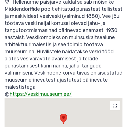
Hellenurme paisjärve kaldal seisab mõisnike
Middendorffide poolt ehitatud punastest tellistest
ja maakividest vesiveski (valminud 1880). Vee jõul
töötava veski neljal korrusel olevad jahu- ja
tangutootmismasinad pärinevad enamasti 1930.
aastaist. Veskikompleks on muinsuskaitsealune
arhitektuurimälestis ja see toimib töötava
muuseumina. Huvilistele näidatakse veski tööd
alates vesiväravate avamisest ja terade
puhastamisest kuni manna, jahu, tangude
valmimiseni. Veskihoone kõrvaltiivas on sisustatud
muuseum erinevatest ajastutest pärinevate
mälestistega.
https://veskimuuseum.ee/