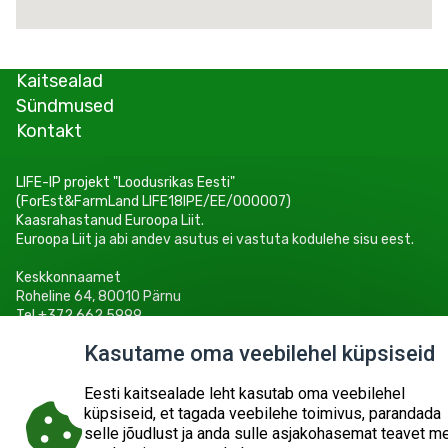
Kaitsealad
Sündmused
Kontakt
LIFE-IP projekt "Loodusrikas Eesti"
(ForEst&FarmLand LIFE18IPE/EE/000007)
Kaasrahastanud Euroopa Liit.
Euroopa Liit ja abi andev asutus ei vastuta kodulehe sisu eest.
Keskkonnaamet
Roheline 64, 80010 Pärnu
Tel +372 662 5999
E-post: info@keskkonnaamet.ee
Kasutame oma veebilehel küpsiseid
Eesti kaitsealade leht kasutab oma veebilehel
küpsiseid, et tagada veebilehe toimivus, parandada
selle jõudlust ja anda sulle asjakohasemat teavet m
© 2026
KESKKONNAAMET
SISUKAART
ESITA PÄRING