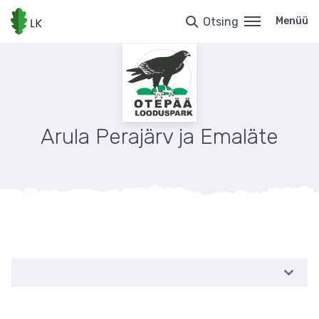
Liigu
edasi
Otsing
Menüü
põhisisu
juurde
Arula Perajärv ja Emaläte