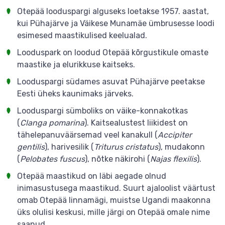
Otepää looduspargi alguseks loetakse 1957. aastat,
kui Pühajärve ja Väikese Munamäe ümbrusesse loodi
esimesed maastikulised keelualad.
Looduspark on loodud Otepää kõrgustikule omaste
maastike ja elurikkuse kaitseks.
Looduspargi südames asuvat Pühajärve peetakse
Eesti üheks kaunimaks järveks.
Looduspargi sümboliks on väike-konnakotkas
(
Clanga pomarina
). Kaitsealustest liikidest on
tähelepanuväärsemad veel kanakull (
Accipiter
gentilis
), harivesilik (
Triturus cristatus
), mudakonn
(
Pelobates fuscus
), nõtke näkirohi (
Najas flexilis
).
Otepää maastikud on läbi aegade olnud
inimasustusega maastikud. Suurt ajaloolist väärtust
omab Otepää linnamägi, muistse Ugandi maakonna
üks olulisi keskusi, mille järgi on Otepää omale nime
saanud.