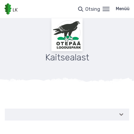
Liigu
edasi
Otsing
Menüü
põhisisu
juurde
Kaitsealast