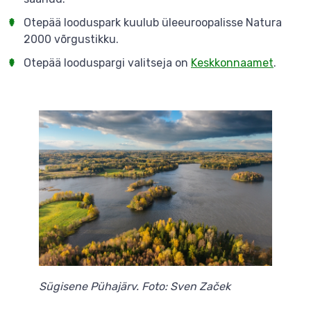
Otepää looduspark kuulub üleeuroopalisse Natura
2000 võrgustikku.
Otepää looduspargi valitseja on
Keskkonnaamet
.
Sügisene Pühajärv. Foto: Sven Začek