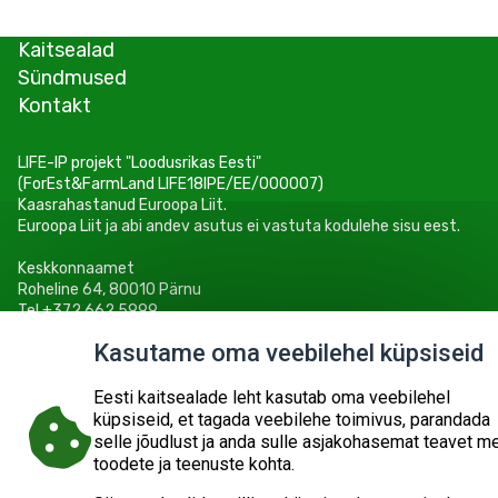
Kaitsealad
Sündmused
Kontakt
LIFE-IP projekt "Loodusrikas Eesti"
(ForEst&FarmLand LIFE18IPE/EE/000007)
Kaasrahastanud Euroopa Liit.
Euroopa Liit ja abi andev asutus ei vastuta kodulehe sisu eest.
Keskkonnaamet
Roheline 64, 80010 Pärnu
Tel +372 662 5999
E-post: info@keskkonnaamet.ee
Kasutame oma veebilehel küpsiseid
Eesti kaitsealade leht kasutab oma veebilehel
küpsiseid, et tagada veebilehe toimivus, parandada
selle jõudlust ja anda sulle asjakohasemat teavet m
© 2026
KESKKONNAAMET
SISUKAART
ESITA PÄRING
toodete ja teenuste kohta.