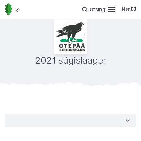
Liigu
edasi
Otsing
Menüü
põhisisu
juurde
2021 sügislaager