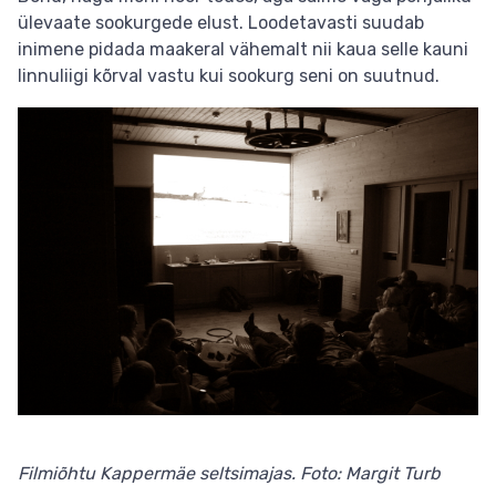
ülevaate sookurgede elust. Loodetavasti suudab
inimene pidada maakeral vähemalt nii kaua selle kauni
linnuliigi kõrval vastu kui sookurg seni on suutnud.
Filmiõhtu Kappermäe seltsimajas. Foto: Margit Turb