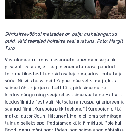
Sihtkaitsevööndi metsades on palju mahalangenud
puid. Vaid teerajad hoitakse seal avatuna. Foto: Margit
Turb
Viis kilomeetrit koos ülesannete lahendamisega oli
piisavalt väsitav, et isegi olenemata kaasa pandud
toidupakikestest tundsid osalejad vajadust puhata ja
süüa. Nii viis buss meid Kappermäe seltsimajja, kus
saime kõhud järjekordselt täis, pidasime maha
loodusmängu ning seejärel asusime vaatama Matsalu
loodusfilmide festivalil Matsalu rahvuspargi eripreemia
saanud filmi „Kurepoja pikk teekond“ (Kurepojan pitkä
matka, autor Jouni Hiltunen). Meile oli oma tehnikaga
tulnud selleks appi Pedajamäe küla filmiklubi. Pole küll
Bond, nagu mõni noor tõdes, aga saime väga põhjaliku