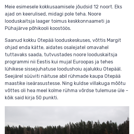
Meie esimesele kokkusaamisele jõudsid 12 noort. Eks
ajad on keerulised, midagi pole teha. Noore
looduskaitsja laager toimus keskkonnaameti ja
Pühajärve põhikooli koostöös.
Saanud kokku Otepää looduskeskuses, võttis Margit
ohjad enda kätte, aidates osalejatel omavahel
tuttavaks saada, tutvustades noore looduskaitsja
programmi nii Eestis kui mujal Euroopas ja tehes
lühikese sissejuhatuse loodushoiu ajalukku Otepääl.
Seejärel süüviti näituse abil rühmade kaupa Otepää
maastike iseärasustesse. Ning kuldse villakuga mõõtu
võttes oli hea meel kolme rühma võrdse tulemuse üle –
kõik said kirja 50 punkti.