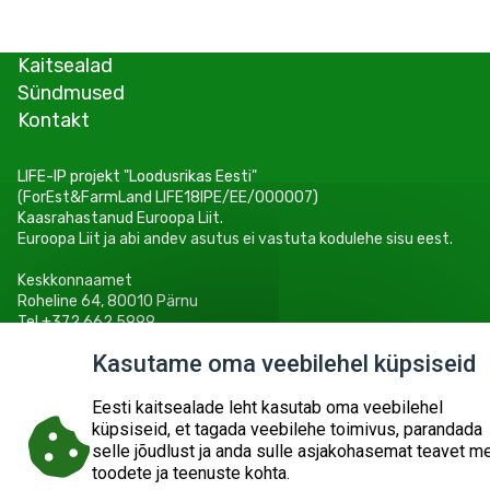
Kaitsealad
Sündmused
Kontakt
LIFE-IP projekt "Loodusrikas Eesti"
(ForEst&FarmLand LIFE18IPE/EE/000007)
Kaasrahastanud Euroopa Liit.
Euroopa Liit ja abi andev asutus ei vastuta kodulehe sisu eest.
Keskkonnaamet
Roheline 64, 80010 Pärnu
Tel +372 662 5999
E-post: info@keskkonnaamet.ee
Kasutame oma veebilehel küpsiseid
Eesti kaitsealade leht kasutab oma veebilehel
küpsiseid, et tagada veebilehe toimivus, parandada
selle jõudlust ja anda sulle asjakohasemat teavet m
© 2026
KESKKONNAAMET
SISUKAART
ESITA PÄRING
toodete ja teenuste kohta.