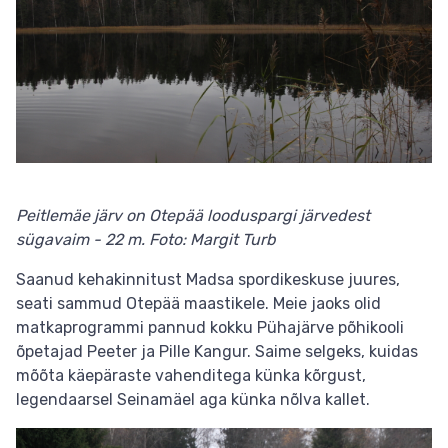
Peitlemäe järv on Otepää looduspargi järvedest
sügavaim - 22 m. Foto: Margit Turb
Saanud kehakinnitust Madsa spordikeskuse juures,
seati sammud Otepää maastikele. Meie jaoks olid
matkaprogrammi pannud kokku Pühajärve põhikooli
õpetajad Peeter ja Pille Kangur. Saime selgeks, kuidas
mõõta käepäraste vahenditega künka kõrgust,
legendaarsel Seinamäel aga künka nõlva kallet.