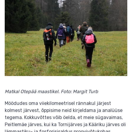
Matkal Otepää maastikel. Foto: Margit Turb
Möödudes oma viiekilomeetrisel rännakul järjest
kolmest järvest, õppisime neid kirjeldama ja analüüse
tegema. Kokkuvõttes võib öelda, et meie sügavaimas,
Peitlemäe järves, kui ka Tornijärves ja Kääriku järves oli
lämmastiku- ja fosforisisaldus proovivõtukohas