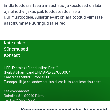
Endla looduskaitseala maastikud ja kooslused on läbi
aja olnud viljakas paik loodusteaduslikele
uurimustöödele. Alljärgnevalt on ära toodud viimaste
aastakümnete uuringud ja seired.
Kaitsealad
Sündmused
Kontakt
LIFE-IP projekt "Loodusrikas Eesti"
(ForEst&FarmLand LIFE18IPE/EE/000007)
Kaasrahastanud Euroopa Liit.
Euroopa Liit ja abi andev asutus ei vastuta kodulehe sisu eest.
Keskkonnaamet
Roheline 64, 80010 Pärnu
Tel +372 662 5999
E-post: info@keskkonnaamet.ee
Kasutame oma veebilehel küpsiseid