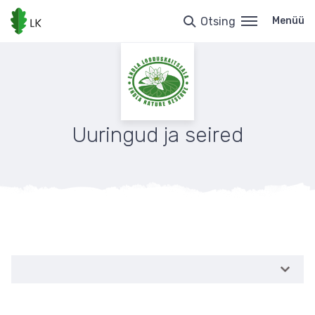
Liigu
edasi
Otsing
Menüü
põhisisu
juurde
Uuringud ja seired