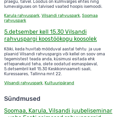
praegu, talvel. Loodus on külmvalges ehtes ning
lumevalguses on talvised vaated hoopis isemoodi.
Karula rahvuspark
,
Vilsandi rahvuspark
,
Soomaa
rahvuspark
5.detsember kell 15.30 Vilsandi
rahvuspargi koostöökogu koosolek
Kõiki, keda huvitab mööduval aastal tehtu ja uue
plaanid Vilsandi rahvuspargis või kellel on soov oma
tegemistest teada anda, küsimusi esitada ehk
ettepanekuid teha, olete oodatud esmaspäeval,
5.detsembril kell 15.30 Keskkonnaameti saali,
Kuressaares, Tallinna mnt 22.
Vilsandi rahvuspark
,
Kultuuripärand
Sündmused
Soomaa, Karula, Vilsandi juubeliseminar