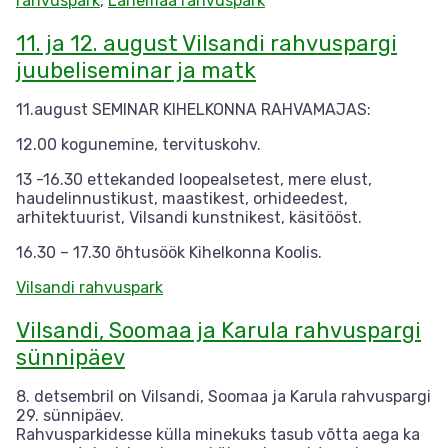
rahvuspark
,
Lahemaa rahvuspark
11. ja 12. august Vilsandi rahvuspargi
juubeliseminar ja matk
11.august SEMINAR KIHELKONNA RAHVAMAJAS:
12.00 kogunemine, tervituskohv.
13 -16.30 ettekanded loopealsetest, mere elust,
haudelinnustikust, maastikest, orhideedest,
arhitektuurist, Vilsandi kunstnikest, käsitööst.
16.30 – 17.30 õhtusöök Kihelkonna Koolis.
Vilsandi rahvuspark
Vilsandi, Soomaa ja Karula rahvuspargi
sünnipäev
8. detsembril on Vilsandi, Soomaa ja Karula rahvuspargi
29. sünnipäev.
Rahvusparkidesse külla minekuks tasub võtta aega ka