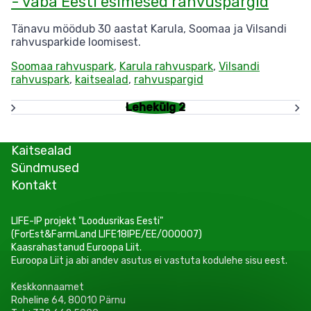
- vaba Eesti esimesed rahvuspargid
Tänavu möödub 30 aastat Karula, Soomaa ja Vilsandi
rahvusparkide loomisest.
Soomaa rahvuspark
,
Karula rahvuspark
,
Vilsandi
rahvuspark
,
kaitsealad
,
rahvuspargid
Lehekülg 2
Pagination
Kaitsealad
Sündmused
Kontakt
LIFE-IP projekt "Loodusrikas Eesti"
(ForEst&FarmLand LIFE18IPE/EE/000007)
Kaasrahastanud Euroopa Liit.
Euroopa Liit ja abi andev asutus ei vastuta kodulehe sisu eest.
Keskkonnaamet
Roheline 64, 80010 Pärnu