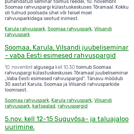
pühendatud seminar toimus reedel, 10. novembril
Soomaa rahvuspargi külastuskeskuses Tõramaal. Kokku
oli tulnud poolsada ühel või teisel moel
rahvusparkidega seotud inimest.
Karula rahvuspark
,
Soomaa rahvuspark
,
Vilsandi
rahvuspark
Soomaa, Karula, Vilsandi juubeliseminar
- vaba Eesti esimesed rahvuspargid
10. novembril
algusega
kell 10.30
toimub Soomaa
rahvuspargi külastuskeskuses Tõramaal juubeliseminar
„Vaba Eesti esimesed rahvuspargid“. Tänavu möödub
30 aastat Karula, Soomaa ja Vilsandi rahvusparkide
loomisest.
Soomaa rahvuspark
,
Karula rahvuspark
,
Vilsandi
rahvuspark
,
kaitsealad
,
rahvuspargid
5.nov. kell 12-15 Suguvõsa- ja taluajaloo
uurimine.