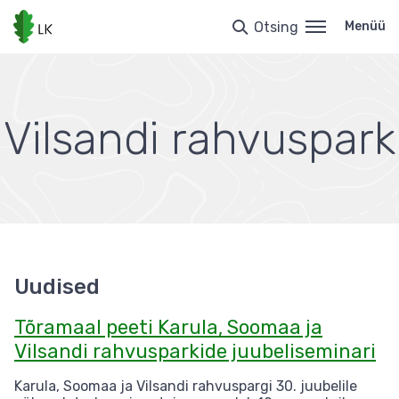
Liigu
edasi
Otsing
Menüü
põhisisu
juurde
Vilsandi rahvuspark
Uudised
Tõramaal peeti Karula, Soomaa ja
Vilsandi rahvusparkide juubeliseminari
Karula, Soomaa ja Vilsandi rahvuspargi 30. juubelile