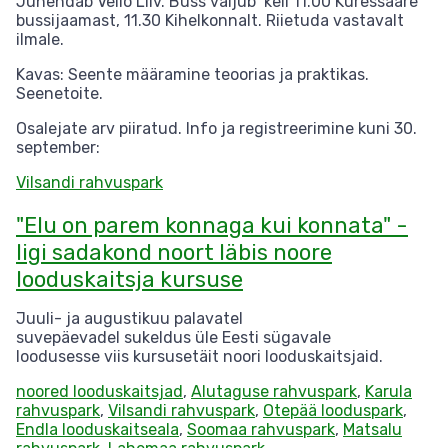
Juhendab Vello Liiv. Buss väljub kell 11.00 Kuressaare
bussijaamast, 11.30 Kihelkonnalt. Riietuda vastavalt
ilmale.
Kavas: Seente määramine teoorias ja praktikas.
Seenetoite.
Osalejate arv piiratud. Info ja registreerimine kuni 30.
september:
Vilsandi rahvuspark
"Elu on parem konnaga kui konnata" -
ligi sadakond noort läbis noore
looduskaitsja kursuse
Juuli- ja augustikuu palavatel
suvepäevadel sukeldus üle Eesti sügavale
loodusesse viis kursusetäit noori looduskaitsjaid.
noored looduskaitsjad
,
Alutaguse rahvuspark
,
Karula
rahvuspark
,
Vilsandi rahvuspark
,
Otepää looduspark
,
Endla looduskaitseala
,
Soomaa rahvuspark
,
Matsalu