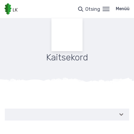
Liigu
edasi
Otsing
Menüü
põhisisu
juurde
Kaitsekord