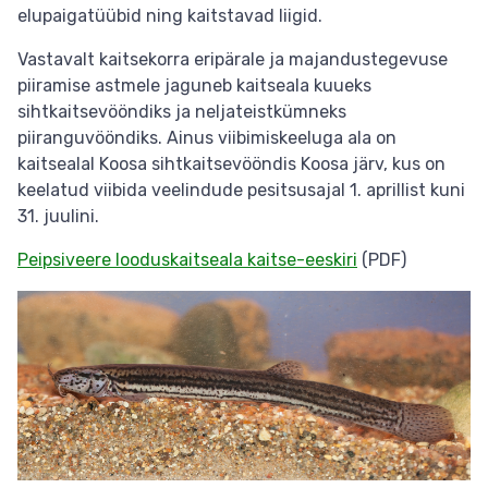
elupaigatüübid ning kaitstavad liigid.
Vastavalt kaitsekorra eripärale ja majandustegevuse
piiramise astmele jaguneb kaitseala kuueks
sihtkaitsevööndiks ja neljateistkümneks
piiranguvööndiks. Ainus viibimiskeeluga ala on
kaitsealal Koosa sihtkaitsevööndis Koosa järv, kus on
keelatud viibida veelindude pesitsusajal 1. aprillist kuni
31. juulini.
Peipsiveere looduskaitseala kaitse-eeskiri
(PDF)