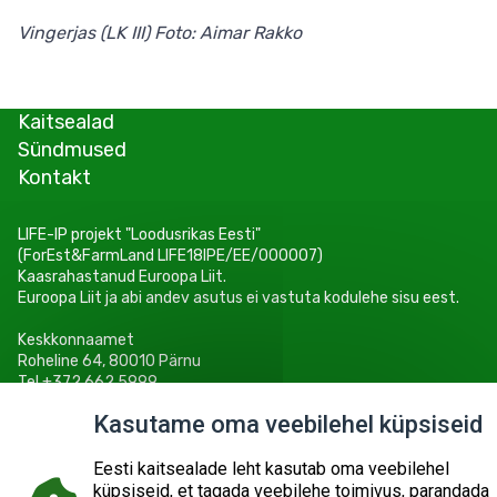
Vingerjas (LK III) Foto: Aimar Rakko
Kaitsealad
Sündmused
Kontakt
LIFE-IP projekt "Loodusrikas Eesti"
(ForEst&FarmLand LIFE18IPE/EE/000007)
Kaasrahastanud Euroopa Liit.
Euroopa Liit ja abi andev asutus ei vastuta kodulehe sisu eest.
Keskkonnaamet
Roheline 64, 80010 Pärnu
Tel +372 662 5999
E-post: info@keskkonnaamet.ee
Kasutame oma veebilehel küpsiseid
Eesti kaitsealade leht kasutab oma veebilehel
küpsiseid, et tagada veebilehe toimivus, parandada