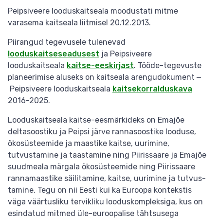
Peipsiveere looduskaitseala moodustati mitme
varasema kaitseala liitmisel 20.12.2013.
Piirangud tegevusele tulenevad
looduskaitseseadusest
ja Peipsiveere
looduskaitseala
kaitse-eeskirjast
. Tööde-tegevuste
planeerimise aluseks on kaitseala arengudokument ‒
Peipsiveere looduskaitseala
kaitsekorralduskava
2016-2025.
Looduskaitseala kaitse-eesmärkideks on Emajõe
deltasoostiku ja Peipsi järve rannasoostike looduse,
ökosüsteemide ja maastike kaitse, uurimine,
tutvustamine ja taastamine ning Piirissaare ja Emajõe
suudmeala märgala ökosüsteemide ning Piirissaare
rannamaastike säilitamine, kaitse, uurimine ja tutvus­
tamine. Tegu on nii Eesti kui ka Euroopa kontekstis
väga väär­tusliku tervikliku looduskompleksiga, kus on
esindatud mitmed üle-euroopalise tähtsusega