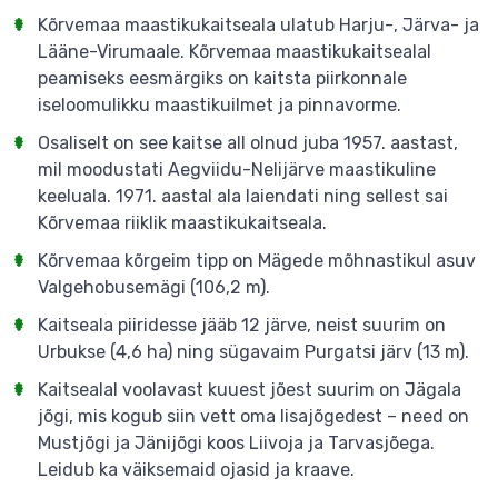
Kõrvemaa maastikukaitseala ulatub Harju-, Järva- ja
Lääne-Virumaale. Kõrvemaa maastikukaitsealal
peamiseks eesmärgiks on kaitsta piirkonnale
iseloomulikku maastikuilmet ja pinnavorme.
Osaliselt on see kaitse all olnud juba 1957. aastast,
mil moodustati Aegviidu-Nelijärve maastikuline
keeluala. 1971. aastal ala laiendati ning sellest sai
Kõrvemaa riiklik maastikukaitseala.
Kõrvemaa kõrgeim tipp on Mägede mõhnastikul asuv
Valgehobusemägi (106,2 m).
Kaitseala piiridesse jääb 12 järve, neist suurim on
Urbukse (4,6 ha) ning sügavaim Purgatsi järv (13 m).
Kaitsealal voolavast kuuest jõest suurim on Jägala
jõgi, mis kogub siin vett oma lisajõgedest – need on
Mustjõgi ja Jänijõgi koos Liivoja ja Tarvasjõega.
Leidub ka väiksemaid ojasid ja kraave.