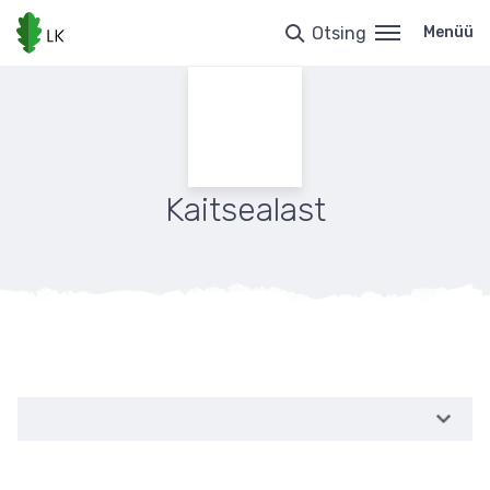
Liigu
edasi
Otsing
Menüü
põhisisu
juurde
Kaitsealast