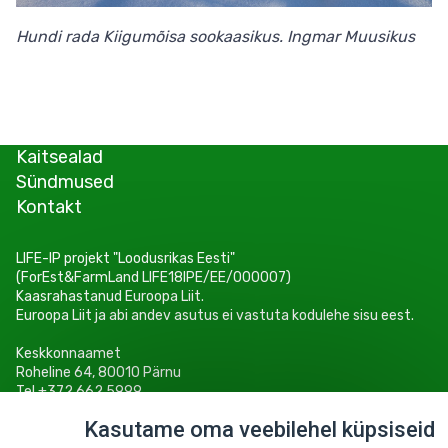
Hundi rada Kiigumõisa sookaasikus. Ingmar Muusikus
Kaitsealad
Sündmused
Kontakt
LIFE-IP projekt "Loodusrikas Eesti"
(ForEst&FarmLand LIFE18IPE/EE/000007)
Kaasrahastanud Euroopa Liit.
Euroopa Liit ja abi andev asutus ei vastuta kodulehe sisu eest.
Keskkonnaamet
Roheline 64, 80010 Pärnu
Tel +372 662 5999
E-post: info@keskkonnaamet.ee
Kasutame oma veebilehel küpsiseid