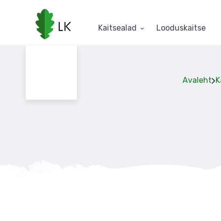
Liigu
edasi
põhisisu
Kaitsealad
Looduskaitse
juurde
Avaleht
K