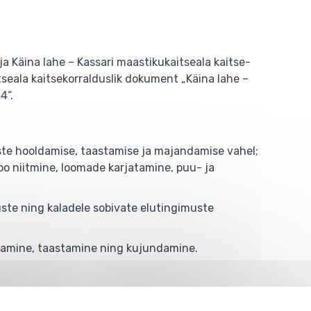
ja Käina lahe – Kassari maastikukaitseala kaitse-
tseala kaitsekorralduslik dokument „Käina lahe –
4“.
uste hooldamise, taastamise ja majandamise vahel;
roo niitmine, loomade karjatamine, puu- ja
ste ning kaladele sobivate elutingimuste
itamine, taastamine ning kujundamine.