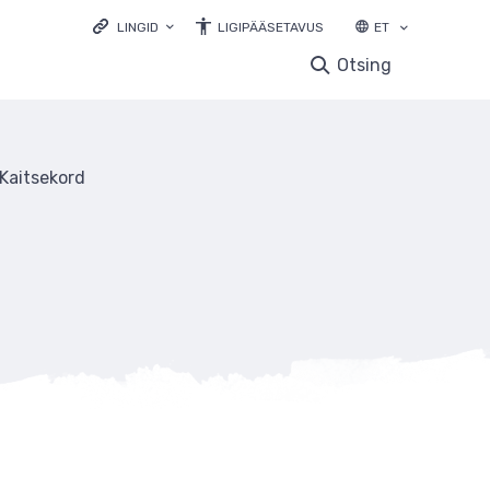
LINGID
LIGIPÄÄSETAVUS
ET
LOODUSVEEB.EE
Otsing
KESKKONNAPORTAAL
KESKKONNAHARIDUS.EE
LOODUSVAATLUSTE ANDMEBAAS
Kaitsekord
ELURIKKUS.EE
EELIS INFOLEHT
LOODUSRIKAS EESTI