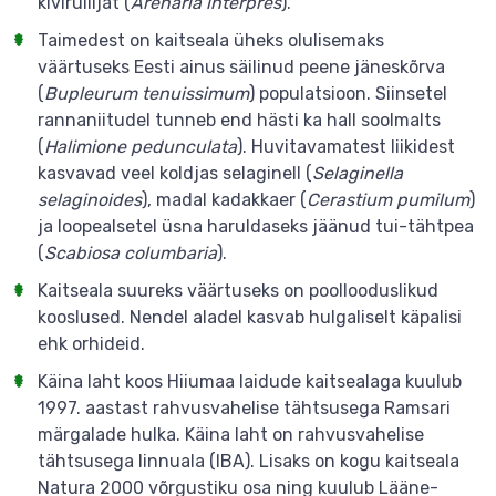
kivirullijat (
Arenaria interpres
).
Taimedest on kaitseala üheks olulisemaks
väärtuseks Eesti ainus säilinud peene jäneskõrva
(
Bupleurum tenuissimum
) populatsioon. Siinsetel
rannaniitudel tunneb end hästi ka hall soolmalts
(
Halimione pedunculata
). Huvitavamatest liikidest
kasvavad veel koldjas selaginell (
Selaginella
selaginoides
), madal kadakkaer (
Cerastium pumilum
)
ja loopealsetel üsna haruldaseks jäänud tui-tähtpea
(
Scabiosa columbaria
).
Kaitseala suureks väärtuseks on poollooduslikud
kooslused. Nendel aladel kasvab hulgaliselt käpalisi
ehk orhideid.
Käina laht koos Hiiumaa laidude kaitsealaga kuulub
1997. aastast rahvusvahelise tähtsusega Ramsari
märgalade hulka. Käina laht on rahvusvahelise
tähtsusega linnuala (IBA). Lisaks on kogu kaitseala
Natura 2000 võrgustiku osa ning kuulub Lääne-