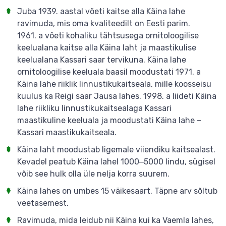
Juba 1939. aastal võeti kaitse alla Käina lahe
ravimuda, mis oma kvaliteedilt on Eesti parim.
1961. a võeti kohaliku tähtsusega ornitoloogilise
keelualana kaitse alla Käina laht ja maastikulise
keelualana Kassari saar tervikuna. Käina lahe
ornitoloogilise keeluala baasil moodustati 1971. a
Käina lahe riiklik linnustikukaitseala, mille koosseisu
kuulus ka Reigi saar Jausa lahes. 1998. a liideti Käina
lahe riikliku linnustikukaitsealaga Kassari
maastikuline keeluala ja moodustati Käina lahe –
Kassari maastikukaitseala.
Käina laht moodustab ligemale viiendiku kaitsealast.
Kevadel peatub Käina lahel 1000‒5000 lindu, sügisel
võib see hulk olla üle nelja korra suurem.
Käina lahes on umbes 15 väikesaart. Täpne arv sõltub
veetasemest.
Ravimuda, mida leidub nii Käina kui ka Vaemla lahes,