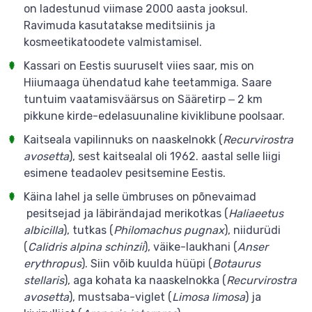
on ladestunud viimase 2000 aasta jooksul.
Ravimuda kasutatakse meditsiinis ja
kosmeetikatoodete valmistamisel.
Kassari on Eestis suuruselt viies saar, mis on
Hiiumaaga ühendatud kahe teetammiga. Saare
tuntuim vaatamisväärsus on Sääretirp ‒ 2 km
pikkune kirde-edelasuunaline kiviklibune poolsaar.
Kaitseala vapilinnuks on naaskelnokk (
Recurvirostra
avosetta
), sest kaitsealal oli 1962. aastal selle liigi
esimene teadaolev pesitsemine Eestis.
Käina lahel ja selle ümbruses on põnevaimad
pesitsejad ja läbirändajad merikotkas (
Haliaeetus
albicilla
), tutkas (
Philomachus pugnax
), niidurüdi
(
Calidris alpina schinzii
), väike-laukhani (
Anser
erythropus
). Siin võib kuulda hüüpi (
Botaurus
stellaris
), aga kohata ka naaskelnokka (
Recurvirostra
avosetta
), mustsaba-viglet (
Limosa limosa
) ja