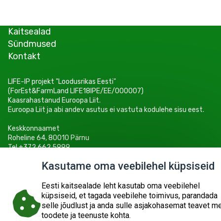
Kaitsealad
Sündmused
Kontakt
LIFE-IP projekt "Loodusrikas Eesti"
(ForEst&FarmLand LIFE18IPE/EE/000007)
Kaasrahastanud Euroopa Liit.
Euroopa Liit ja abi andev asutus ei vastuta kodulehe sisu eest.
Keskkonnaamet
Roheline 64, 80010 Pärnu
Tel +372 662 5999
E-post: info@keskkonnaamet.ee
Kasutame oma veebilehel küpsiseid
Eesti kaitsealade leht kasutab oma veebilehel
küpsiseid, et tagada veebilehe toimivus, parandada
selle jõudlust ja anda sulle asjakohasemat teavet m
© 2026
KESKKONNAAMET
SISUKAART
ESITA PÄRING
toodete ja teenuste kohta.