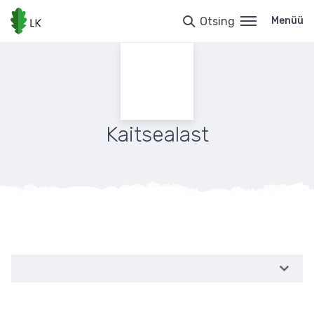
Liigu
edasi
Otsing
Menüü
põhisisu
juurde
Kaitsealast