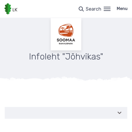
Skip
to
Search
Menu
main
content
Infoleht "Jõhvikas"