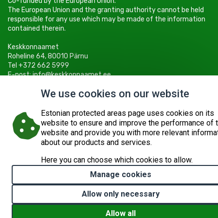
Co-funded by the European Union.
The European Union and the granting authority cannot be held
responsible for any use which may be made of the information
contained therein.
Keskkonnaamet
Roheline 64, 80010 Pärnu
Tel +372 662 5999
E-post: info@keskkonnaamet.ee
We use cookies on our website
Estonian protected areas page uses cookies on its
website to ensure and improve the performance of 
© 2026
KESKKONNAAMET
SITE MAP
REQUEST QUERY
website and provide you with more relevant informa
about our products and services.
Here you can choose which cookies to allow.
Manage cookies
Allow only necessary
Allow all