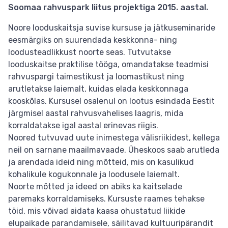
Soomaa rahvuspark liitus projektiga 2015. aastal.
Noore looduskaitsja suvise kursuse ja jätkuseminaride
eesmärgiks on suurendada keskkonna- ning
loodusteadlikkust noorte seas. Tutvutakse
looduskaitse praktilise tööga, omandatakse teadmisi
rahvuspargi taimestikust ja loomastikust ning
arutletakse laiemalt, kuidas elada keskkonnaga
kooskõlas. Kursusel osalenul on lootus esindada Eestit
järgmisel aastal rahvusvahelises laagris, mida
korraldatakse igal aastal erinevas riigis.
Noored tutvuvad uute inimestega välisriikidest, kellega
neil on sarnane maailmavaade. Üheskoos saab arutleda
ja arendada ideid ning mõtteid, mis on kasulikud
kohalikule kogukonnale ja loodusele laiemalt.
Noorte mõtted ja ideed on abiks ka kaitselade
paremaks korraldamiseks. Kursuste raames tehakse
töid, mis võivad aidata kaasa ohustatud liikide
elupaikade parandamisele, säilitavad kultuuripärandit