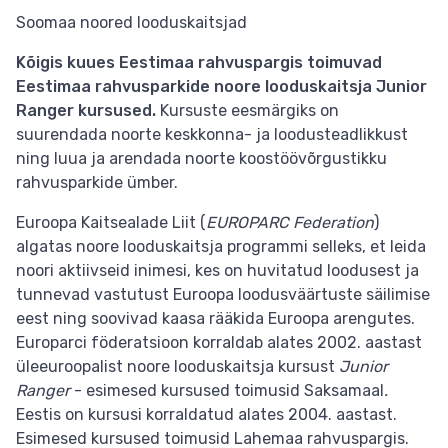
Soomaa noored looduskaitsjad
Kõigis kuues Eestimaa rahvuspargis toimuvad
Eestimaa rahvusparkide noore looduskaitsja Junior
Ranger
kursused.
Kursuste eesmärgiks on
suurendada noorte keskkonna- ja loodusteadlikkust
ning luua ja arendada noorte koostöövõrgustikku
rahvusparkide ümber.
Euroopa Kaitsealade Liit (
EUROPARC Federation
)
algatas noore looduskaitsja programmi selleks, et leida
noori aktiivseid inimesi, kes on huvitatud loodusest ja
tunnevad vastutust Euroopa loodusväärtuste säilimise
eest ning soovivad kaasa rääkida Euroopa arengutes.
Europarci föderatsioon korraldab alates 2002. aastast
üleeuroopalist noore looduskaitsja kursust
Junior
Ranger
- esimesed kursused toimusid Saksamaal
.
Eestis on kursusi korraldatud alates 2004. aastast.
Esimesed kursused toimusid Lahemaa rahvuspargis.