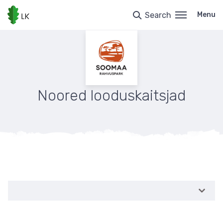
Skip
to
Search
Menu
main
content
Noored looduskaitsjad