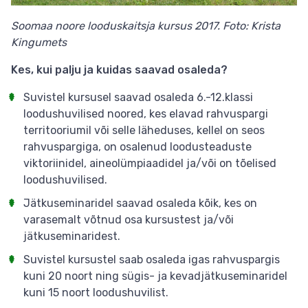
Soomaa noore looduskaitsja kursus 2017. Foto: Krista
Kingumets
Kes, kui palju ja kuidas saavad osaleda?
Suvistel kursusel saavad osaleda 6.-12.klassi
loodushuvilised noored, kes elavad rahvuspargi
territooriumil või selle läheduses, kellel on seos
rahvuspargiga, on osalenud loodusteaduste
viktoriinidel, aineolümpiaadidel ja/või on tõelised
loodushuvilised.
Jätkuseminaridel saavad osaleda kõik, kes on
varasemalt võtnud osa kursustest ja/või
jätkuseminaridest.
Suvistel kursustel saab osaleda igas rahvuspargis
kuni 20 noort ning sügis- ja kevadjätkuseminaridel
kuni 15 noort loodushuvilist.