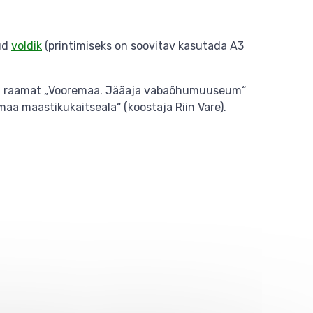
ud
voldik
(printimiseks on soovitav kasutada A3
atud raamat „Vooremaa. Jääaja vabaõhumuuseum“
maa maastikukaitseala“ (koostaja Riin Vare).