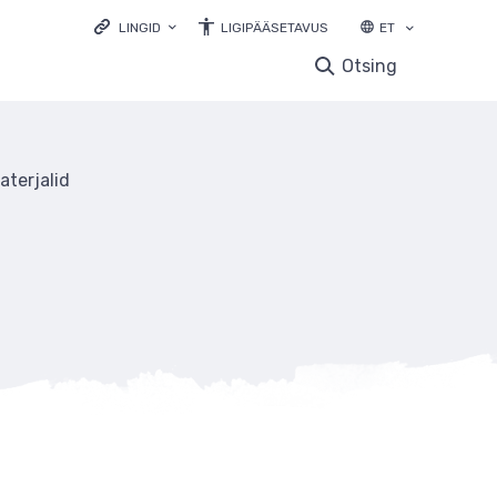
LINGID
LIGIPÄÄSETAVUS
ET
LOODUSVEEB.EE
Otsing
KESKKONNAPORTAAL
KESKKONNAHARIDUS.EE
LOODUSVAATLUSTE ANDMEBAAS
aterjalid
ELURIKKUS.EE
EELIS INFOLEHT
LOODUSRIKAS EESTI