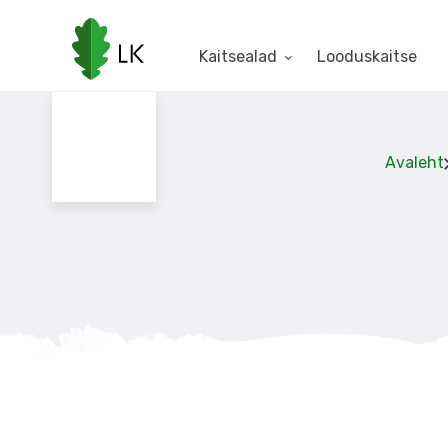
Liigu
edasi
põhisisu
Kaitsealad
Looduskaitse
juurde
Avaleht