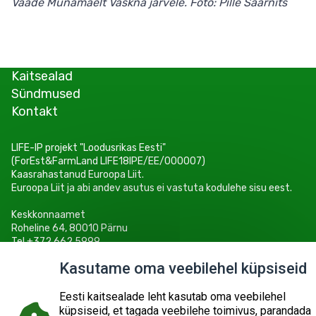
Vaade Munamäelt Vaskna järvele. Foto: Pille Saarnits
Kaitsealad
Sündmused
Kontakt
LIFE-IP projekt "Loodusrikas Eesti"
(ForEst&FarmLand LIFE18IPE/EE/000007)
Kaasrahastanud Euroopa Liit.
Euroopa Liit ja abi andev asutus ei vastuta kodulehe sisu eest.
Keskkonnaamet
Roheline 64, 80010 Pärnu
Tel +372 662 5999
E-post: info@keskkonnaamet.ee
Kasutame oma veebilehel küpsiseid
Eesti kaitsealade leht kasutab oma veebilehel
küpsiseid, et tagada veebilehe toimivus, parandada