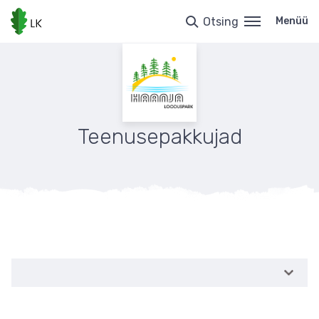
Liigu
edasi
Otsing
Menüü
põhisisu
juurde
Teenusepakkujad