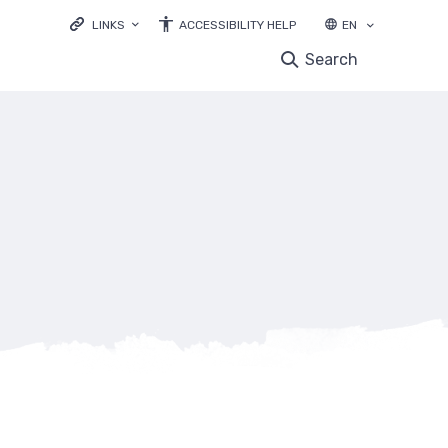
LINKS
ACCESSIBILITY HELP
EN
LOODUSVEEB.EE
Search
ENVIRONMENTAL EDUCATION
NATURE OBSERVATIONS DATABASE
EBIODIVERSITY
LIFE IP FOREST&FARMLAND
mb