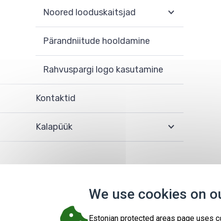
Noored looduskaitsjad
Pärandniitude hooldamine
Rahvuspargi logo kasutamine
Kontaktid
Kalapüük
We use cookies on o
Estonian protected areas page uses c