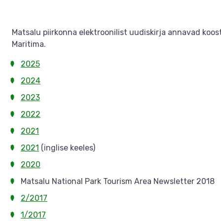
Matsalu piirkonna elektroonilist uudiskirja annavad koo
Maritima.
2025
2024
2023
2022
2021
2021
(inglise keeles)
2020
Matsalu National Park Tourism Area Newsletter 2018
2/2017
1/2017