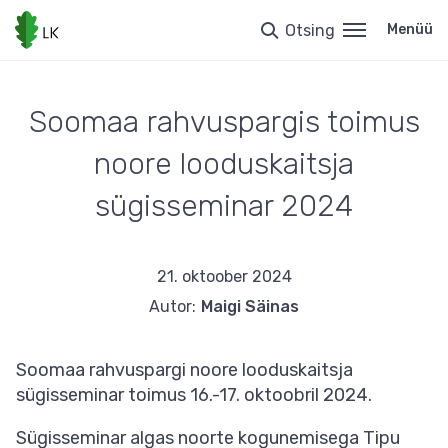
Liigu
edasi
Otsing
Menüü
põhisisu
juurde
Soomaa rahvuspargis toimus
noore looduskaitsja
sügisseminar 2024
21. oktoober 2024
Autor:
Maigi Säinas
Soomaa rahvuspargi noore looduskaitsja
sügisseminar toimus 16.-17. oktoobril 2024.
Sügisseminar algas noorte kogunemisega Tipu