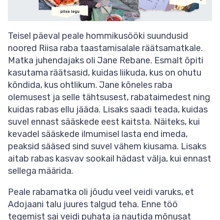
Teisel päeval peale hommikusööki suundusid
noored Riisa raba taastamisalale räätsamatkale.
Matka juhendajaks oli Jane Rebane. Esmalt õpiti
kasutama räätsasid, kuidas liikuda, kus on ohutu
kõndida, kus ohtlikum. Jane kõneles raba
olemusest ja selle tähtsusest, rabataimedest ning
kuidas rabas ellu jääda. Lisaks saadi teada, kuidas
suvel ennast sääskede eest kaitsta. Näiteks, kui
kevadel sääskede ilmumisel lasta end imeda,
peaksid sääsed sind suvel vähem kiusama. Lisaks
aitab rabas kasvav sookail hädast välja, kui ennast
sellega määrida.
Peale rabamatka oli jõudu veel veidi varuks, et
Adojaani talu juures talgud teha. Enne töö
tegemist sai veidi puhata ja nautida mõnusat