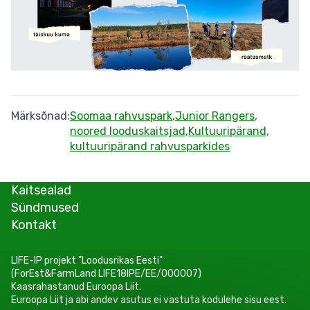
Märksõnad
Soomaa rahvuspark
Junior Rangers
noored looduskaitsjad
Kultuuripärand
kultuuripärand rahvusparkides
Kaitsealad
Sündmused
Kontakt
LIFE-IP projekt "Loodusrikas Eesti"
(ForEst&FarmLand LIFE18IPE/EE/000007)
Kaasrahastanud Euroopa Liit.
Euroopa Liit ja abi andev asutus ei vastuta kodulehe sisu eest.