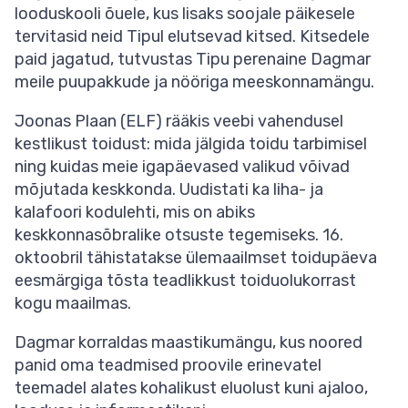
looduskooli õuele, kus lisaks soojale päikesele
tervitasid neid Tipul elutsevad kitsed. Kitsedele
paid jagatud, tutvustas Tipu perenaine Dagmar
meile puupakkude ja nööriga meeskonnamängu.
Joonas Plaan (ELF) rääkis veebi vahendusel
kestlikust toidust: mida jälgida toidu tarbimisel
ning kuidas meie igapäevased valikud võivad
mõjutada keskkonda. Uudistati ka liha- ja
kalafoori kodulehti, mis on abiks
keskkonnasõbralike otsuste tegemiseks. 16.
oktoobril tähistatakse ülemaailmset toidupäeva
eesmärgiga tõsta teadlikkust toiduolukorrast
kogu maailmas.
Dagmar korraldas maastikumängu, kus noored
panid oma teadmised proovile erinevatel
teemadel alates kohalikust eluolust kuni ajaloo,