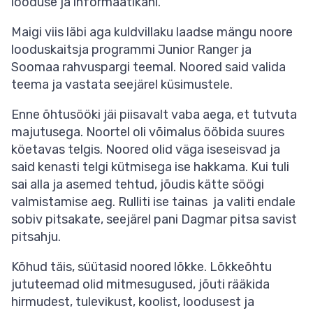
looduse ja informaatikani.
Maigi viis läbi aga kuldvillaku laadse mängu noore
looduskaitsja programmi Junior Ranger ja
Soomaa rahvuspargi teemal. Noored said valida
teema ja vastata seejärel küsimustele.
Enne õhtusööki jäi piisavalt vaba aega, et tutvuta
majutusega. Noortel oli võimalus ööbida suures
köetavas telgis. Noored olid väga iseseisvad ja
said kenasti telgi kütmisega ise hakkama. Kui tuli
sai alla ja asemed tehtud, jõudis kätte söögi
valmistamise aeg. Rulliti ise tainas ja valiti endale
sobiv pitsakate, seejärel pani Dagmar pitsa savist
pitsahju.
Kõhud täis, süütasid noored lõkke. Lõkkeõhtu
jututeemad olid mitmesugused, jõuti rääkida
hirmudest, tulevikust, koolist, loodusest ja