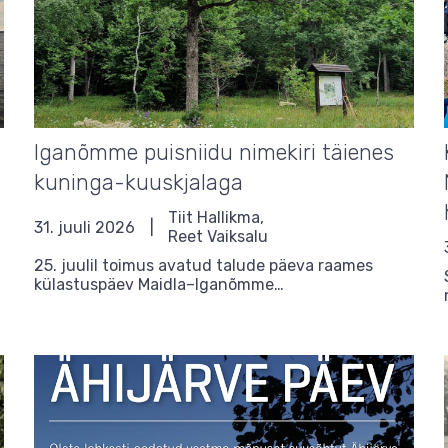
Iganõmme puisniidu nimekiri täienes
kuninga-kuuskjalaga
Tiit Hallikma,
31. juuli 2026
Reet Vaiksalu
25. juulil toimus avatud talude päeva raames
külastuspäev Maidla–Iganõmme…