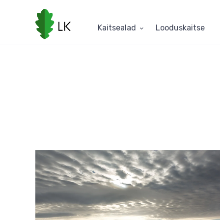
Liigu
edasi
põhisisu
Kaitsealad
Looduskaitse
juurde