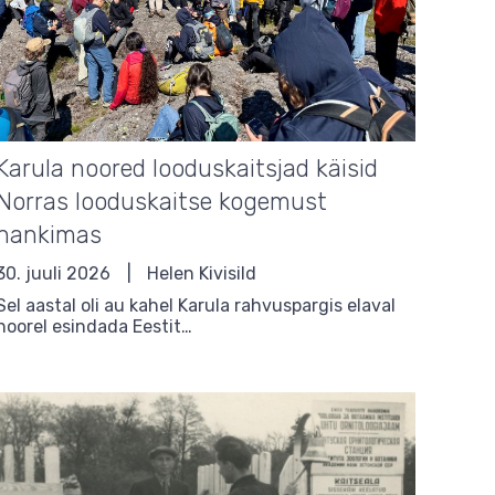
Karula noored looduskaitsjad käisid
Norras looduskaitse kogemust
hankimas
30. juuli 2026
Helen Kivisild
Sel aastal oli au kahel Karula rahvuspargis elaval
noorel esindada Eestit…