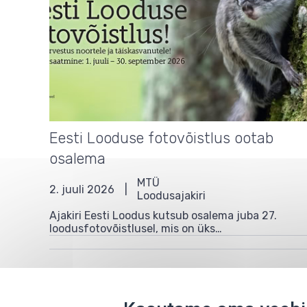
Eesti Looduse fotovõistlus ootab
osalema
MTÜ
2. juuli 2026
Loodusajakiri
Ajakiri Eesti Loodus kutsub osalema juba 27.
loodusfotovõistlusel, mis on üks…
Pagination