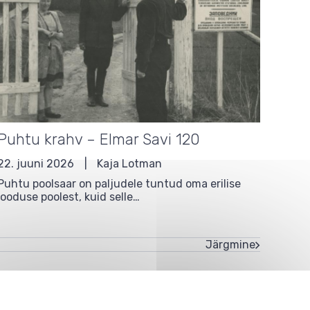
Puhtu krahv – Elmar Savi 120
22. juuni 2026
Kaja Lotman
Puhtu poolsaar on paljudele tuntud oma erilise
looduse poolest, kuid selle…
Järgmine
Järgmine
leht