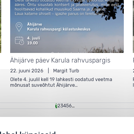
Ähijärve päev Karula rahvuspargis
22. juuni 2026
Margit Turb
Olete 4. juulil kell 19 lahkesti oodatud veetma
mõnusat suveõhtut Ähijärve…
Eesolev
1
Lehekülg
2
Lehekülg
3
Lehekülg
4
Lehekülg
5
Lehekülg
6
…
leht
Kaitsealad
Sündmused
Kontakt