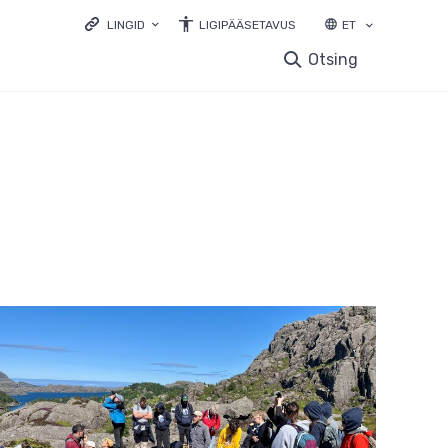
LINGID
LIGIPÄÄSETAVUS
ET
LOODUSVEEB.EE
Otsing
KESKKONNAPORTAAL
KESKKONNAHARIDUS.EE
LOODUSVAATLUSTE ANDMEBAAS
ELURIKKUS.EE
EELIS INFOLEHT
LOODUSRIKAS EESTI