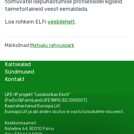
toimuvatel isepuhastumise protsessidel liigseid
taimetoitaineid veest eemaldada.
Loe rohkem ELFi
veebilehelt
.
Märksõnad
Matsalu rahvuspark
Kaitsealad
Sündmused
Kontakt
LIFE-IP projekt "Loodusrikas Eesti"
(ForEst&FarmLand LIFE18IPE/EE/000007)
Kaasrahastanud Euroopa Liit.
Euroopa Liit ja abi andev asutus ei vastuta kodulehe sisu eest.
Keskkonnaamet
Roheline 64, 80010 Pärnu