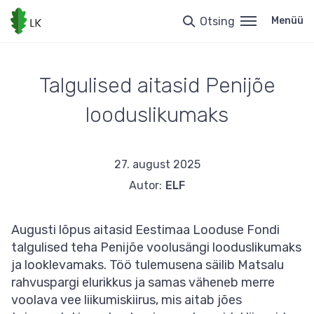
Liigu
edasi
Otsing
Menüü
põhisisu
juurde
Talgulised aitasid Penijõe
looduslikumaks
27. august 2025
Autor:
ELF
Augusti lõpus aitasid Eestimaa Looduse Fondi
talgulised teha Penijõe voolusängi looduslikumaks
ja looklevamaks. Töö tulemusena säilib Matsalu
rahvuspargi elurikkus ja samas väheneb merre
voolava vee liikumiskiirus, mis aitab jões