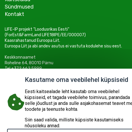
Sündmused
Kontakt
LIFE-IP projekt "Loodusrikas Eesti"
(ForEst&FarmLand LIFE18IPE/EE/000007)
Kaasrahastanud Euroopa Liit.
Euroopa Liit ja abi andev asutus ei vastuta kodulehe sisu eest.
Keskkonnaamet
Roheline 64, 80010 Pärnu
Tel +372 662 5999
E-post: info@keskkonnaamet.ee
Kasutame oma veebilehel küpsiseid
Eesti kaitsealade leht kasutab oma veebilehel
küpsiseid, et tagada veebilehe toimivus, parandada
selle jõudlust ja anda sulle asjakohasemat teavet m
© 2026
KESKKONNAAMET
SISUKAART
ESITA PÄRING
toodete ja teenuste kohta.
Siin saad valida, milliste küpsiste kasutamiseks
nõusoleku annad.