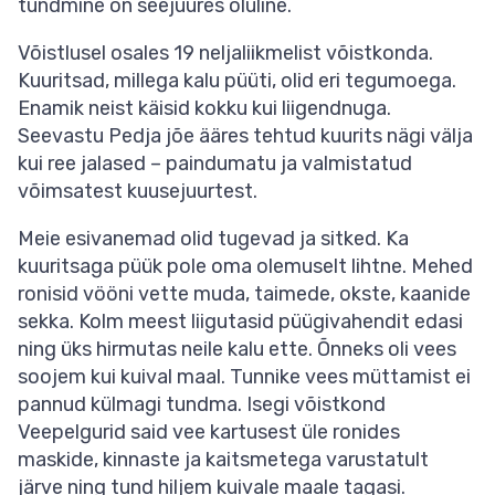
tundmine on seejuures oluline.
Võistlusel osales 19 neljaliikmelist võistkonda.
Kuuritsad, millega kalu püüti, olid eri tegumoega.
Enamik neist käisid kokku kui liigendnuga.
Seevastu Pedja jõe ääres tehtud kuurits nägi välja
kui ree jalased – paindumatu ja valmistatud
võimsatest kuusejuurtest.
Meie esivanemad olid tugevad ja sitked. Ka
kuuritsaga püük pole oma olemuselt lihtne. Mehed
ronisid vööni vette muda, taimede, okste, kaanide
sekka. Kolm meest liigutasid püügivahendit edasi
ning üks hirmutas neile kalu ette. Õnneks oli vees
soojem kui kuival maal. Tunnike vees müttamist ei
pannud külmagi tundma. Isegi võistkond
Veepelgurid said vee kartusest üle ronides
maskide, kinnaste ja kaitsmetega varustatult
järve ning tund hiljem kuivale maale tagasi.