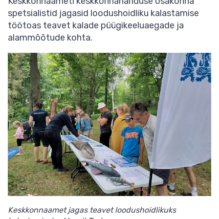
Keskkonnaameti keskkonnahariduse osakonna
spetsialistid jagasid loodushoidliku kalastamise
töötoas teavet kalade püügikeeluaegade ja
alammõõtude kohta.
Keskkonnaamet jagas teavet loodushoidlikuks