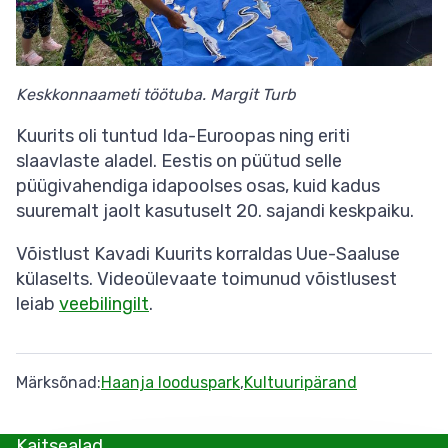
Keskkonnaameti töötuba. Margit Turb
Kuurits oli tuntud Ida-Euroopas ning eriti
slaavlaste aladel. Eestis on püütud selle
püügivahendiga idapoolses osas, kuid kadus
suuremalt jaolt kasutuselt 20. sajandi keskpaiku.
Võistlust Kavadi Kuurits korraldas Uue-Saaluse
külaselts. Videoülevaate toimunud võistlusest
leiab
veebilingilt
.
Märksõnad
Haanja looduspark
Kultuuripärand
Kaitsealad