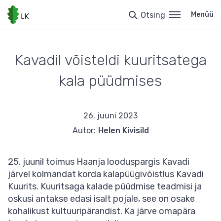
Liigu
edasi
Otsing
Menüü
põhisisu
juurde
Kavadil võisteldi kuuritsatega
kala püüdmises
26. juuni 2023
Autor:
Helen Kivisild
25. juunil toimus Haanja looduspargis Kavadi
järvel kolmandat korda kalapüügivõistlus Kavadi
Kuurits. Kuuritsaga kalade püüdmise teadmisi ja
oskusi antakse edasi isalt pojale, see on osake
kohalikust kultuuripärandist. Ka järve omapära