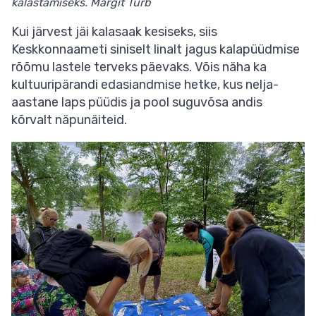
kalastamiseks. Margit Turb
Kui järvest jäi kalasaak kesiseks, siis
Keskkonnaameti siniselt linalt jagus kalapüüdmise
rõõmu lastele terveks päevaks. Võis näha ka
kultuuripärandi edasiandmise hetke, kus nelja-
aastane laps püüdis ja pool suguvõsa andis
kõrvalt näpunäiteid.