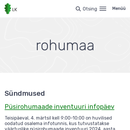
Liigu
edasi
Otsing
Menüü
põhisisu
juurde
rohumaa
Sündmused
Püsirohumaade inventuuri infopäev
Teisipäeval, 4. märtsil kell 9:00-10:00 on huvilised
oodatud osalema infotunnis, kus tutvustatakse
väärtuslike püsirohumaade inventuuri 2024. aasta