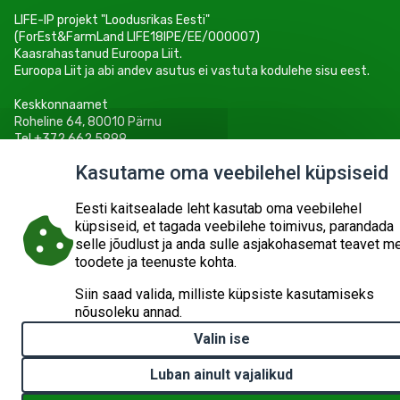
LIFE-IP projekt "Loodusrikas Eesti"
(ForEst&FarmLand LIFE18IPE/EE/000007)
Kaasrahastanud Euroopa Liit.
Euroopa Liit ja abi andev asutus ei vastuta kodulehe sisu eest.
Keskkonnaamet
Roheline 64, 80010 Pärnu
Tel +372 662 5999
E-post: info@keskkonnaamet.ee
Kasutame oma veebilehel küpsiseid
Eesti kaitsealade leht kasutab oma veebilehel
küpsiseid, et tagada veebilehe toimivus, parandada
selle jõudlust ja anda sulle asjakohasemat teavet m
© 2026
KESKKONNAAMET
SISUKAART
ESITA PÄRING
toodete ja teenuste kohta.
Siin saad valida, milliste küpsiste kasutamiseks
nõusoleku annad.
Valin ise
Luban ainult vajalikud