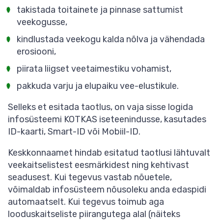
takistada toitainete ja pinnase sattumist
veekogusse,
kindlustada veekogu kalda nõlva ja vähendada
erosiooni,
piirata liigset veetaimestiku vohamist,
pakkuda varju ja elupaiku vee-elustikule.
Selleks et esitada taotlus, on vaja sisse logida
infosüsteemi KOTKAS iseteenindusse, kasutades
ID-kaarti, Smart-ID või Mobiil-ID.
Keskkonnaamet hindab esitatud taotlusi lähtuvalt
veekaitselistest eesmärkidest ning kehtivast
seadusest. Kui tegevus vastab nõuetele,
võimaldab infosüsteem nõusoleku anda edaspidi
automaatselt. Kui tegevus toimub aga
looduskaitseliste piirangutega alal (näiteks