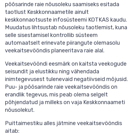
põõsarinde raie nõusoleku saamiseks esitada
taotlust Keskkonnaametile ainult
keskkonnaotsuste infosüsteemi KOTKAS kaudu.
Muudatus lihtsustab nõusoleku taotlemist, kuna
selle sisestamisel kontrollib süsteem
automaatselt erinevate piirangute olemasolu
veekaitsevööndis planeeritava raie alal.
Veekaitsevööndi eesmärk on kaitsta veekogude
seisundit ja elustikku ning vähendada
inimtegevusest tulenevaid negatiivseid mõjusid.
Puu- ja põõsarinde raie veekaitsevööndis on
erandlik tegevus, mis peab olema selgelt
põhjendatud ja milleks on vaja Keskkonnaameti
nõusolekut.
Puittaimestiku alles jätmine veekaitsevööndis
aitab: