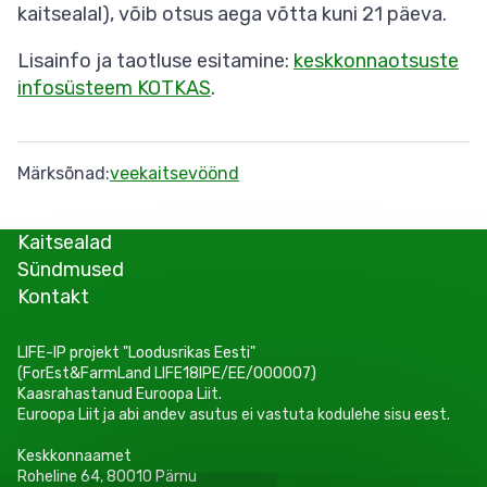
kaitsealal), võib otsus aega võtta kuni 21 päeva.
Lisainfo ja taotluse esitamine:
keskkonnaotsuste
infosüsteem KOTKAS
.
Märksõnad
veekaitsevöönd
Kaitsealad
Sündmused
Kontakt
LIFE-IP projekt "Loodusrikas Eesti"
(ForEst&FarmLand LIFE18IPE/EE/000007)
Kaasrahastanud Euroopa Liit.
Euroopa Liit ja abi andev asutus ei vastuta kodulehe sisu eest.
Keskkonnaamet
Roheline 64, 80010 Pärnu