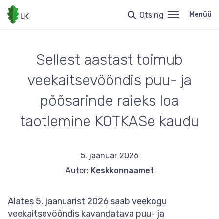
Liigu
edasi
Otsing
Menüü
põhisisu
juurde
Sellest aastast toimub
veekaitsevööndis puu- ja
põõsarinde raieks loa
taotlemine KOTKASe kaudu
5. jaanuar 2026
Autor:
Keskkonnaamet
Alates 5. jaanuarist 2026 saab veekogu
veekaitsevööndis kavandatava puu- ja