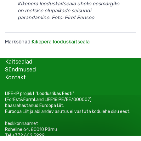
Kikepera looduskaitseala üheks eesmärgiks
on metsise elupaikade seisundi
parandamine. Foto: Piret Eensoo
Märksõnad
Kikepera looduskaitseala
Kaitsealad
Sündmused
Kontakt
LIFE-IP projekt "Loodusrikas Eesti"
(ForEst&FarmLand LIFE18IPE/EE/000007)
Kaasrahastanud Euroopa Liit.
Euroopa Liit ja abi andev asutus ei vastuta kodulehe sisu eest.
Keskkonnaamet
Roheline 64, 80010 Pärnu
Tel +372 662 5999