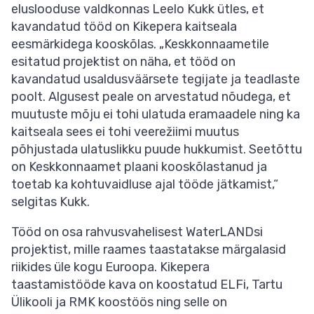
eluslooduse valdkonnas Leelo Kukk ütles, et
kavandatud tööd on Kikepera kaitseala
eesmärkidega kooskõlas. „Keskkonnaametile
esitatud projektist on näha, et tööd on
kavandatud usaldusväärsete tegijate ja teadlaste
poolt. Algusest peale on arvestatud nõudega, et
muutuste mõju ei tohi ulatuda eramaadele ning ka
kaitseala sees ei tohi veerežiimi muutus
põhjustada ulatuslikku puude hukkumist. Seetõttu
on Keskkonnaamet plaani kooskõlastanud ja
toetab ka kohtuvaidluse ajal tööde jätkamist,“
selgitas Kukk.
Tööd on osa rahvusvahelisest WaterLANDsi
projektist, mille raames taastatakse märgalasid
riikides üle kogu Euroopa. Kikepera
taastamistööde kava on koostatud ELFi, Tartu
Ülikooli ja RMK koostöös ning selle on