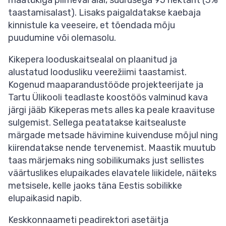
maatükiga piirneval alal, suurusega 95 hektarit (3%
taastamisalast). Lisaks paigaldatakse kaebaja
kinnistule ka veeseire, et tõendada mõju
puudumine või olemasolu.
Kikepera looduskaitsealal on plaanitud ja
alustatud loodusliku veerežiimi taastamist.
Kogenud maaparandustööde projekteerijate ja
Tartu Ülikooli teadlaste koostöös valminud kava
järgi jääb Kikeperas mets alles ka peale kraavituse
sulgemist. Sellega peatatakse kaitsealuste
märgade metsade hävimine kuivenduse mõjul ning
kiirendatakse nende tervenemist. Maastik muutub
taas märjemaks ning sobilikumaks just sellistes
väärtuslikes elupaikades elavatele liikidele, näiteks
metsisele, kelle jaoks täna Eestis sobilikke
elupaikasid napib.
Keskkonnaameti peadirektori asetäitja