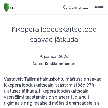
Liigu
edasi
Otsing
Menüü
põhisisu
juurde
Kikepera looduskaitsetööd
saavad jätkuda
9. jaanuar 2026
Autor:
Keskkonnaamet
Vastavalt Tallinna halduskohtu määrusele saavad
Kikepera looduskaitsealal taastamistööd 97%
ulatuses jätkuda. Kikepera looduskaitseala
veerežiimi taastamine on planeeritud ainult
riigimaale ning reaalseid mõjusid eramaadele, sh