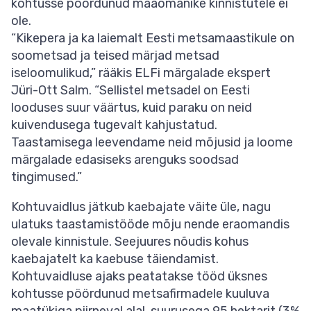
kohtusse pöördunud maaomanike kinnistutele ei
ole.
“Kikepera ja ka laiemalt Eesti metsamaastikule on
soometsad ja teised märjad metsad
iseloomulikud,” rääkis ELFi märgalade ekspert
Jüri-Ott Salm. “Sellistel metsadel on Eesti
looduses suur väärtus, kuid paraku on neid
kuivendusega tugevalt kahjustatud.
Taastamisega leevendame neid mõjusid ja loome
märgalade edasiseks arenguks soodsad
tingimused.”
Kohtuvaidlus jätkub kaebajate väite üle, nagu
ulatuks taastamistööde mõju nende eraomandis
olevale kinnistule. Seejuures nõudis kohus
kaebajatelt ka kaebuse täiendamist.
Kohtuvaidluse ajaks peatatakse tööd üksnes
kohtusse pöördunud metsafirmadele kuuluva