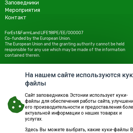
Заповедники
Мероприятия
Контакт
ForEst&FarmLand LIFE18IPE/EE/000007
Co-funded by the European Union.
The European Union and the granting authority cannot be held
responsible for any use which may be made of the information
contained therein.
Keskkonnaamet
Roheline 64, 80010 Pärnu
На нашем сайте используются кук
Tel +372 662 5999
файлы
E-post: info@keskkonnaamet.ee
Cайт заповедников Эстонии использует куки-
файлы для обеспечения работы сайта, улучшен
его производительности и предоставления бол
актуальной информации о наших товарах и
© 2026
ДЕПАРТАМЕНТ ОКРУЖАЮЩЕЙ СРЕДЫ
КАРТА САЙТА
ЗАПРОС
услугах.
Здесь Вы можете выбрать, какие куки-файлы 