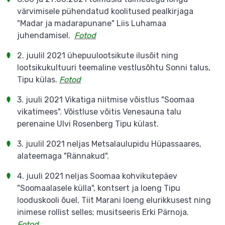
värvimisele pühendatud koolitused pealkirjaga
"Madar ja madarapunane" Liis Luhamaa
juhendamisel.
Fotod
2. juulil 2021 ühepuulootsikute ilusõit ning
lootsikukultuuri teemaline vestlusõhtu Sonni talus,
Tipu külas.
Fotod
3. juuli 2021 Vikatiga niitmise võistlus "Soomaa
vikatimees". Võistluse võitis Venesauna talu
perenaine Ulvi Rosenberg Tipu külast.
3. juulil 2021 neljas Metsalaulupidu Hüpassaares,
alateemaga "Rännakud".
4. juuli 2021 neljas Soomaa kohvikutepäev
"Soomaalasele külla", kontsert ja loeng Tipu
looduskooli õuel, Tiit Marani loeng elurikkusest ning
inimese rollist selles; musitseeris Erki Pärnoja.
Fotod