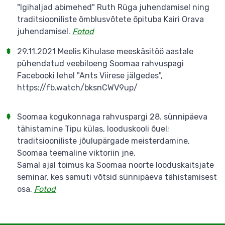
"Igihaljad abimehed" Ruth Rüga juhendamisel ning
traditsiooniliste õmblusvõtete õpituba Kairi Orava
juhendamisel.
Fotod
29.11.2021 Meelis Kihulase meeskäsitöö aastale
pühendatud veebiloeng Soomaa rahvuspagi
Facebooki lehel "Ants Viirese jälgedes",
https://fb.watch/bksnCWV9up/
Soomaa kogukonnaga rahvuspargi 28. sünnipäeva
tähistamine Tipu külas, looduskooli õuel;
traditsiooniliste jõulupärgade meisterdamine,
Soomaa teemaline viktoriin jne.
Samal ajal toimus ka Soomaa noorte looduskaitsjate
seminar, kes samuti võtsid sünnipäeva tähistamisest
osa.
Fotod