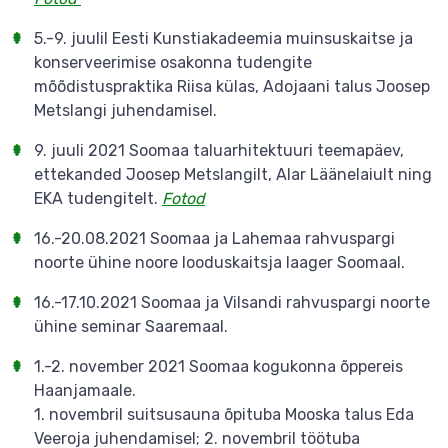
5.-9. juulil Eesti Kunstiakadeemia muinsuskaitse ja
konserveerimise osakonna tudengite
mõõdistuspraktika Riisa külas, Adojaani talus Joosep
Metslangi juhendamisel.
9. juuli 2021 Soomaa taluarhitektuuri teemapäev,
ettekanded Joosep Metslangilt, Alar Läänelaiult ning
EKA tudengitelt.
Fotod
16.-20.08.2021 Soomaa ja Lahemaa rahvuspargi
noorte ühine noore looduskaitsja laager Soomaal.
16.-17.10.2021 Soomaa ja Vilsandi rahvuspargi noorte
ühine seminar Saaremaal.
1.-2. november 2021 Soomaa kogukonna õppereis
Haanjamaale.
1. novembril suitsusauna õpituba Mooska talus Eda
Veeroja juhendamisel; 2. novembril töötuba