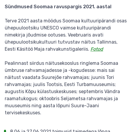
Sündmused Soomaa ravuspargis 2021. aastal
Terve 2021 aasta möödus Soomaa kultuuripärandi osas
ühepuulootsiku UNESCO vaimse kultuuripärandi
nimekirja jõudmise ootuses. Veebruaris avati
ühepuulootsikukultuuri tutvustav näitus Tallinnas,
Eesti Käsitöö Maja rahvakunstigaleriis.
Fotod
Pealinnast siirdus näitusekooslus ringlema Soomaa
ümbruse rahvamajadesse ja -kogudesse: mais sai
näitust vaadata Suurejõe rahvamajas; juunis Tori
rahvamajas; juulis Tootsis, Eesti Turbamuuseumis;
augustis Kõpu külastuskeskuses; septembris Vändra
raamatukogus; oktoobris Seljametsa rahvamajas ja
muuseumis ning aasta lõpuni Suure-Jaani
tervisekeskuses.
8.06 ja 27.06.2021 toimusid taimedega lõnga