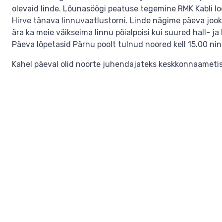
olevaid linde. Lõunasöögi peatuse tegemine RMK Kabli l
Hirve tänava linnuvaatlustorni. Linde nägime päeva jook
ära ka meie väikseima linnu pöialpoisi kui suured hall- j
Päeva lõpetasid Pärnu poolt tulnud noored kell 15.00 ning
Kahel päeval olid noorte juhendajateks keskkonnaameti