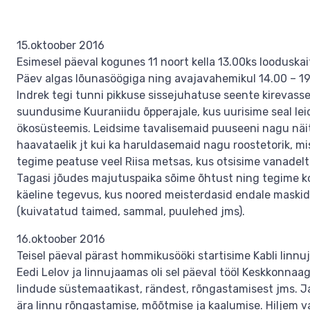
15.oktoober 2016
Esimesel päeval kogunes 11 noort kella 13.00ks looduska
Päev algas lõunasöögiga ning avajavahemikul 14.00 – 19.
Indrek tegi tunni pikkuse sissejuhatuse seente kirevasse 
suundusime Kuuraniidu õpperajale, kus uurisime seal lei
ökosüsteemis. Leidsime tavalisemaid puuseeni nagu näit
haavataelik jt kui ka haruldasemaid nagu roostetorik, m
tegime peatuse veel Riisa metsas, kus otsisime vanadelt
Tagasi jõudes majutuspaika sõime õhtust ning tegime k
käeline tegevus, kus noored meisterdasid endale maskid
(kuivatatud taimed, sammal, puulehed jms).
16.oktoober 2016
Teisel päeval pärast hommikusööki startisime Kabli linn
Eedi Lelov ja linnujaamas oli sel päeval tööl Keskkonna
lindude süstemaatikast, rändest, rõngastamisest jms. Jaa
ära linnu rõngastamise, mõõtmise ja kaalumise. Hiljem 