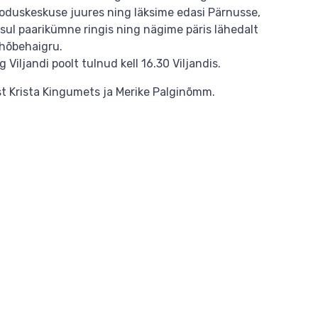
ooduskeskuse juures ning läksime edasi Pärnusse,
sul paarikümne ringis ning nägime päris lähedalt
a hõbehaigru.
 Viljandi poolt tulnud kell 16.30 Viljandis.
st Krista Kingumets ja Merike Palginõmm.