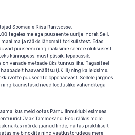
itsjad Soomaale Riisa Rantsosse.
00 tegeles meiega puuseente uurija Indrek Sell.
maailma ja rääkis lähemalt torikulistest. Edasi
duvad puuseeni ning rääkisime seente olulisusest
eks kännupess, must pässik, lepapässik,
is on vanade metsade üks tunnusliike. Tagasiteel
 haabadelt haavanäätsu (LK III) ning ka leidsime.
okkuvõtte puuseente õppepäevast. Sellele järgnes
 ning kaunistasid need looduslike vahenditega
ujaama, kus meid ootas Pärnu linnuklubi esimees
agentuurist Jaak Tammekänd. Eedi rääkis meile
k näitas mõrda jäänud linde, näitas praktiliselt
vaatasime binoklite ning vaatlustorudega merel