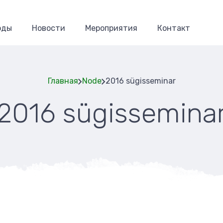
оды
Новости
Мероприятия
Контакт
Главная
Node
2016 sügisseminar
2016 sügissemina
Строка
навигаци