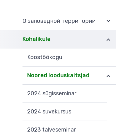
О заповедной территории
Kohalikule
Koostöökogu
Noored looduskaitsjad
2024 sügisseminar
2024 suvekursus
2023 talveseminar