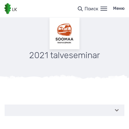
Перейти
к
Поиск
Меню
основному
содержанию
2021 talveseminar