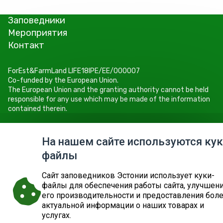
Заповедники
Мероприятия
Контакт
ForEst&FarmLand LIFE18IPE/EE/000007
Co-funded by the European Union.
The European Union and the granting authority cannot be held
responsible for any use which may be made of the information
contained therein.
Keskkonnaamet
Roheline 64, 80010 Pärnu
На нашем сайте используются кук
Tel +372 662 5999
файлы
E-post: info@keskkonnaamet.ee
Cайт заповедников Эстонии использует куки-
файлы для обеспечения работы сайта, улучшен
его производительности и предоставления бол
актуальной информации о наших товарах и
© 2026
ДЕПАРТАМЕНТ ОКРУЖАЮЩЕЙ СРЕДЫ
КАРТА САЙТА
ЗАПРОС
услугах.