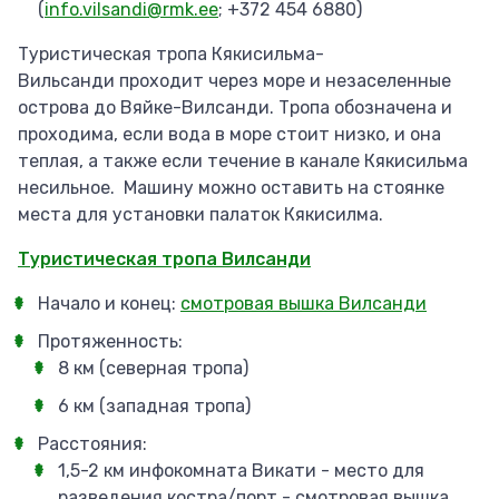
(
info.vilsandi@rmk.ee
; +372 454 6880)
​Туристическая тропа Кякисильма-
Вильсанди проходит через море и незаселенные
острова до Вяйке-Вилсанди. Тропа обозначена и
проходима, если вода в море стоит низко, и она
теплая, а также если течение в канале Кякисильма
несильное. Машину можно оставить на стоянке
места для установки палаток Кякисилма.
Туристическая тропа Вилсанди
Начало и конец:
смотровая вышка Вилсанди
Протяженность:
8 км (северная тропа)
6 км (западная тропа)
Расстояния:
1,5-2 км инфокомната Викати - место для
разведения костра/порт - смотровая вышка