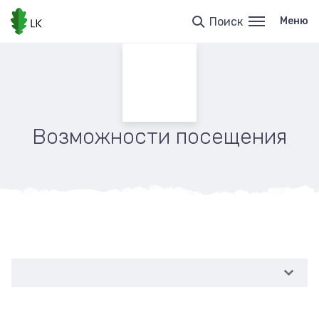
Перейти
к
Поиск
Меню
основному
содержанию
Возможности посещения