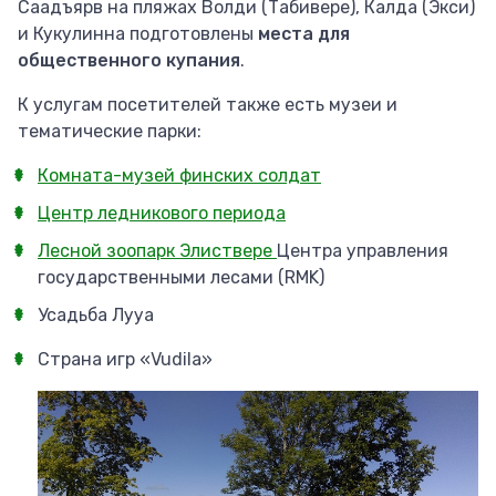
Саадъярв на пляжах Волди (Табивере), Калда (Экси)
и Кукулинна подготовлены
места для
общественного купания
.
К услугам посетителей также есть музеи и
тематические парки:
Комната-музей финских солдат
Центр ледникового периода
Лесной зоопарк Элиствере
Центра управления
государственными лесами (RMK)
Усадьба Лууа
Страна игр «Vudila»
Изображение