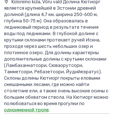
Koloreino küla, Võru vald Долина Кютиорг
является крупнейшей в Эстонии древней
долиной (длина 4,7 км, ширина 250-600 м,
глубина 50-75 м). Она образовалась в
ледниковый период в результате течения
воды под ледниками. В глубокой долине с
крутыми склонами протекает ручей Искна,
проходя через шесть небольших озер и
плотинное озеро. Для долины характерны
дополнительные долины с крутыми склонами
(Ламбаханнатсори, Сюваорутсори,
Тамметсори, Ребазетсори, Йудийеэратус).
Склоны долины Кютиорг покрыты еловыми
смешанными лесами, где можно найти
столетние ели, а также очень высокие осины с
большим обхватом ствола. На Кютиорг можно
полюбоваться во время прогулки по
одноименной тропе
.