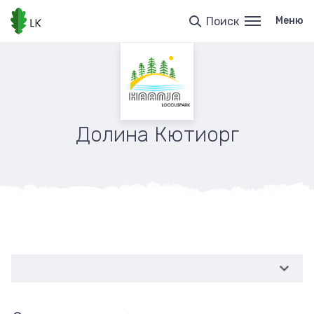
Перейти
к
Поиск
Меню
основному
содержанию
Долина Кютиорг