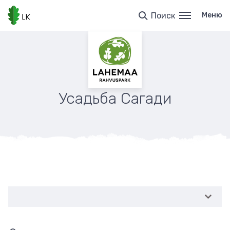
Перейти
к
Поиск
Меню
основному
содержанию
Усадьба Сагади