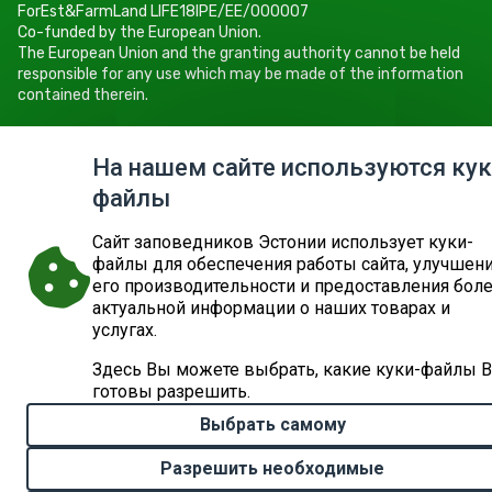
ForEst&FarmLand LIFE18IPE/EE/000007
Co-funded by the European Union.
The European Union and the granting authority cannot be held
responsible for any use which may be made of the information
contained therein.
Keskkonnaamet
Roheline 64, 80010 Pärnu
На нашем сайте используются кук
Tel +372 662 5999
файлы
E-post: info@keskkonnaamet.ee
Cайт заповедников Эстонии использует куки-
файлы для обеспечения работы сайта, улучшен
его производительности и предоставления бол
актуальной информации о наших товарах и
© 2026
ДЕПАРТАМЕНТ ОКРУЖАЮЩЕЙ СРЕДЫ
КАРТА САЙТА
ЗАПРОС
услугах.
Здесь Вы можете выбрать, какие куки-файлы 
готовы разрешить.
Выбрать самому
Разрешить необходимые