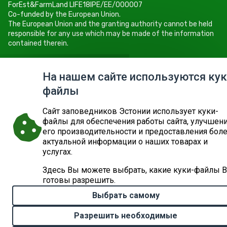
ForEst&FarmLand LIFE18IPE/EE/000007
Co-funded by the European Union.
The European Union and the granting authority cannot be held
responsible for any use which may be made of the information
contained therein.
Keskkonnaamet
Roheline 64, 80010 Pärnu
На нашем сайте используются кук
Tel +372 662 5999
файлы
E-post: info@keskkonnaamet.ee
Cайт заповедников Эстонии использует куки-
файлы для обеспечения работы сайта, улучшен
его производительности и предоставления бол
актуальной информации о наших товарах и
© 2026
ДЕПАРТАМЕНТ ОКРУЖАЮЩЕЙ СРЕДЫ
КАРТА САЙТА
ЗАПРОС
услугах.
Здесь Вы можете выбрать, какие куки-файлы 
готовы разрешить.
Выбрать самому
Разрешить необходимые