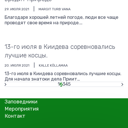
29. ИЮЛЯ 2021
MARGIT TURB VANA
Благодаря хорошей летней погоде, люди все чаще
проводят свое время на природе.…
13-го июля в Киидева соревновались
лучшие косцы.
20. ИЮЛЯ 2021
KALLE KÕLLAMAA
13-го июля в Киидева соревновались лучшие косцы.
Для начала знатоки дела Приит…
Страница
1
Текущая
2
Страница
3
Страница
4
Страница
5
страница
Нумерация
Заповедники
страниц
Мероприятия
Контакт