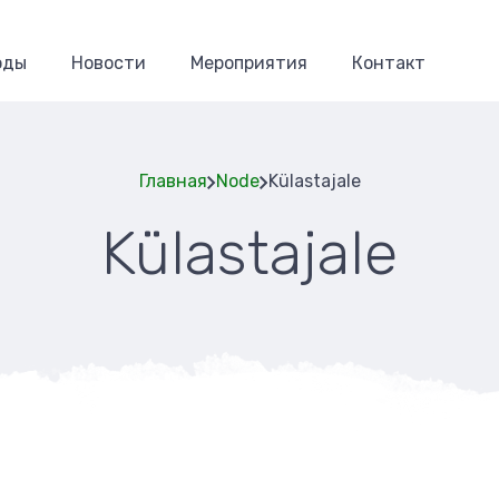
оды
Новости
Мероприятия
Контакт
Главная
Node
Külastajale
Külastajale
Строка
навигаци