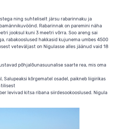
stega ning suhteliselt järsu rabarinnaku ja
rabamännikuvöönd. Rabarinnak on paremini näha
i jooksul kuni 3 meetri võrra. Soo areng sai
ega, rabakooslused hakkasid kujunema umbes 4500
sest veteväljast on Nigulasse alles jäänud vaid 18
dustavad põhjalõunasuunalise saarte rea, mis oma
, Salupeaksi kõrgematel osadel, paikneb liigirikas
tilisest
er levivad kitsa ribana siirdesookooslused. Nigula