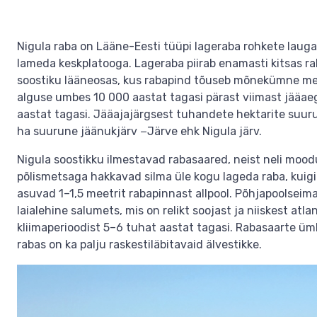
Nigula raba on Lääne-Eesti tüüpi lageraba rohkete lauga
lameda keskplatooga. Lageraba piirab enamasti kitsas 
soostiku lääneosas, kus rabapind tõuseb mõnekümne meetr
alguse umbes 10 000 aastat tagasi pärast viimast jääa
aastat tagasi. Jääajajärgsest tuhandete hektarite suuru
ha suurune jäänukjärv −Järve ehk Nigula järv.
Nigula soostikku ilmestavad rabasaared, neist neli moo
põlismetsaga hakkavad silma üle kogu lageda raba, kuigi
asuvad 1–1,5 meetrit rabapinnast allpool. Põhjapoolseimal
laialehine salumets, mis on relikt soojast ja niiskest atlan
kliimaperioodist 5–6 tuhat aastat tagasi. Rabasaarte ümb
rabas on ka palju raskestiläbitavaid älvestikke.