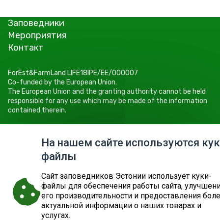
Заповедники
Мероприятия
Контакт
ForEst&FarmLand LIFE18IPE/EE/000007
Co-funded by the European Union.
The European Union and the granting authority cannot be held
responsible for any use which may be made of the information
contained therein.
Keskkonnaamet
Roheline 64, 80010 Pärnu
На нашем сайте используются кук
Tel +372 662 5999
файлы
E-post: info@keskkonnaamet.ee
Cайт заповедников Эстонии использует куки-
файлы для обеспечения работы сайта, улучшен
его производительности и предоставления бол
актуальной информации о наших товарах и
© 2026
ДЕПАРТАМЕНТ ОКРУЖАЮЩЕЙ СРЕДЫ
КАРТА САЙТА
ЗАПРОС
услугах.