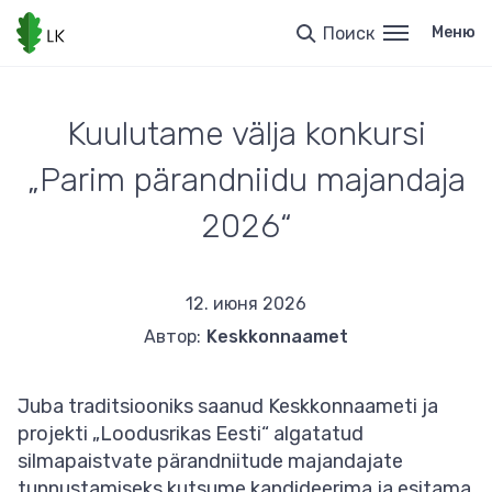
Перейти
к
Поиск
Меню
основному
содержанию
Kuulutame välja konkursi
„Parim pärandniidu majandaja
2026“
12. июня 2026
Автор:
Keskkonnaamet
Juba traditsiooniks saanud Keskkonnaameti ja
projekti „Loodusrikas Eesti“ algatatud
silmapaistvate pärandniitude majandajate
tunnustamiseks kutsume kandideerima ja esitama