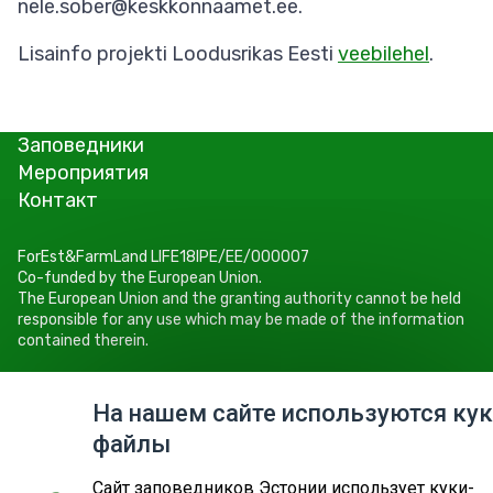
nele.sober@keskkonnaamet.ee.
Lisainfo projekti Loodusrikas Eesti
veebilehel
.
Заповедники
Мероприятия
Контакт
ForEst&FarmLand LIFE18IPE/EE/000007
Co-funded by the European Union.
The European Union and the granting authority cannot be held
responsible for any use which may be made of the information
contained therein.
Keskkonnaamet
Roheline 64, 80010 Pärnu
На нашем сайте используются кук
Tel +372 662 5999
файлы
E-post: info@keskkonnaamet.ee
Cайт заповедников Эстонии использует куки-