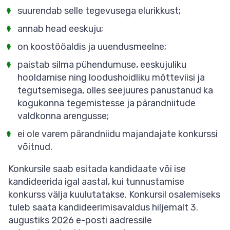
suurendab selle tegevusega elurikkust;
annab head eeskuju;
on koostööaldis ja uuendusmeelne;
paistab silma pühendumuse, eeskujuliku
hooldamise ning loodushoidliku mõtteviisi ja
tegutsemisega, olles seejuures panustanud ka
kogukonna tegemistesse ja pärandniitude
valdkonna arengusse;
ei ole varem pärandniidu majandajate konkurssi
võitnud.
Konkursile saab esitada kandidaate või ise
kandideerida igal aastal, kui tunnustamise
konkurss välja kuulutatakse. Konkursil osalemiseks
tuleb saata kandideerimisavaldus hiljemalt 3.
augustiks 2026 e-posti aadressile