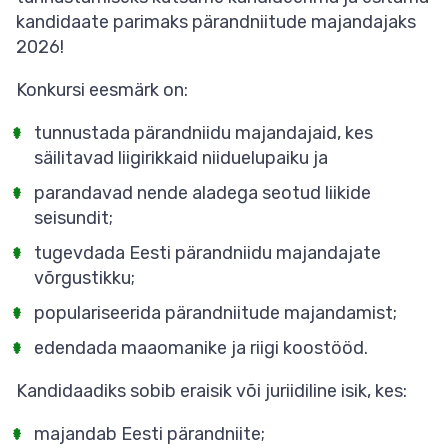
kandidaate parimaks pärandniitude majandajaks
2026!
Konkursi eesmärk on:
tunnustada pärandniidu majandajaid, kes
säilitavad liigirikkaid niiduelupaiku ja
parandavad nende aladega seotud liikide
seisundit;
tugevdada Eesti pärandniidu majandajate
võrgustikku;
populariseerida pärandniitude majandamist;
edendada maaomanike ja riigi koostööd.
Kandidaadiks sobib eraisik või juriidiline isik, kes:
majandab Eesti pärandniite;