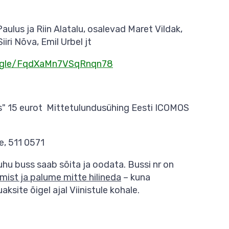
lus ja Riin Alatalu, osalevad Maret Vildak,
iri Nõva, Emil Urbel jt
s.gle/FqdXaMn7VSqRnqn78
us" 15 eurot Mittetulundusühing Eesti ICOMOS
ee, 511 0571
uhu buss saab sõita ja oodata. Bussi nr on
mist ja palume mitte hilineda
– kuna
aksite õigel ajal Viinistule kohale.