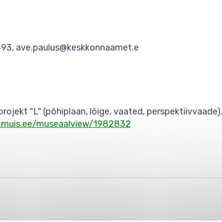
893, ave.paulus@keskkonnaamet.e
ojekt "L" (põhiplaan, lõige, vaated, perspektiivvaade
.muis.ee/museaalview/1982832