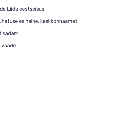
idu eestseisus
 esinaine, keskkonnaamet
isadam
a vaade