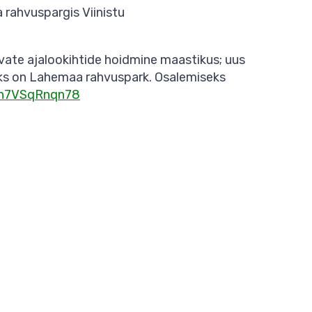
 rahvuspargis Viinistu
evate ajalookihtide hoidmine maastikus; uus
kuks on Lahemaa rahvuspark. Osalemiseks
Mn7VSqRnqn78