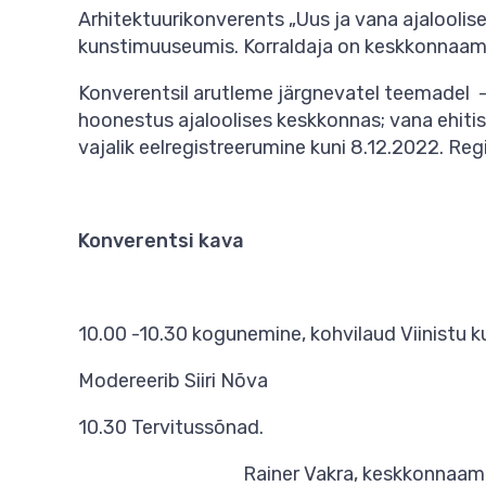
Arhitektuurikonverents „Uus ja vana ajaloolis
kunstimuuseumis. Korraldaja on keskkonnaame
Konverentsil arutleme järgnevatel teemadel - 
hoonestus ajaloolises keskkonnas; vana ehiti
vajalik eelregistreerumine kuni 8.12.2022. Regi
Konverentsi kava
10.00 -10.30 kogunemine, kohvilaud Viinistu
Modereerib Siiri Nõva
10.30 Tervitussõnad.
Rainer Vakra, keskkonnaameti p