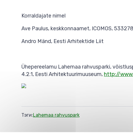
Korraldajate nimel
Ave Paulus, keskkonnaamet, ICOMOS, 53327
Andro Mänd, Eesti Arhitektide Liit
Ühepereelamu Lahemaa rahvusparki, võistluspr
4.2.1, Eesti Arhitektuurimuuseum,
http://www
Тэги
Lahemaa rahvuspark