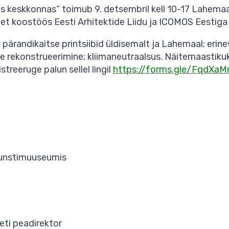
es keskkonnas“ toimub 9. detsembril kell 10-17 Lahemaa
t koostöös Eesti Arhitektide Liidu ja ICOMOS Eestiga
pärandikaitse printsiibid üldisemalt ja Lahemaal; erin
se rekonstrueerimine; kliimaneutraalsus. Näitemaasti
streeruge palun sellel lingil
https://forms.gle/FqdXa
 kunstimuuseumis
eadirektor