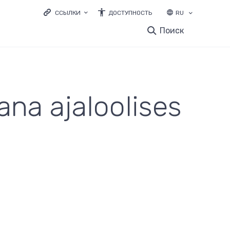
ССЫЛКИ
ДОСТУПНОСТЬ
RU
LOODUSVEEB.EE
Поиск
ЭКОЛОГИЧЕСКОЕ ОБРАЗОВАНИЕ
ELURIKKUS.EE
ana ajaloolises
и