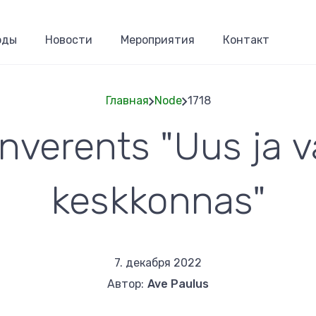
оды
Новости
Мероприятия
Контакт
Главная
Node
1718
nverents "Uus ja v
Строка
навигаци
keskkonnas"
7. декабря 2022
Автор:
Ave Paulus